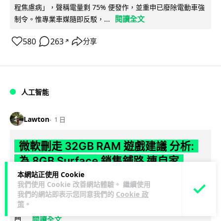
程焦慮病」，聲稱電量剩 75% 便發作，並重申已廢除電動車強
閱讀全文
制令。惟專業車媒隨即反駁，...
580
263
分享
↗
人工智能
Lawton
1 日
微軟刪走 32GB RAM 遊戲建議 分析:
為 8GB Surface 銷售鋪路 連自家
Copilot+ 門檻也未到
本網站正使用 Cookie
我們使用 Cookie 改善網站體驗。 繼續使用
我們的網站即表示您同意我們的
Cookie 政
Microsoft 被發現靜靜刪除官方網站上，對遊戲玩家要為電腦配
策
。
置 32GB RAM 的建議。分析指微軟同時新推出的 8GB RAM 入
閱讀全文
門...