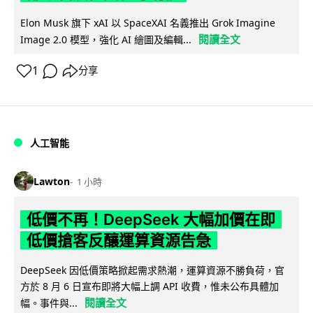
Elon Musk 旗下 xAI 以 SpaceXAI 名義推出 Grok Imagine
閱讀全文
Image 2.0 模型，強化 AI 繪圖及編輯...
1
分享
人工智能
Lawton
1 小時
低價不再！DeepSeek 大幅加價在即
低價搶客反釀運算資源告急
DeepSeek 因低價策略掀起需求熱潮，運算資源不勝負荷，官
方於 8 月 6 日宣布即將大幅上調 API 收費，惟未公布具體加
閱讀全文
幅。事件與...