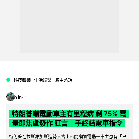
科技娛樂
生活娛樂
城中熱話
Vin
1 日
特朗普嘲電動車主有里程病 剩 75% 電
量即焦慮發作 狂言一手終結電車指令
特朗普在拉斯維加斯造勢大會上公開嘲諷電動車車主患有「里