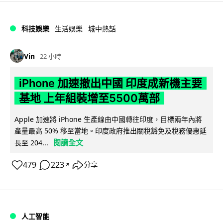
科技娛樂
生活娛樂
城中熱話
Vin
22 小時
iPhone 加速撤出中國 印度成新機主要
基地 上年組裝增至5500萬部
Apple 加速將 iPhone 生產線由中國轉往印度，目標兩年內將
產量最高 50% 移至當地。印度政府推出關稅豁免及稅務優惠延
閱讀全文
長至 204...
479
223
分享
↗
人工智能