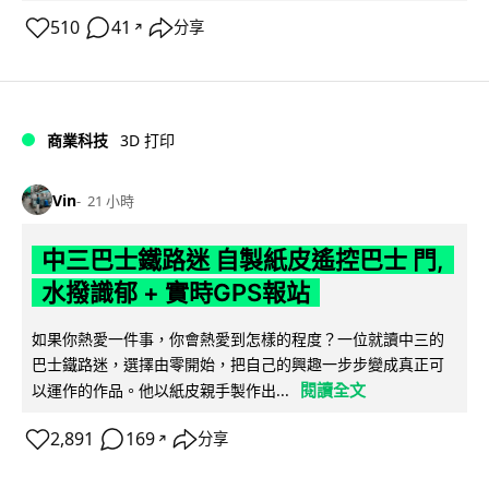
510
41
分享
↗
商業科技
3D 打印
Vin
21 小時
中三巴士鐵路迷 自製紙皮遙控巴士 門,
水撥識郁 + 實時GPS報站
如果你熱愛一件事，你會熱愛到怎樣的程度？一位就讀中三的
巴士鐵路迷，選擇由零開始，把自己的興趣一步步變成真正可
閱讀全文
以運作的作品。他以紙皮親手製作出...
2,891
169
分享
↗