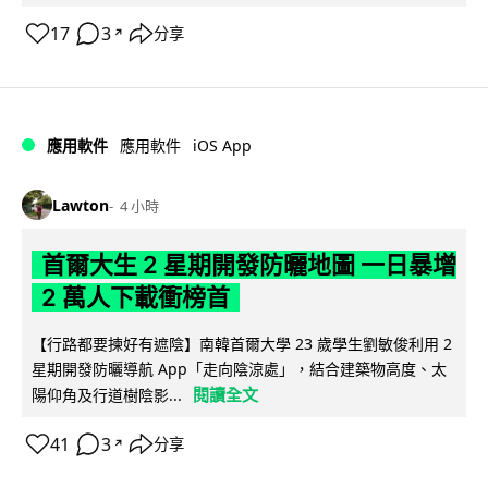
17
3
分享
↗
iOS App
應用軟件
應用軟件
Lawton
4 小時
首爾大生 2 星期開發防曬地圖 一日暴增
2 萬人下載衝榜首
【行路都要揀好有遮陰】南韓首爾大學 23 歲學生劉敏俊利用 2
星期開發防曬導航 App「走向陰涼處」，結合建築物高度、太
閱讀全文
陽仰角及行道樹陰影...
41
3
分享
↗