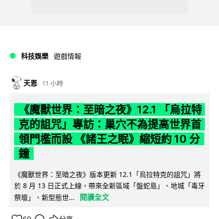
科技娛樂
遊戲情報
天恩
11 小時
《魔獸世界：至暗之夜》12.1 「烏拉特
克的詛咒」專訪：巢穴不為提高世界首
領門檻而設 《諸王之眠》縮短約 10 分
鐘
《魔獸世界：至暗之夜》版本更新 12.1「烏拉特克的詛咒」將
於 8 月 13 日正式上線，帶來全新區域「盤蛇島」、地城「毒牙
閱讀全文
祭壇」、新型態世...