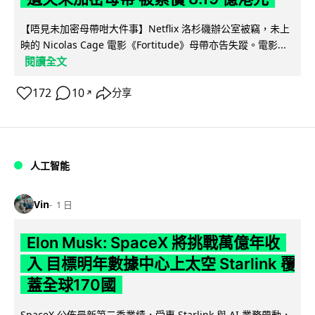
【唔見未加密母帶咁大件事】Netflix 洛杉磯辦公室被竊，未上
映的 Nicolas Cage 電影《Fortitude》母帶亦告失蹤。電影...
閱讀全文
172
10
分享
↗
人工智能
Vin
1 日
Elon Musk: SpaceX 將挑戰萬億年收
入 目標明年數據中心上太空 Starlink 覆
蓋全球170國
SpaceX 公佈最新第二季業績，受惠 Starlink 與 AI 業務帶動，