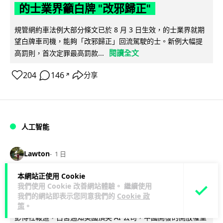
的士業界籲白牌 "改邪歸正"
規管網約車法例大部分條文已於 8 月 3 日生效，的士業界就期
望白牌車司機，能夠「改邪歸正」回流駕駛的士。新例大幅提
閱讀全文
高罰則，首次定罪最高罰款...
204
146
分享
↗
人工智能
Lawton
1 日
本網站正使用 Cookie
白宮拒測中國開放 AI 模型 業界質疑安
我們使用 Cookie 改善網站體驗。 繼續使用
全框架選擇性執行
我們的網站即表示您同意我們的
Cookie 政
策
。
彭博社報道，白宮通知美國頂尖 AI 公司，中國開發的開放權重