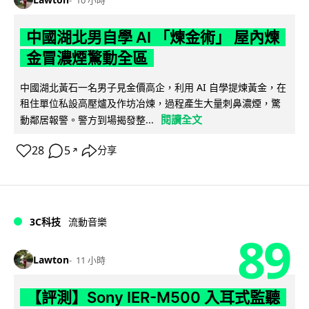
中國湖北男自學 AI 「煉金術」 屋內煉
金冒濃煙驚動全區
中國湖北黃石一名男子見金價高企，利用 AI 自學提煉黃金，在
租住單位私設高壓爐及作坊冶煉，過程產生大量刺鼻濃煙，驚
閱讀全文
動鄰居報警。警方到場揭發整...
28
5
分享
↗
3C科技
流動音樂
89
Lawton
11 小時
【評測】Sony IER-M500 入耳式監聽