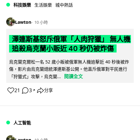
科技娛樂
生活娛樂
城中熱話
Lawton
10 小時
澤連斯基怒斥俄軍「人肉狩獵」 無人機
追殺烏克蘭小販近 40 秒仍被炸傷
烏克蘭克爾松一名 52 歲小販被俄軍無人機追擊近 40 秒後被炸
傷，影片由烏克蘭總統澤連斯基公開。他直斥俄軍對平民進行
閱讀全文
「狩獵式」攻擊，烏克蘭...
21
3
分享
↗
人工智能
Lawton
10 小時