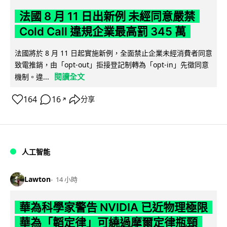
法國 8 月 11 日出新例 未經同意嚴禁
Cold Call 違規企業最高罰 345 萬
法國將於 8 月 11 日起實施新例，全面禁止企業未經消費者同意
致電推銷，由「opt-out」拒接登記制轉為「opt-in」先徵同意
閱讀全文
機制。違...
164
16
分享
↗
人工智能
Lawton
14 小時
華為科學家警告 NVIDIA 已近物理極限
華為「韜定律」可繞過摩爾定律瓶頸