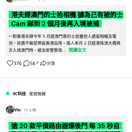
港夫婦澳門的士拾相機 據為己有被的士
Cam 睇到 2 個月後再入境被捕
一對香港夫婦今年 5 月遊澳門乘的士拾獲他人遺留相機及電
池，拾遺不報並帶返香港自用。兩人本月 2 日經港珠澳大橋再
閱讀全文
次入境澳門時，被治安警察局...
376
56
分享
↗
3C科技
家居無線
Vin
17 小時
逾 20 款平價路由器爆後門 每 35 秒自