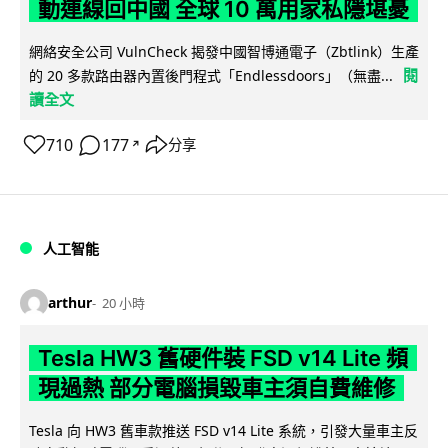
動連線回中國 全球 10 萬用家私隱堪憂
網絡安全公司 VulnCheck 揭發中國智博通電子（Zbtlink）生產
閱
的 20 多款路由器內置後門程式「Endlessdoors」（無盡...
讀全文
710
177
分享
↗
人工智能
arthur
20 小時
Tesla HW3 舊硬件裝 FSD v14 Lite 頻
現過熱 部分電腦損毀車主須自費維修
Tesla 向 HW3 舊車款推送 FSD v14 Lite 系統，引發大量車主反