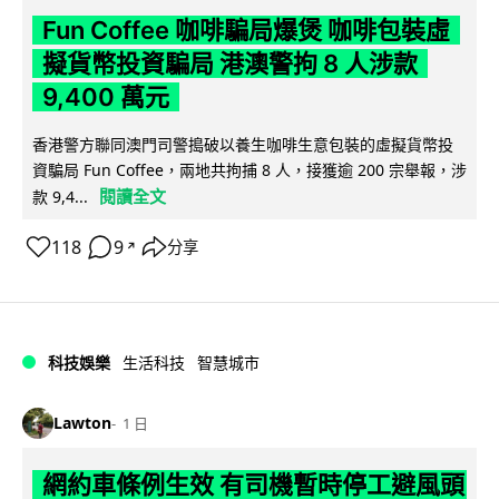
Fun Coffee 咖啡騙局爆煲 咖啡包裝虛
擬貨幣投資騙局 港澳警拘 8 人涉款
9,400 萬元
香港警方聯同澳門司警搗破以養生咖啡生意包裝的虛擬貨幣投
資騙局 Fun Coffee，兩地共拘捕 8 人，接獲逾 200 宗舉報，涉
閱讀全文
款 9,4...
118
9
分享
↗
科技娛樂
生活科技
智慧城市
Lawton
1 日
網約車條例生效 有司機暫時停工避風頭