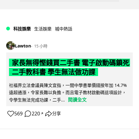
科技娛樂
生活娛樂
城中熱話
Lawton
15 小時
家長無得慳錢買二手書 電子啟動碼鎖死
二手教科書 學生無法做功課
社福界立法會議員陳文宜指，一間中學書單價錢按年加 14.7%
遠超通漲，令家長難以負擔。而且電子教材啟動碼這項設計，
閱讀全文
令學生無法完成功課，二手...
569
220
分享
↗