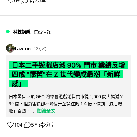
69
分享
科技娛樂
遊戲情報
Lawton
12 小時
日本二手遊戲店減 90% 門市 業績反增
四成 "懷舊"在 Z 世代變成最潮「新鮮
感」
日本零售巨頭 GEO 將懷舊遊戲銷售門市從 1,000 間大幅減至
99 間，但銷售額卻不降反升至過往的 1.4 倍。做到「減店增
閱讀全文
收」奇蹟，...
104
5
分享
↗