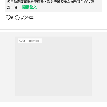
映自動駕駛電腦嚴重過熱，部分更觸發高溫保護甚至直接燒
閱讀全文
毀，須...
6
分享
ADVERTISEMENT