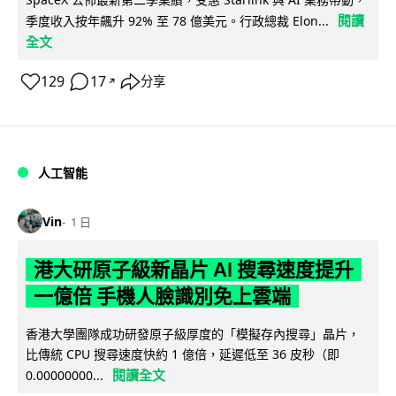
閱讀
季度收入按年飆升 92% 至 78 億美元。行政總裁 Elon...
全文
129
17
分享
↗
人工智能
Vin
1 日
港大研原子級新晶片 AI 搜尋速度提升
一億倍 手機人臉識別免上雲端
香港大學團隊成功研發原子級厚度的「模擬存內搜尋」晶片，
比傳統 CPU 搜尋速度快約 1 億倍，延遲低至 36 皮秒（即
閱讀全文
0.00000000...