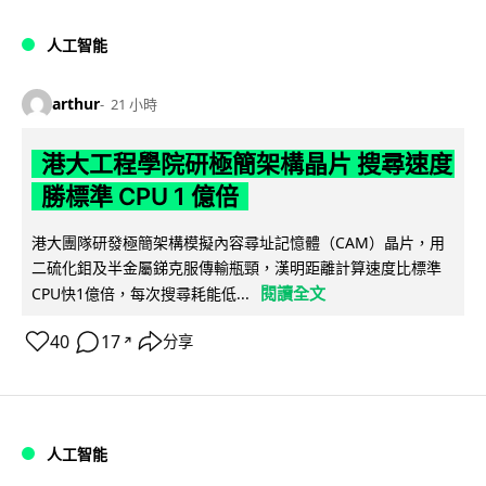
人工智能
arthur
21 小時
港大工程學院研極簡架構晶片 搜尋速度
勝標準 CPU 1 億倍
港大團隊研發極簡架構模擬內容尋址記憶體（CAM）晶片，用
二硫化鉬及半金屬銻克服傳輸瓶頸，漢明距離計算速度比標準
閱讀全文
CPU快1億倍，每次搜尋耗能低...
40
17
分享
↗
人工智能