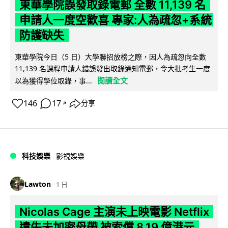
東華學院誤發取錄電郵 全數 11,139 名
申請人一度空歡喜 專家:人為疏忽+系統
防護缺失
東華學院今日（5 日）大學聯招放榜之際，因人為疏忽向全數
11,139 名課程申請人錯誤發出取錄通知電郵，令大批考生一度
閱讀全文
以為獲得學位取錄，事...
146
17
分享
↗
科技娛樂
影視娛樂
Lawton
1 日
Nicolas Cage 主演未上映電影 Netflix
遺失未加密母帶 被索償 8.19 億港元