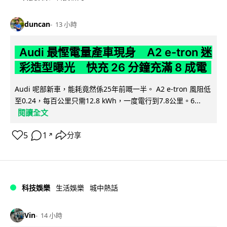
duncan
13 小時
Audi 最慳電量產車現身 A2 e-tron 迷
彩造型曝光 快充 26 分鐘充滿 8 成電
Audi 呢部新車，能耗竟然係25年前嘅一半。 A2 e-tron 風阻低
至0.24，每百公里只需12.8 kWh，一度電行到7.8公里。6...
閱讀全文
5
1
分享
↗
科技娛樂
生活娛樂
城中熱話
Vin
14 小時