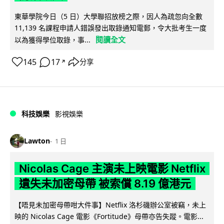
東華學院今日（5 日）大學聯招放榜之際，因人為疏忽向全數
11,139 名課程申請人錯誤發出取錄通知電郵，令大批考生一度
閱讀全文
以為獲得學位取錄，事...
145
17
分享
↗
科技娛樂
影視娛樂
Lawton
1 日
Nicolas Cage 主演未上映電影 Netflix
遺失未加密母帶 被索償 8.19 億港元
【唔見未加密母帶咁大件事】Netflix 洛杉磯辦公室被竊，未上
映的 Nicolas Cage 電影《Fortitude》母帶亦告失蹤。電影...