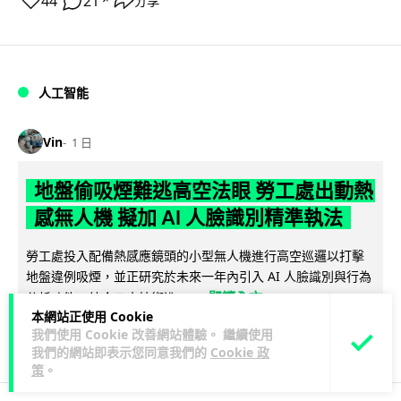
44
21
分享
↗
人工智能
Vin
1 日
地盤偷吸煙難逃高空法眼 勞工處出動熱
感無人機 擬加 AI 人臉識別精準執法
勞工處投入配備熱感應鏡頭的小型無人機進行高空巡邏以打擊
地盤違例吸煙，並正研究於未來一年內引入 AI 人臉識別與行為
閱讀全文
分析功能，結合三大技術進一...
本網站正使用 Cookie
我們使用 Cookie 改善網站體驗。 繼續使用
245
55
分享
↗
我們的網站即表示您同意我們的
Cookie 政
策
。