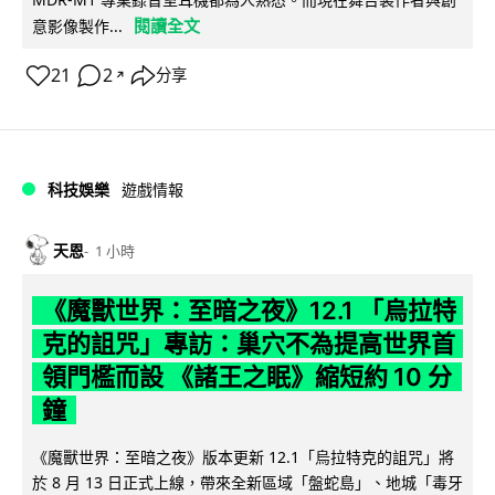
閱讀全文
意影像製作...
21
2
分享
↗
科技娛樂
遊戲情報
天恩
1 小時
《魔獸世界：至暗之夜》12.1 「烏拉特
克的詛咒」專訪：巢穴不為提高世界首
領門檻而設 《諸王之眠》縮短約 10 分
鐘
《魔獸世界：至暗之夜》版本更新 12.1「烏拉特克的詛咒」將
於 8 月 13 日正式上線，帶來全新區域「盤蛇島」、地城「毒牙