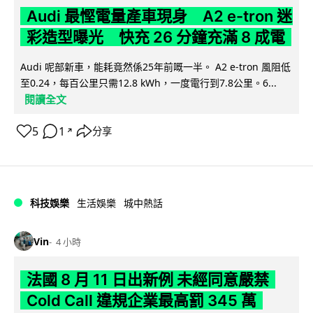
Audi 最慳電量產車現身 A2 e-tron 迷
彩造型曝光 快充 26 分鐘充滿 8 成電
Audi 呢部新車，能耗竟然係25年前嘅一半。 A2 e-tron 風阻低
至0.24，每百公里只需12.8 kWh，一度電行到7.8公里。6...
閱讀全文
5
1
分享
↗
科技娛樂
生活娛樂
城中熱話
Vin
4 小時
法國 8 月 11 日出新例 未經同意嚴禁
Cold Call 違規企業最高罰 345 萬