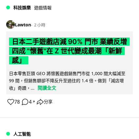
科技娛樂
遊戲情報
Lawton
2 小時
日本二手遊戲店減 90% 門市 業績反增
四成 "懷舊"在 Z 世代變成最潮「新鮮
感」
日本零售巨頭 GEO 將懷舊遊戲銷售門市從 1,000 間大幅減至
99 間，但銷售額卻不降反升至過往的 1.4 倍。做到「減店增
閱讀全文
收」奇蹟，...
78
4
分享
↗
人工智能