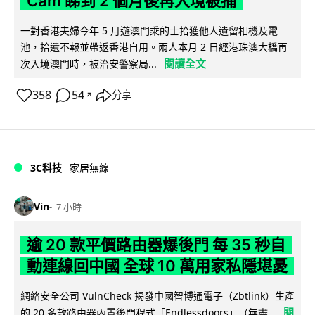
Cam 睇到 2 個月後再入境被捕
一對香港夫婦今年 5 月遊澳門乘的士拾獲他人遺留相機及電
池，拾遺不報並帶返香港自用。兩人本月 2 日經港珠澳大橋再
閱讀全文
次入境澳門時，被治安警察局...
358
54
分享
↗
3C科技
家居無線
Vin
7 小時
逾 20 款平價路由器爆後門 每 35 秒自
動連線回中國 全球 10 萬用家私隱堪憂
網絡安全公司 VulnCheck 揭發中國智博通電子（Zbtlink）生產
閱
的 20 多款路由器內置後門程式「Endlessdoors」（無盡...