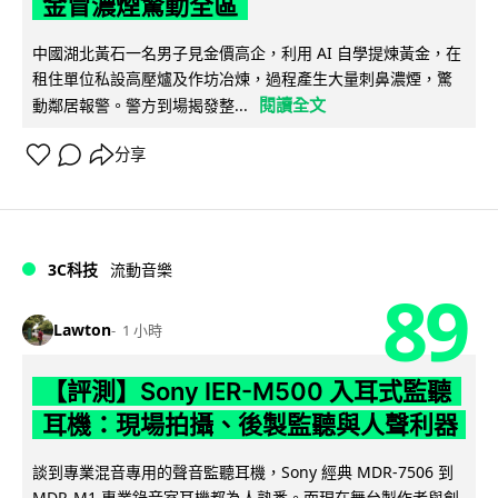
金冒濃煙驚動全區
中國湖北黃石一名男子見金價高企，利用 AI 自學提煉黃金，在
租住單位私設高壓爐及作坊冶煉，過程產生大量刺鼻濃煙，驚
閱讀全文
動鄰居報警。警方到場揭發整...
分享
3C科技
流動音樂
89
Lawton
1 小時
【評測】Sony IER-M500 入耳式監聽
耳機：現場拍攝、後製監聽與人聲利器
談到專業混音專用的聲音監聽耳機，Sony 經典 MDR-7506 到
MDR-M1 專業錄音室耳機都為人熟悉。而現在舞台製作者與創