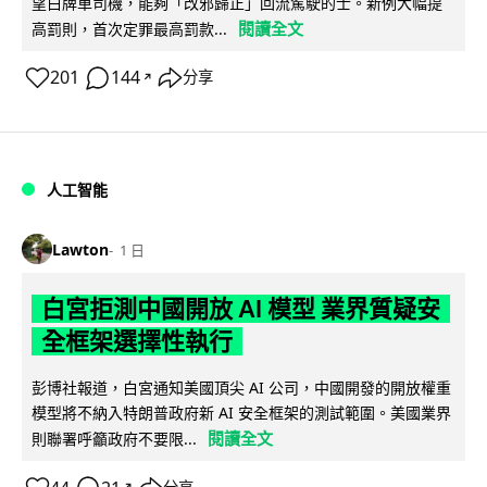
望白牌車司機，能夠「改邪歸正」回流駕駛的士。新例大幅提
閱讀全文
高罰則，首次定罪最高罰款...
201
144
分享
↗
人工智能
Lawton
1 日
白宮拒測中國開放 AI 模型 業界質疑安
全框架選擇性執行
彭博社報道，白宮通知美國頂尖 AI 公司，中國開發的開放權重
模型將不納入特朗普政府新 AI 安全框架的測試範圍。美國業界
閱讀全文
則聯署呼籲政府不要限...