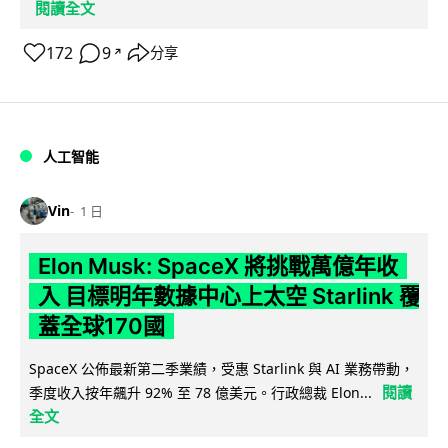
閱讀全文
172
9
分享
↗
人工智能
Vin
1 日
Elon Musk: SpaceX 將挑戰萬億年收
入 目標明年數據中心上太空 Starlink 覆
蓋全球170國
SpaceX 公佈最新第二季業績，受惠 Starlink 與 AI 業務帶動，
閱讀
季度收入按年飆升 92% 至 78 億美元。行政總裁 Elon...
全文