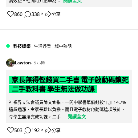
閱讀全文
濟效益。他同時介紹華為...
860
338
分享
↗
科技娛樂
生活娛樂
城中熱話
Lawton
5 小時
家長無得慳錢買二手書 電子啟動碼鎖死
二手教科書 學生無法做功課
社福界立法會議員陳文宜指，一間中學書單價錢按年加 14.7%
遠超通漲，令家長難以負擔。而且電子教材啟動碼這項設計，
閱讀全文
令學生無法完成功課，二手...
503
192
分享
↗