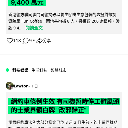
9,400 萬元
香港警方聯同澳門司警搗破以養生咖啡生意包裝的虛擬貨幣投
資騙局 Fun Coffee，兩地共拘捕 8 人，接獲逾 200 宗舉報，涉
閱讀全文
款 9,4...
118
9
分享
↗
科技娛樂
生活科技
智慧城市
Lawton
1 日
網約車條例生效 有司機暫時停工避風頭
的士業界籲白牌 "改邪歸正"
規管網約車法例大部分條文已於 8 月 3 日生效，的士業界就期