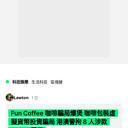
科技娛樂
生活科技
區塊鏈
Lawton
1 日
Fun Coffee 咖啡騙局爆煲 咖啡包裝虛
擬貨幣投資騙局 港澳警拘 8 人涉款