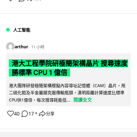
人工智能
arthur
11 小時
港大工程學院研極簡架構晶片 搜尋速度
勝標準 CPU 1 億倍
港大團隊研發極簡架構模擬內容尋址記憶體（CAM）晶片，用
二硫化鉬及半金屬銻克服傳輸瓶頸，漢明距離計算速度比標準
閱讀全文
CPU快1億倍，每次搜尋耗能低...
40
17
分享
↗