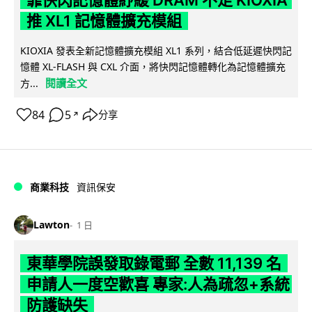
靠快閃記憶體紓緩 DRAM 不足 KIOXIA
推 XL1 記憶體擴充模組
KIOXIA 發表全新記憶體擴充模組 XL1 系列，結合低延遲快閃記
憶體 XL-FLASH 與 CXL 介面，將快閃記憶體轉化為記憶體擴充
閱讀全文
方...
84
5
分享
↗
商業科技
資訊保安
Lawton
1 日
東華學院誤發取錄電郵 全數 11,139 名
申請人一度空歡喜 專家:人為疏忽+系統
防護缺失