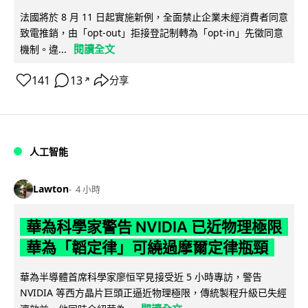
法國將於 8 月 11 日起實施新例，全面禁止企業未經消費者同意
致電推銷，由「opt-out」拒接登記制轉為「opt-in」先徵同意
閱讀全文
機制。違...
141
13
分享
↗
人工智能
Lawton
4 小時
華為科學家警告 NVIDIA 已近物理極限
華為「韜定律」可繞過摩爾定律瓶頸
華為半導體首席科學家廖恒罕見接受近 5 小時專訪，警告
NVIDIA 等西方晶片巨頭正逼近物理極限，傳統製程升級已失經