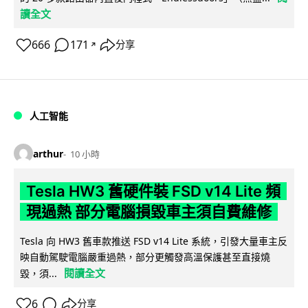
讀全文
666
171
分享
↗
人工智能
arthur
10 小時
Tesla HW3 舊硬件裝 FSD v14 Lite 頻
現過熱 部分電腦損毀車主須自費維修
Tesla 向 HW3 舊車款推送 FSD v14 Lite 系統，引發大量車主反
映自動駕駛電腦嚴重過熱，部分更觸發高溫保護甚至直接燒
閱讀全文
毀，須...
6
分享