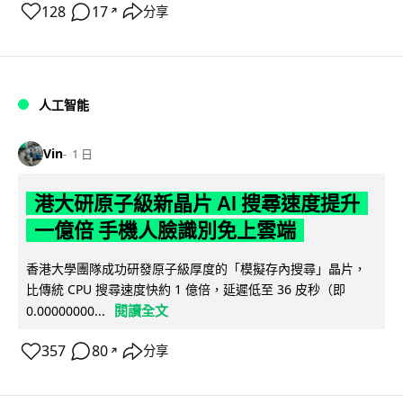
128
17
分享
↗
人工智能
Vin
1 日
港大研原子級新晶片 AI 搜尋速度提升
一億倍 手機人臉識別免上雲端
香港大學團隊成功研發原子級厚度的「模擬存內搜尋」晶片，
比傳統 CPU 搜尋速度快約 1 億倍，延遲低至 36 皮秒（即
閱讀全文
0.00000000...
357
80
分享
↗