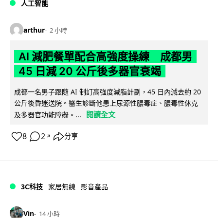
人工智能
arthur
2 小時
AI 減肥餐單配合高強度操練 成都男
45 日減 20 公斤後多器官衰竭
成都一名男子跟隨 AI 制訂高強度減脂計劃，45 日內減去約 20
公斤後昏迷送院。醫生診斷他患上尿源性膿毒症、膿毒性休克
閱讀全文
及多器官功能障礙。...
8
2
分享
↗
3C科技
家居無線
影音產品
Vin
14 小時