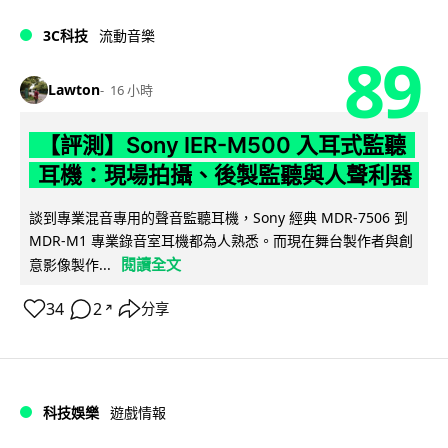
3C科技
流動音樂
89
Lawton
16 小時
【評測】Sony IER-M500 入耳式監聽
耳機：現場拍攝、後製監聽與人聲利器
談到專業混音專用的聲音監聽耳機，Sony 經典 MDR-7506 到
MDR-M1 專業錄音室耳機都為人熟悉。而現在舞台製作者與創
閱讀全文
意影像製作...
34
2
分享
↗
科技娛樂
遊戲情報