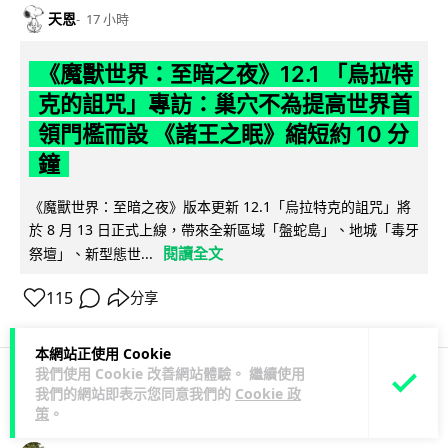
天恩
17 小時
《魔獸世界：至暗之夜》12.1 「烏拉特
克的詛咒」專訪：巢穴不為提高世界首
領門檻而設 《諸王之眠》縮短約 10 分
鐘
《魔獸世界：至暗之夜》版本更新 12.1「烏拉特克的詛咒」將
於 8 月 13 日正式上線，帶來全新區域「盤蛇島」、地城「毒牙
閱讀全文
祭壇」、新型態世...
115
分享
本網站正使用 Cookie
我們使用 Cookie 改善網站體驗。 繼續使用
我們的網站即表示您同意我們的
Cookie 政
科技娛樂
遊戲情報
策
。