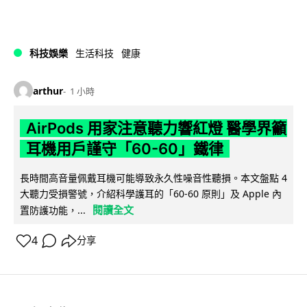
科技娛樂
生活科技
健康
arthur
1 小時
AirPods 用家注意聽力響紅燈 醫學界籲
耳機用戶謹守「60-60」鐵律
長時間高音量佩戴耳機可能導致永久性噪音性聽損。本文盤點 4
大聽力受損警號，介紹科學護耳的「60-60 原則」及 Apple 內
閱讀全文
置防護功能，...
4
分享