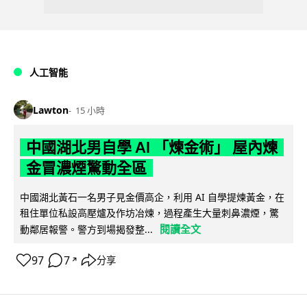
人工智能
Lawton
15 小時
中國湖北男自學 AI 「煉金術」 屋內煉
金冒濃煙驚動全區
中國湖北黃石一名男子見金價高企，利用 AI 自學提煉黃金，在
租住單位私設高壓爐及作坊冶煉，過程產生大量刺鼻濃煙，驚
閱讀全文
動鄰居報警。警方到場揭發整...
97
7
分享
↗