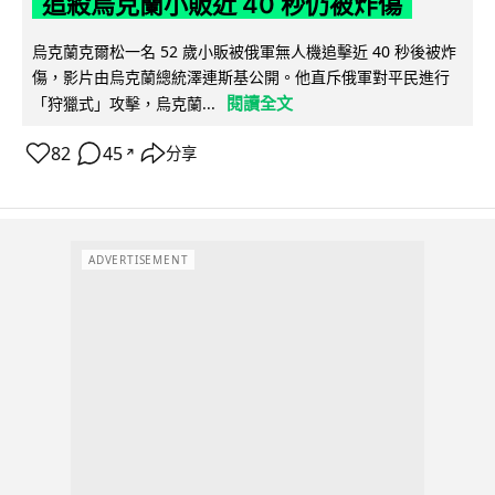
追殺烏克蘭小販近 40 秒仍被炸傷
烏克蘭克爾松一名 52 歲小販被俄軍無人機追擊近 40 秒後被炸
傷，影片由烏克蘭總統澤連斯基公開。他直斥俄軍對平民進行
閱讀全文
「狩獵式」攻擊，烏克蘭...
82
45
分享
↗
ADVERTISEMENT