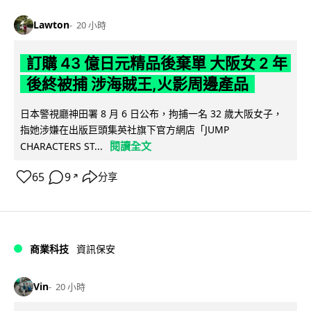
Lawton
20 小時
訂購 43 億日元精品後棄單 大阪女 2 年
後終被捕 涉海賊王,火影周邊產品
日本警視廳神田署 8 月 6 日公布，拘捕一名 32 歲大阪女子，
指她涉嫌在出版巨頭集英社旗下官方網店「JUMP
閱讀全文
CHARACTERS ST...
65
9
分享
↗
商業科技
資訊保安
Vin
20 小時