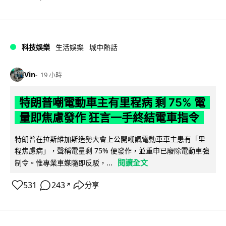
科技娛樂
生活娛樂
城中熱話
Vin
19 小時
特朗普嘲電動車主有里程病 剩 75% 電
量即焦慮發作 狂言一手終結電車指令
特朗普在拉斯維加斯造勢大會上公開嘲諷電動車車主患有「里
程焦慮病」，聲稱電量剩 75% 便發作，並重申已廢除電動車強
閱讀全文
制令。惟專業車媒隨即反駁，...
531
243
分享
↗