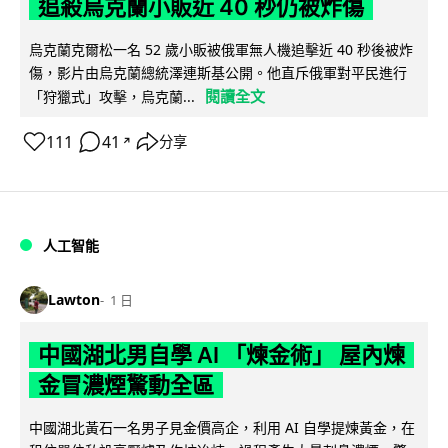
追殺烏克蘭小販近 40 秒仍被炸傷
烏克蘭克爾松一名 52 歲小販被俄軍無人機追擊近 40 秒後被炸
傷，影片由烏克蘭總統澤連斯基公開。他直斥俄軍對平民進行
閱讀全文
「狩獵式」攻擊，烏克蘭...
111
41
分享
↗
人工智能
Lawton
1 日
中國湖北男自學 AI 「煉金術」 屋內煉
金冒濃煙驚動全區
中國湖北黃石一名男子見金價高企，利用 AI 自學提煉黃金，在