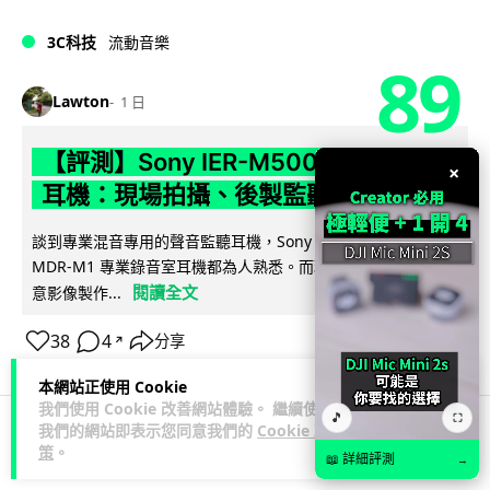
3C科技
流動音樂
89
Lawton
1 日
【評測】Sony IER-M500 入耳式監聽
×
耳機：現場拍攝、後製監聽與人聲利器
談到專業混音專用的聲音監聽耳機，Sony 經典 MDR-7506 到
MDR-M1 專業錄音室耳機都為人熟悉。而現在舞台製作者與創
閱讀全文
意影像製作...
38
4
分享
↗
本網站正使用 Cookie
我們使用 Cookie 改善網站體驗。 繼續使用
🎵
⛶
我們的網站即表示您同意我們的
Cookie 政
策
。
科技娛樂
遊戲情報
📖 詳細評測
→