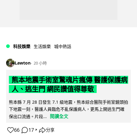
科技娛樂
生活娛樂
城中熱話
Lawton
20 小時
熊本地震手術室驚魂片瘋傳 醫護保護病
人、逃生門 網民讚值得尊敬
熊本縣 7 月 28 日發生 7.1 級地震，熊本綜合醫院手術室鏡頭拍
下地震一刻，醫護人員臨危不亂保護病人，更馬上開逃生門確
閱讀全文
保出口流通。片段...
66
17
分享
↗