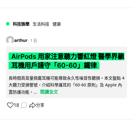
科技娛樂
生活科技
健康
arthur
1 日
AirPods 用家注意聽力響紅燈 醫學界籲
耳機用戶謹守「60-60」鐵律
長時間高音量佩戴耳機可能導致永久性噪音性聽損。本文盤點 4
大聽力受損警號，介紹科學護耳的「60-60 原則」及 Apple 內
閱讀全文
置防護功能，...
18
分享