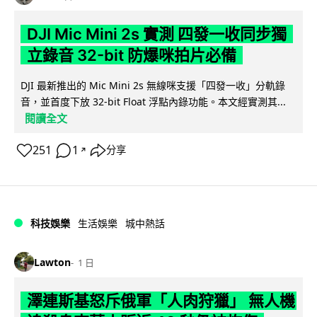
DJI Mic Mini 2s 實測 四發一收同步獨
立錄音 32-bit 防爆咪拍片必備
DJI 最新推出的 Mic Mini 2s 無線咪支援「四發一收」分軌錄
音，並首度下放 32-bit Float 浮點內錄功能。本文經實測其...
閱讀全文
251
1
分享
↗
科技娛樂
生活娛樂
城中熱話
Lawton
1 日
澤連斯基怒斥俄軍「人肉狩獵」 無人機