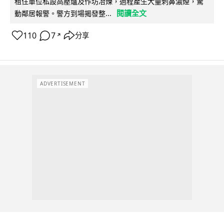
租住單位私設高壓爐及作坊冶煉，過程產生大量刺鼻濃煙，驚
閱讀全文
動鄰居報警。警方到場揭發整...
110
7
分享
↗
ADVERTISEMENT