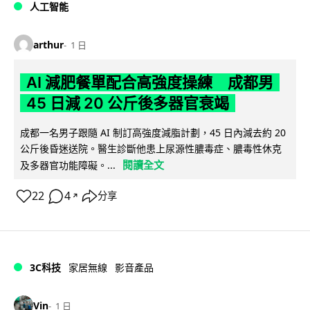
人工智能
arthur
1 日
AI 減肥餐單配合高強度操練 成都男
45 日減 20 公斤後多器官衰竭
成都一名男子跟隨 AI 制訂高強度減脂計劃，45 日內減去約 20
公斤後昏迷送院。醫生診斷他患上尿源性膿毒症、膿毒性休克
閱讀全文
及多器官功能障礙。...
22
4
分享
↗
3C科技
家居無線
影音產品
Vin
1 日