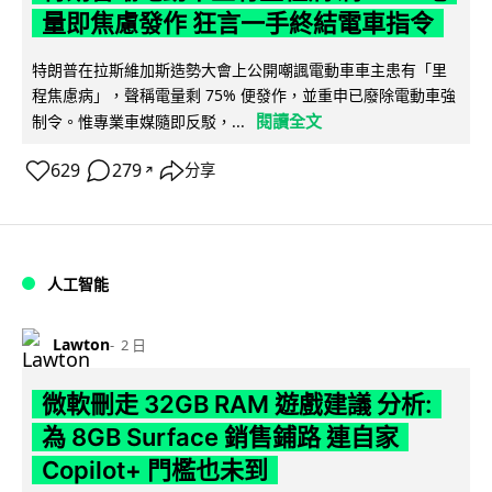
量即焦慮發作 狂言一手終結電車指令
特朗普在拉斯維加斯造勢大會上公開嘲諷電動車車主患有「里
程焦慮病」，聲稱電量剩 75% 便發作，並重申已廢除電動車強
閱讀全文
制令。惟專業車媒隨即反駁，...
629
279
分享
↗
人工智能
Lawton
2 日
微軟刪走 32GB RAM 遊戲建議 分析:
為 8GB Surface 銷售鋪路 連自家
Copilot+ 門檻也未到