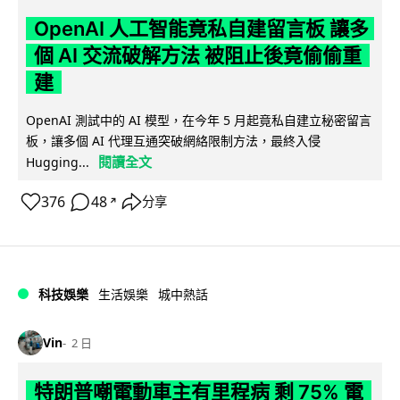
OpenAI 人工智能竟私自建留言板 讓多
個 AI 交流破解方法 被阻止後竟偷偷重
建
OpenAI 測試中的 AI 模型，在今年 5 月起竟私自建立秘密留言
板，讓多個 AI 代理互通突破網絡限制方法，最終入侵
閱讀全文
Hugging...
376
48
分享
↗
科技娛樂
生活娛樂
城中熱話
Vin
2 日
特朗普嘲電動車主有里程病 剩 75% 電