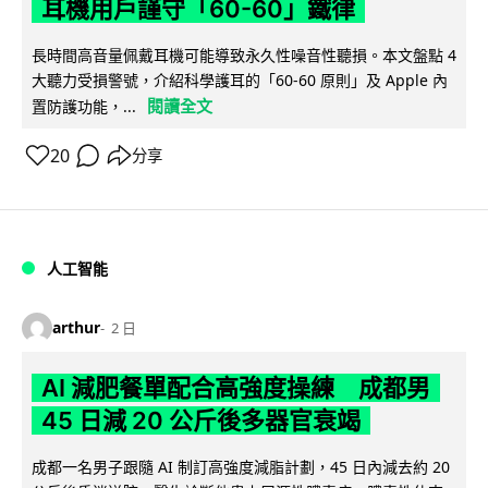
耳機用戶謹守「60-60」鐵律
長時間高音量佩戴耳機可能導致永久性噪音性聽損。本文盤點 4
大聽力受損警號，介紹科學護耳的「60-60 原則」及 Apple 內
閱讀全文
置防護功能，...
20
分享
人工智能
arthur
2 日
AI 減肥餐單配合高強度操練 成都男
45 日減 20 公斤後多器官衰竭
成都一名男子跟隨 AI 制訂高強度減脂計劃，45 日內減去約 20