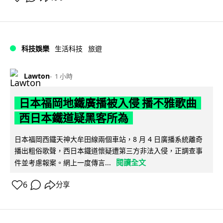
科技娛樂
生活科技
旅遊
Lawton
1 小時
日本福岡地鐵廣播被入侵 播不雅歌曲
西日本鐵道疑黑客所為
日本福岡西鐵天神大牟田線兩個車站，8 月 4 日廣播系統離奇
播出粗俗歌聲，西日本鐵道懷疑遭第三方非法入侵，正調查事
閱讀全文
件並考慮報案。網上一度傳言...
6
分享