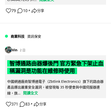
79
10
分享
↗
商業科技
資訊保安
Vin
2 日
智博通路由器爆後門 官方緊急下架止血
稱漏洞是功能在維修時使用
中國網通廠商智博通電子（Zbtlink Electronics）旗下的路由器
產品爆出嚴重安全漏洞，被發現每 35 秒便會與中國伺服器連
閱讀全文
線，旗...
371
83
分享
↗