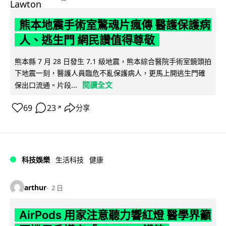
熊本地震手術室驚魂片瘋傳 醫護保護病
人、逃生門 網民讚值得尊敬
熊本縣 7 月 28 日發生 7.1 級地震，熊本綜合醫院手術室鏡頭拍
下地震一刻，醫護人員臨危不亂保護病人，更馬上開逃生門確
閱讀全文
保出口流通。片段...
69
23
分享
↗
科技娛樂
生活科技
健康
arthur
2 日
AirPods 用家注意聽力響紅燈 醫學界籲