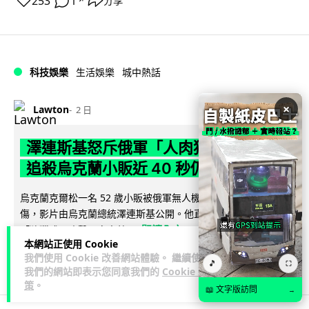
253
1
分享
↗
科技娛樂
生活娛樂
城中熱話
×
Lawton
2 日
澤連斯基怒斥俄軍「人肉狩獵」 無人機
追殺烏克蘭小販近 40 秒仍被炸傷
烏克蘭克爾松一名 52 歲小販被俄軍無人機追擊近 40 秒後被炸
傷，影片由烏克蘭總統澤連斯基公開。他直斥俄軍對平民進行
閱讀全文
「狩獵式」攻擊，烏克蘭...
本網站正使用 Cookie
我們使用 Cookie 改善網站體驗。 繼續使用
136
41
分享
↗
🎵
⛶
我們的網站即表示您同意我們的
Cookie 政
策
。
📖 文字版訪問
→