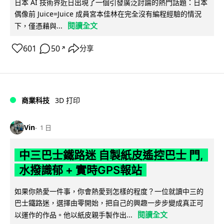
日本 AI 技術界近日出現了一個引發廣泛討論的熱門話題：日本
偶像前 Juice=Juice 成員宮本佳林在完全沒有編程經驗的情況
閱讀全文
下，僅憑藉與...
601
50
分享
↗
商業科技
3D 打印
Vin
1 日
中三巴士鐵路迷 自製紙皮遙控巴士 門,
水撥識郁 + 實時GPS報站
如果你熱愛一件事，你會熱愛到怎樣的程度？一位就讀中三的
巴士鐵路迷，選擇由零開始，把自己的興趣一步步變成真正可
閱讀全文
以運作的作品。他以紙皮親手製作出...