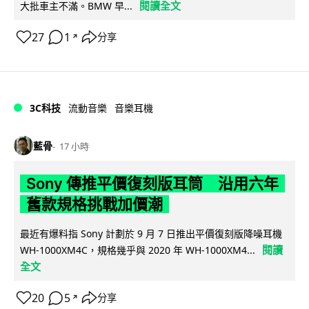
閱讀全文
大批車主不滿。BMW 早...
27
1
分享
↗
3C科技
流動音樂
音樂耳機
藍骨
17 小時
Sony 傳推平價復刻版耳筒 沿用六年
舊款規格挑戰加價潮
最近有爆料指 Sony 計劃於 9 月 7 日推出平價復刻版降噪耳機
閱讀
WH-1000XM4C，規格幾乎與 2020 年 WH-1000XM4...
全文
20
5
分享
↗