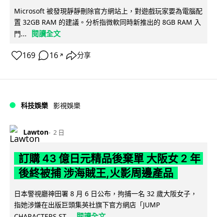
Microsoft 被發現靜靜刪除官方網站上，對遊戲玩家要為電腦配
置 32GB RAM 的建議。分析指微軟同時新推出的 8GB RAM 入
閱讀全文
門...
169
16
分享
↗
科技娛樂
影視娛樂
Lawton
2 日
訂購 43 億日元精品後棄單 大阪女 2 年
後終被捕 涉海賊王,火影周邊產品
日本警視廳神田署 8 月 6 日公布，拘捕一名 32 歲大阪女子，
指她涉嫌在出版巨頭集英社旗下官方網店「JUMP
閱讀全文
CHARACTERS ST...