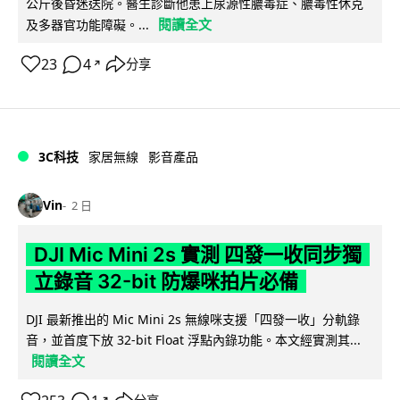
公斤後昏迷送院。醫生診斷他患上尿源性膿毒症、膿毒性休克
閱讀全文
及多器官功能障礙。...
23
4
分享
↗
3C科技
家居無線
影音產品
Vin
2 日
DJI Mic Mini 2s 實測 四發一收同步獨
立錄音 32-bit 防爆咪拍片必備
DJI 最新推出的 Mic Mini 2s 無線咪支援「四發一收」分軌錄
音，並首度下放 32-bit Float 浮點內錄功能。本文經實測其...
閱讀全文