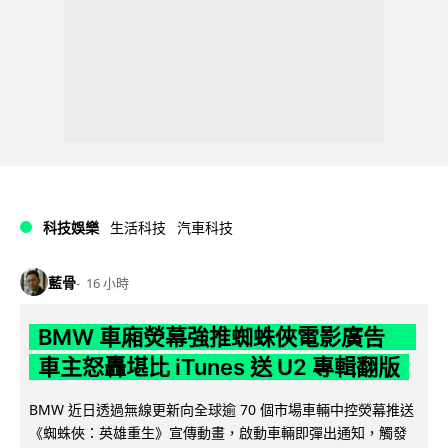
科技娛樂
生活科技
汽車科技
藍骨
16 小時
BMW 車廂熒幕強推蜘蛛俠電影廣告
車主怒轟堪比 iTunes 送 U2 專輯翻版
BMW 近日透過無線更新向全球逾 70 個市場車輛中控熒幕推送
《蜘蛛俠：英雄重生》宣傳動畫，啟動車輛即彈出通知，觸發