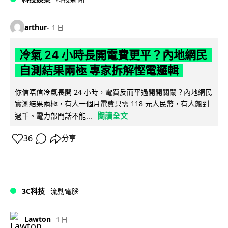
arthur
1 日
冷氣 24 小時長開電費更平？內地網民
自測結果兩極 專家拆解慳電邏輯
你信唔信冷氣長開 24 小時，電費反而平過開開關關？內地網民
實測結果兩極，有人一個月電費只需 118 元人民幣，有人飆到
閱讀全文
過千。電力部門話不能...
36
分享
3C科技
流動電腦
Lawton
1 日