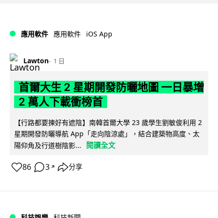
iOS App
應用軟件
應用軟件
Lawton
1 日
首爾大生 2 星期開發防曬地圖 一日暴增
2 萬人下載衝榜首
【行路都要揀好有遮陰】南韓首爾大學 23 歲學生劉敏俊利用 2
星期開發防曬導航 App「走向陰涼處」，結合建築物高度、太
閱讀全文
陽仰角及行道樹陰影...
86
3
分享
↗
科技娛樂
科技新聞