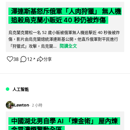
澤連斯基怒斥俄軍「人肉狩獵」 無人機
追殺烏克蘭小販近 40 秒仍被炸傷
烏克蘭克爾松一名 52 歲小販被俄軍無人機追擊近 40 秒後被炸
傷，影片由烏克蘭總統澤連斯基公開。他直斥俄軍對平民進行
閱讀全文
「狩獵式」攻擊，烏克蘭...
38
12
分享
↗
人工智能
Lawton
2 小時
中國湖北男自學 AI 「煉金術」 屋內煉
金冒濃煙驚動全區