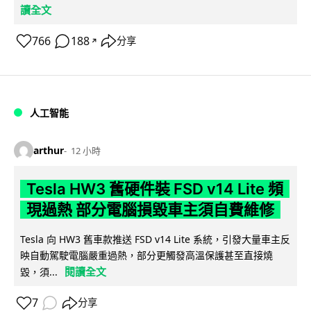
讀全文
766
188
分享
↗
人工智能
arthur
12 小時
Tesla HW3 舊硬件裝 FSD v14 Lite 頻
現過熱 部分電腦損毀車主須自費維修
Tesla 向 HW3 舊車款推送 FSD v14 Lite 系統，引發大量車主反
映自動駕駛電腦嚴重過熱，部分更觸發高溫保護甚至直接燒
閱讀全文
毀，須...
7
分享