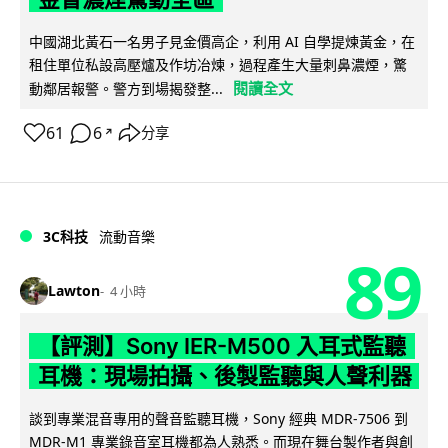
中國湖北黃石一名男子見金價高企，利用 AI 自學提煉黃金，在
租住單位私設高壓爐及作坊冶煉，過程產生大量刺鼻濃煙，驚
閱讀全文
動鄰居報警。警方到場揭發整...
61
6
分享
↗
3C科技
流動音樂
89
Lawton
4 小時
【評測】Sony IER-M500 入耳式監聽
耳機：現場拍攝、後製監聽與人聲利器
談到專業混音專用的聲音監聽耳機，Sony 經典 MDR-7506 到
MDR-M1 專業錄音室耳機都為人熟悉。而現在舞台製作者與創