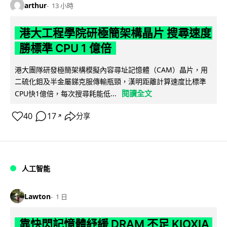
arthur
13 小時
港大工程學院研極簡架構晶片 搜尋速度
勝標準 CPU 1 億倍
港大團隊研發極簡架構模擬內容尋址記憶體（CAM）晶片，用
二硫化鉬及半金屬銻克服傳輸瓶頸，漢明距離計算速度比標準
閱讀全文
CPU快1億倍，每次搜尋耗能低...
40
17
分享
↗
人工智能
Lawton
1 日
靠快閃記憶體紓緩 DRAM 不足 KIOXIA