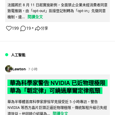
法國將於 8 月 11 日起實施新例，全面禁止企業未經消費者同意
致電推銷，由「opt-out」拒接登記制轉為「opt-in」先徵同意
閱讀全文
機制。違...
199
19
分享
↗
人工智能
Lawton
7 小時
華為科學家警告 NVIDIA 已近物理極限
華為「韜定律」可繞過摩爾定律瓶頸
華為半導體首席科學家廖恒罕見接受近 5 小時專訪，警告
NVIDIA 等西方晶片巨頭正逼近物理極限，傳統製程升級已失經
閱讀全文
濟效益。他同時介紹華為...