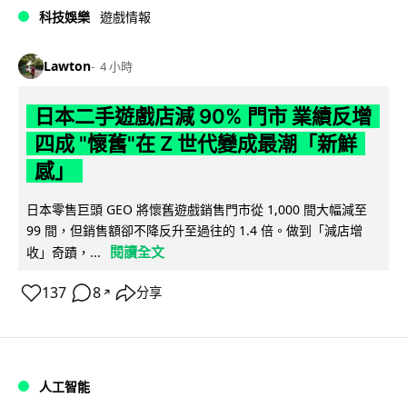
科技娛樂
遊戲情報
Lawton
4 小時
日本二手遊戲店減 90% 門市 業績反增
四成 "懷舊"在 Z 世代變成最潮「新鮮
感」
日本零售巨頭 GEO 將懷舊遊戲銷售門市從 1,000 間大幅減至
99 間，但銷售額卻不降反升至過往的 1.4 倍。做到「減店增
閱讀全文
收」奇蹟，...
137
8
分享
↗
人工智能