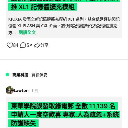
推 XL1 記憶體擴充模組
KIOXIA 發表全新記憶體擴充模組 XL1 系列，結合低延遲快閃記
憶體 XL-FLASH 與 CXL 介面，將快閃記憶體轉化為記憶體擴充
閱讀全文
方...
84
5
分享
↗
商業科技
資訊保安
Lawton
1 日
東華學院誤發取錄電郵 全數 11,139 名
申請人一度空歡喜 專家:人為疏忽+系統
防護缺失