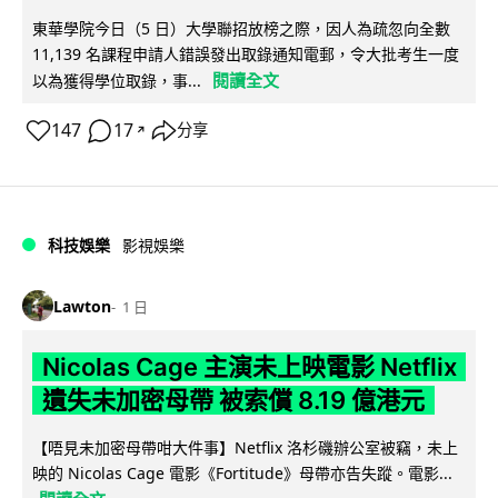
東華學院今日（5 日）大學聯招放榜之際，因人為疏忽向全數
11,139 名課程申請人錯誤發出取錄通知電郵，令大批考生一度
閱讀全文
以為獲得學位取錄，事...
147
17
分享
↗
科技娛樂
影視娛樂
Lawton
1 日
Nicolas Cage 主演未上映電影 Netflix
遺失未加密母帶 被索償 8.19 億港元
【唔見未加密母帶咁大件事】Netflix 洛杉磯辦公室被竊，未上
映的 Nicolas Cage 電影《Fortitude》母帶亦告失蹤。電影...