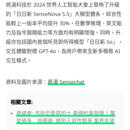
商湯科技於 2024 世界人工智能大會上發佈了升級
的「日日新 SenseNova 5.5」大模型體系，綜合性
能較上一版本平均提升 30%，在數學推理、英文能
力及指令跟隨能力等方面均有明顯增強。同時，升
級亦包括國內首個所見即所得模型「日日新 5o」，
交互體驗對標 GPT-4o，為用戶帶來全新多模態 AI
交互模式。
資料及圖片來源：
商湯 Sensechat
相關文章:
商總會: 市民仍愛搭的士 憂網約車發牌 1 萬
架過多 翁國豪: 將陷入惡性競爭 業界失望