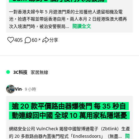
一對香港夫婦今年 5 月遊澳門乘的士拾獲他人遺留相機及電
池，拾遺不報並帶返香港自用。兩人本月 2 日經港珠澳大橋再
閱讀全文
次入境澳門時，被治安警察局...
405
60
分享
↗
3C科技
家居無線
Vin
9 小時
逾 20 款平價路由器爆後門 每 35 秒自
動連線回中國 全球 10 萬用家私隱堪憂
網絡安全公司 VulnCheck 揭發中國智博通電子（Zbtlink）生產
閱
的 20 多款路由器內置後門程式「Endlessdoors」（無盡...