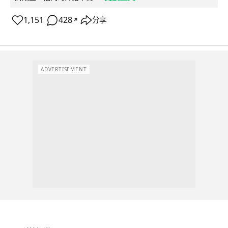
1,151
428
分享
↗
ADVERTISEMENT