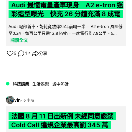
Audi 最慳電量產車現身 A2 e-tron 迷
彩造型曝光 快充 26 分鐘充滿 8 成電
Audi 呢部新車，能耗竟然係25年前嘅一半。 A2 e-tron 風阻低
至0.24，每百公里只需12.8 kWh，一度電行到7.8公里。6...
閱讀全文
6
1
分享
↗
科技娛樂
生活娛樂
城中熱話
Vin
6 小時
法國 8 月 11 日出新例 未經同意嚴禁
Cold Call 違規企業最高罰 345 萬