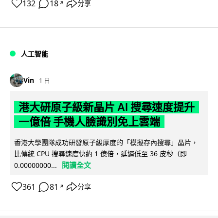
132
18
分享
↗
人工智能
Vin
1 日
港大研原子級新晶片 AI 搜尋速度提升
一億倍 手機人臉識別免上雲端
香港大學團隊成功研發原子級厚度的「模擬存內搜尋」晶片，
比傳統 CPU 搜尋速度快約 1 億倍，延遲低至 36 皮秒（即
閱讀全文
0.00000000...
361
81
分享
↗