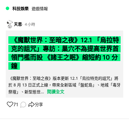
科技娛樂
遊戲情報
天恩
4 小時
《魔獸世界：至暗之夜》12.1 「烏拉特
克的詛咒」專訪：巢穴不為提高世界首
領門檻而設 《諸王之眠》縮短約 10 分
鐘
《魔獸世界：至暗之夜》版本更新 12.1「烏拉特克的詛咒」將
於 8 月 13 日正式上線，帶來全新區域「盤蛇島」、地城「毒牙
閱讀全文
祭壇」、新型態世...
71
分享