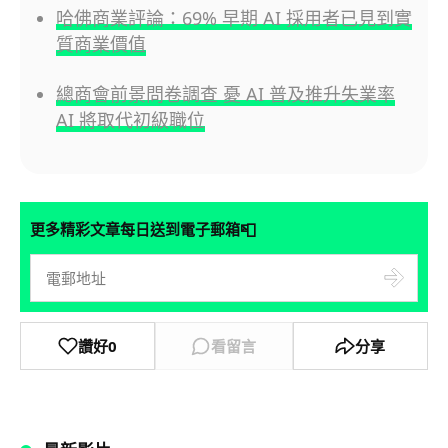
哈佛商業評論：69% 早期 AI 採用者已見到實
質商業價值
總商會前景問卷調查 憂 AI 普及推升失業率
AI 將取代初級職位
📮
更多精彩文章每日送到電子郵箱
讚好
0
看留言
分享