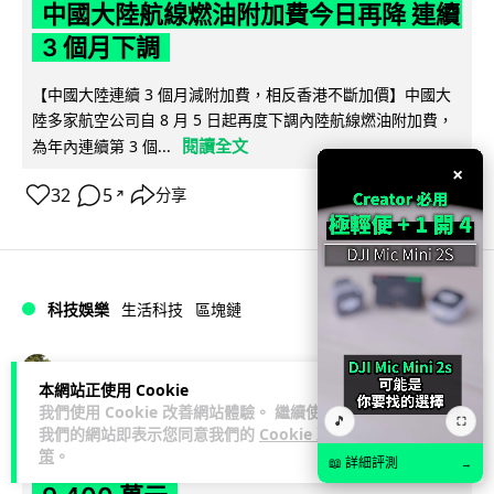
中國大陸航線燃油附加費今日再降 連續
3 個月下調
【中國大陸連續 3 個月減附加費，相反香港不斷加價】中國大
陸多家航空公司自 8 月 5 日起再度下調內陸航線燃油附加費，
閱讀全文
為年內連續第 3 個...
×
32
5
分享
↗
科技娛樂
生活科技
區塊鏈
Lawton
1 日
本網站正使用 Cookie
我們使用 Cookie 改善網站體驗。 繼續使用
🎵
⛶
Fun Coffee 咖啡騙局爆煲 咖啡包裝虛
我們的網站即表示您同意我們的
Cookie 政
策
。
擬貨幣投資騙局 港澳警拘 8 人涉款
📖 詳細評測
→