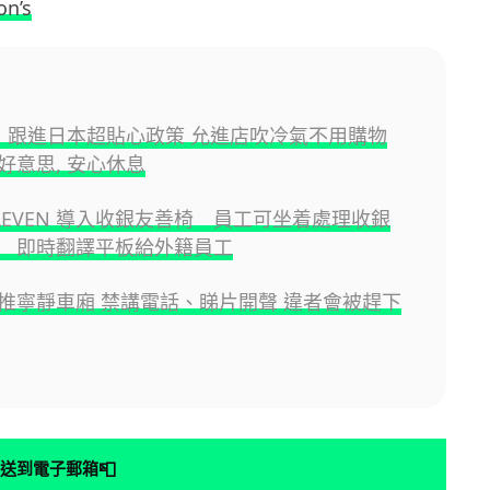
on’s
-11 跟進日本超貼心政策 允進店吹冷氣不用購物
好意思, 安心休息
ELEVEN 導入收銀友善椅 員工可坐着處理收銀
 即時翻譯平板給外籍員工
推寧靜車廂 禁講電話、睇片開聲 違者會被趕下
📮
送到電子郵箱