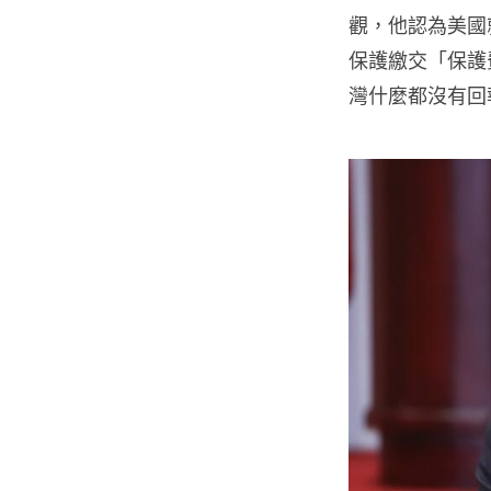
觀，他認為美國
保護繳交「保護
灣什麼都沒有回