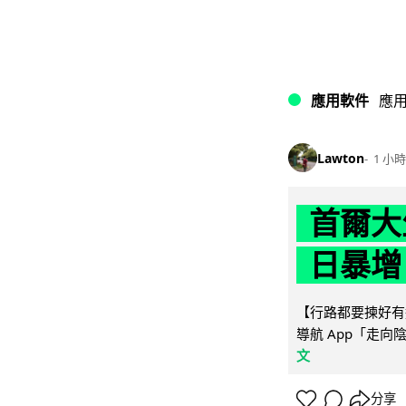
應用軟件
應
Lawton
1 小時
首爾大
日暴增
【行路都要揀好有遮
導航 App「走向
文
分享