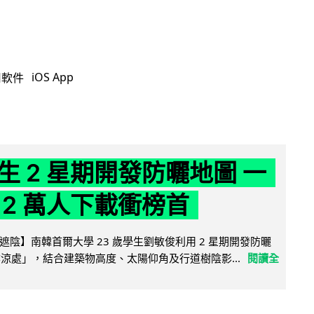
iOS App
用軟件
生 2 星期開發防曬地圖 一
 2 萬人下載衝榜首
陰】南韓首爾大學 23 歲學生劉敏俊利用 2 星期開發防曬
陰涼處」，結合建築物高度、太陽仰角及行道樹陰影...
閱讀全