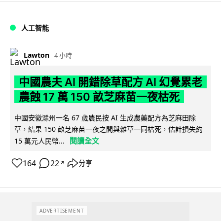
人工智能
Lawton
4 小時
中國農夫 AI 開錯除草配方 AI 幻覺累老
農蝕 17 萬 150 畝芝麻苗一夜枯死
中國安徽滁州一名 67 歲農民按 AI 生成農藥配方為芝麻田除
草，結果 150 畝芝麻苗一夜之間與雜草一同枯死，估計損失約
閱讀全文
15 萬元人民幣...
164
22
分享
↗
ADVERTISEMENT