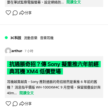
閱讀全文
要在筆試監察電腦螢幕、設定網絡防...
分享
3C科技
流動音樂
音樂耳機
arthur
7 小時
抗通脹奇招？傳 Sony 擬重推六年前經
典耳機 XM4 低價登場
耳機越賣越貴，Sony 應對通脹的奇招居然是重推 6 年前的舊
機？ 消息指平價版 WH-1000XM4C 9 月登場，保留摺疊設計與
閱讀全文
40m...
分享