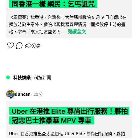
同香港一樣 網民：乞丐詛咒
《奧德賽》繼香港、台灣後，大陸蘇州戲院 8 月 9 日亦傳出在
播放時發生意外，戲院出現機器冒煙情況，而播放停止時的畫
閱讀全文
格，字幕「來人把這些乞丐...
分享
科技娛樂
科技新聞
duncan
20 分
Uber 在港推 Elite 尊尚出行服務！夥拍
冠忠巴士推豪華 MPV 專車
Uber 在香港推出亞太區首個 Uber Elite 尊尚出行服務，夥拍