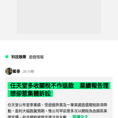
科技娛樂
遊戲情報
藍骨
20 小時
任天堂多收關稅不作退款 業績報告理
想卻惹集體訴訟
任天堂公布首季業績，受遊戲熱賣及一筆美國退還關稅款項帶
動，盈利大幅跑贏預期。惟公司早前曾多次以關稅為由調高美
閱讀全文
國定價，如今關稅被裁定違法並全數...