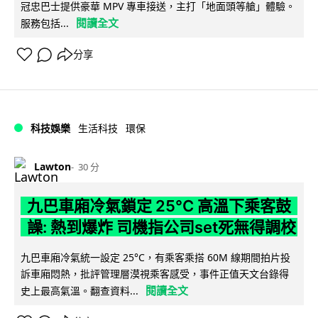
冠忠巴士提供豪華 MPV 專車接送，主打「地面頭等艙」體驗。
閱讀全文
服務包括...
分享
科技娛樂
生活科技
環保
Lawton
30 分
九巴車廂冷氣鎖定 25°C 高溫下乘客鼓
譟: 熱到爆炸 司機指公司set死無得調校
九巴車廂冷氣統一設定 25°C，有乘客乘搭 60M 線期間拍片投
訴車廂悶熱，批評管理層漠視乘客感受，事件正值天文台錄得
閱讀全文
史上最高氣溫。翻查資料...