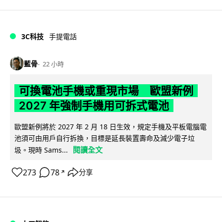
3C科技
手提電話
藍骨
22 小時
可換電池手機或重現市場 歐盟新例
2027 年強制手機用可拆式電池
歐盟新例將於 2027 年 2 月 18 日生效，規定手機及平板電腦電
池須可由用戶自行拆換，目標是延長裝置壽命及減少電子垃
閱讀全文
圾。現時 Sams...
273
78
分享
↗