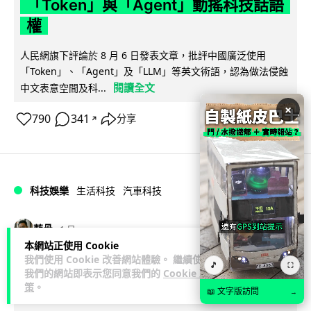
「Token」與「Agent」動搖科技話語
權
人民網旗下評論於 8 月 6 日發表文章，批評中國廣泛使用
「Token」、「Agent」及「LLM」等英文術語，認為做法侵蝕
閱讀全文
中文表意空間及科...
×
790
341
分享
↗
科技娛樂
生活科技
汽車科技
藍骨
1 日
本網站正使用 Cookie
我們使用 Cookie 改善網站體驗。 繼續使用
BMW 車廂熒幕強推蜘蛛俠電影廣告
🎵
⛶
我們的網站即表示您同意我們的
Cookie 政
車主怒轟堪比 iTunes 送 U2 專輯翻版
策
。
📖 文字版訪問
→