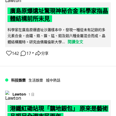
廣島原爆遺址驚現神秘合金 科學家指晶
體結構前所未見
科學家在廣島原爆遺址沙灘樣本中，發現一種從未有記錄的多
元素合金，由鐵、鉻、鎳、錳、鉬及鋁六種金屬混合而成，晶
閱讀全文
體結構獨特。研究由佛羅倫斯大學...
142
17
分享
↗
科技娛樂
生活娛樂
城中熱話
Lawton
1 日
港鐵紅磡站現「黐地銀包」 原來是藝術