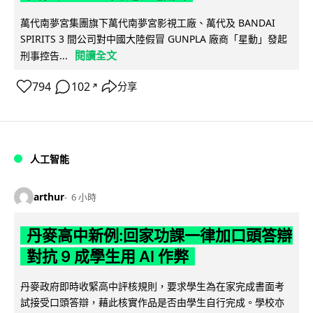
萬代南夢宮集團旗下萬代南夢宮影視工廠、萬代及 BANDAI
SPIRITS 3 間公司對中國大陸假冒 GUNPLA 廠商「星動」發起
閱讀全文
刑事控告...
794
102
分享
↗
人工智能
arthur
6 小時
丹麥高中新例:回家功課一律加口頭答辯
對抗 9 成學生用 AI 作弊
丹麥政府即時收緊高中評核規則，要求學生為在家完成書面考
試接受口頭答辯，藉此核實作品是否由學生自行完成。學校亦