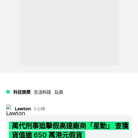
科技娛樂
生活科技
玩具
Lawton
5 小時
萬代刑事追擊假高達廠商「星動」 查獲
貨值逾 650 萬港元假貨