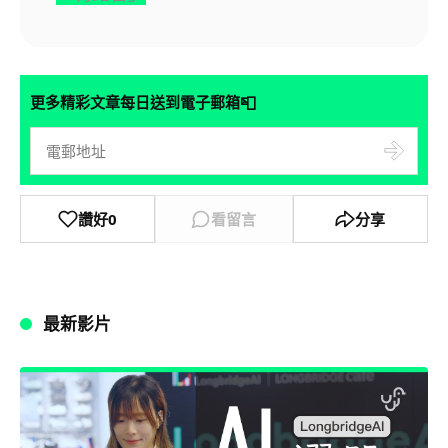
📮
更多精彩文章每日送到電子郵箱
讚好
0
看留言
分享
最新影片