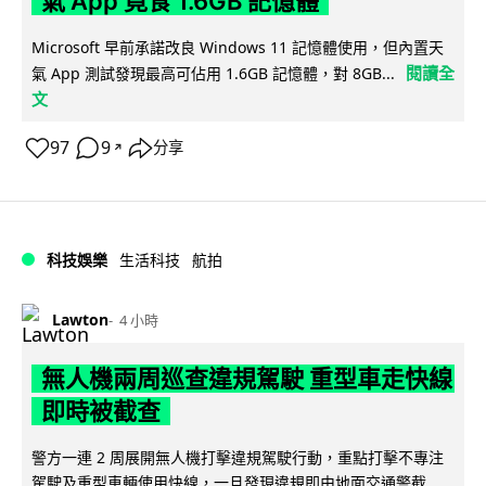
氣 App 竟食 1.6GB 記憶體
Microsoft 早前承諾改良 Windows 11 記憶體使用，但內置天
閱讀全
氣 App 測試發現最高可佔用 1.6GB 記憶體，對 8GB...
文
97
9
分享
↗
科技娛樂
生活科技
航拍
Lawton
4 小時
無人機兩周巡查違規駕駛 重型車走快線
即時被截查
警方一連 2 周展開無人機打擊違規駕駛行動，重點打擊不專注
駕駛及重型車輛使用快線，一旦發現違規即由地面交通警截