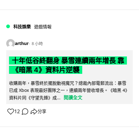
科技娛樂
遊戲情報
arthur
8 小時
十年低谷終翻身 暴雪連續兩年增長 靠
《暗黑 4》資料片逆襲
收購兩年，暴雪終於擺脫動視魔咒？總裁內部電郵流出：暴雪
已成 Xbox 表現最好團隊之一，連續兩年營收增長。《暗黑 4》
閱讀全文
資料片同《守望先鋒》成...
12
分享