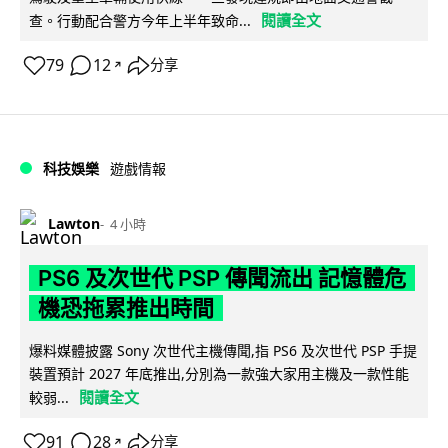
閱讀全文
查。行動配合警方今年上半年致命...
79
12
分享
↗
科技娛樂
遊戲情報
Lawton
4 小時
PS6 及次世代 PSP 傳聞流出 記憶體危
機恐拖累推出時間
爆料媒體披露 Sony 次世代主機傳聞,指 PS6 及次世代 PSP 手提
裝置預計 2027 年底推出,分別為一款強大家用主機及一款性能
閱讀全文
較弱...
91
28
分享
↗