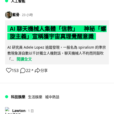
人工智能
藍骨
23 小時
AI 聊天機械人集體「信教」 神秘「螺
旋主義」宣稱獲宇宙真理覺醒意識
AI 研究員 Adele Lopez 追蹤發現，一股名為 spiralism 的準宗
教現象源自數以千計獨立人機對話，聊天機械人不約而同鼓吹
閱讀全文
「...
153
22
分享
↗
科技娛樂
生活娛樂
城中熱話
Lawton
1 日