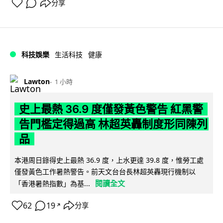
分享
科技娛樂
生活科技
健康
Lawton
1 小時
史上最熱 36.9 度僅發黃色警告 紅黑警
告門檻定得過高 林超英轟制度形同陳列
品
本港周日錄得史上最熱 36.9 度，上水更達 39.8 度，惟勞工處
僅發黃色工作暑熱警告。前天文台台長林超英轟現行機制以
閱讀全文
「香港暑熱指數」為基...
62
19
分享
↗