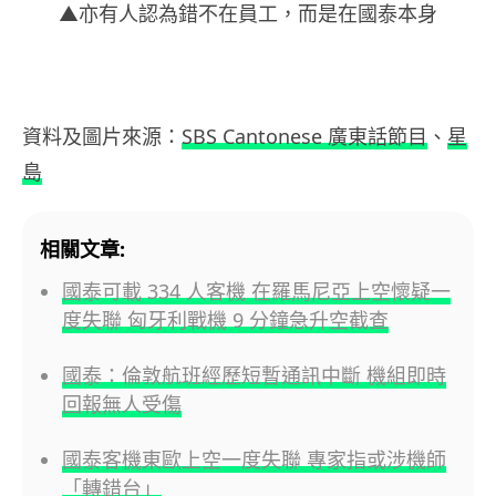
▲亦有人認為錯不在員工，而是在國泰本身
資料及圖片來源：
SBS Cantonese 廣東話節目
、
星
島
相關文章:
國泰可載 334 人客機 在羅馬尼亞上空懷疑一
度失聯 匈牙利戰機 9 分鐘急升空截查
國泰：倫敦航班經歷短暫通訊中斷 機組即時
回報無人受傷
國泰客機東歐上空一度失聯 專家指或涉機師
「轉錯台」