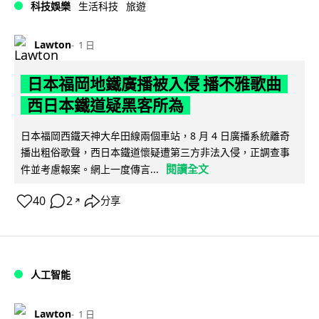
科技娛樂
生活科技
旅遊
Lawton
1 日
日本福岡地鐵廣播被入侵 播不雅歌曲
西日本鐵道疑黑客所為
日本福岡西鐵天神大牟田線兩個車站，8 月 4 日廣播系統離奇
播出粗俗歌聲，西日本鐵道懷疑遭第三方非法入侵，正調查事
閱讀全文
件並考慮報案。網上一度傳言...
40
2
分享
↗
人工智能
Lawton
1 日