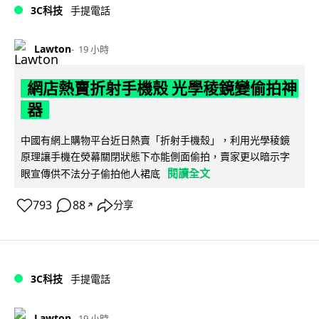
3C科技
手提電話
Lawton
19 小時
網店熱賣折射手機殼 光學稜鏡變偷拍神
器
中國有網上購物平台近日熱賣「折射手機殼」，利用光學稜鏡
原理讓手機在熒幕關閉狀態下亦能側面偷拍，賣家更以暗示字
閱讀全文
眼宣傳供不法分子偷拍他人裙底
793
88
分享
↗
3C科技
手提電話
Lawton
19 小時