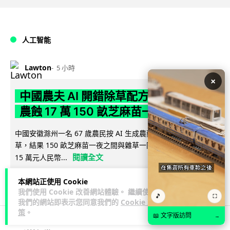
人工智能
Lawton
5 小時
×
中國農夫 AI 開錯除草配方 AI 幻覺累老
農蝕 17 萬 150 畝芝麻苗一夜枯死
中國安徽滁州一名 67 歲農民按 AI 生成農藥配方為芝麻田除
草，結果 150 畝芝麻苗一夜之間與雜草一同枯死，估計損失約
閱讀全文
15 萬元人民幣...
164
22
分享
↗
本網站正使用 Cookie
我們使用 Cookie 改善網站體驗。 繼續使用
🎵
⛶
我們的網站即表示您同意我們的
Cookie 政
策
。
📖 文字版訪問
→