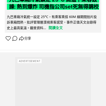
譟: 熱到爆炸 司機指公司set死無得調校
九巴車廂冷氣統一設定 25°C，有乘客乘搭 60M 線期間拍片投
訴車廂悶熱，批評管理層漠視乘客感受，事件正值天文台錄得
閱讀全文
史上最高氣溫。翻查資料...
分享
ADVERTISEMENT