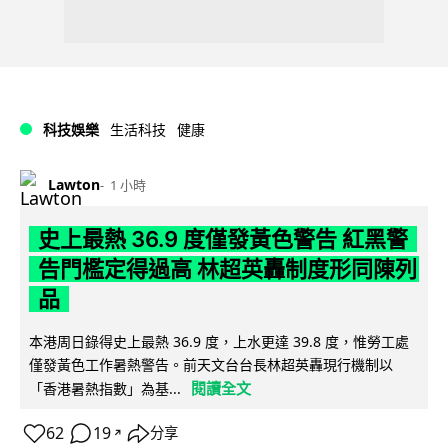
科技娛樂
生活科技
健康
Lawton
1 小時
史上最熱 36.9 度僅發黃色警告 紅黑警
告門檻定得過高 林超英轟制度形同陳列
品
本港周日錄得史上最熱 36.9 度，上水更達 39.8 度，惟勞工處
僅發黃色工作暑熱警告。前天文台台長林超英轟現行機制以
閱讀全文
「香港暑熱指數」為基...
62
19
分享
↗