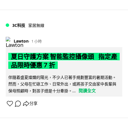
3C科技
家居無線
Lawton
1 小時
夏日守護方案 智能監控攝像頭 指定產
品限時優惠 7 折
伴隨着盛夏燦爛的陽光，不少人已著手規劃豐富的暑期活動。
然而，父母在忙碌工作、日常外出，或將孩子交由家中長輩與
閱讀全文
保母照顧時，對孩子總是十分牽掛。...
分享