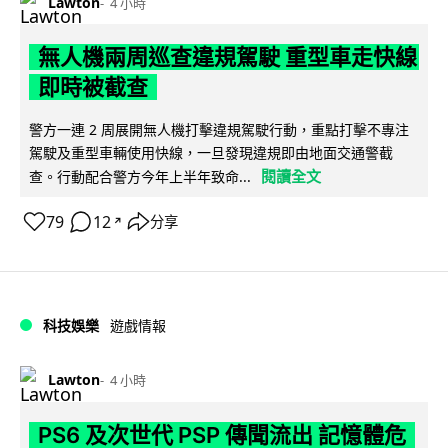
Lawton
4 小時
無人機兩周巡查違規駕駛 重型車走快線
即時被截查
警方一連 2 周展開無人機打擊違規駕駛行動，重點打擊不專注
駕駛及重型車輛使用快線，一旦發現違規即由地面交通警截
閱讀全文
查。行動配合警方今年上半年致命...
79
12
分享
↗
科技娛樂
遊戲情報
Lawton
4 小時
PS6 及次世代 PSP 傳聞流出 記憶體危