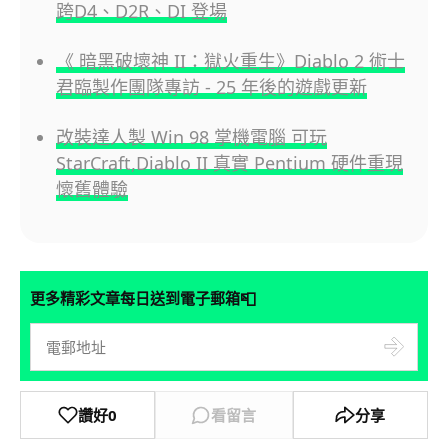
跨D4、D2R、DI 登場
《 暗黑破壞神 II：獄火重生》Diablo 2 術士
君臨製作團隊專訪 - 25 年後的遊戲更新
改裝達人製 Win 98 掌機電腦 可玩
StarCraft,Diablo II 真實 Pentium 硬件重現
懷舊體驗
📮
更多精彩文章每日送到電子郵箱
讚好
0
看留言
分享