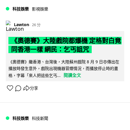
科技娛樂
影視娛樂
Lawton
26 分
《奧德賽》大陸戲院都爆機 定格對白竟
同香港一樣 網民：乞丐詛咒
《奧德賽》繼香港、台灣後，大陸蘇州戲院 8 月 9 日亦傳出在
播放時發生意外，戲院出現機器冒煙情況，而播放停止時的畫
閱讀全文
格，字幕「來人把這些乞丐...
分享
科技娛樂
科技新聞