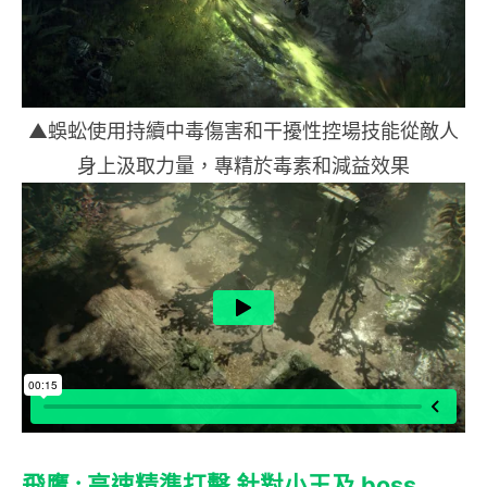
▲蜈蚣使用持續中毒傷害和干擾性控場技能從敵人
身上汲取力量，專精於毒素和減益效果
飛鷹 : 高速精準打擊 針對小王及 boss