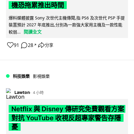
機恐拖累推出時間
爆料媒體披露 Sony 次世代主機傳聞,指 PS6 及次世代 PSP 手提
裝置預計 2027 年底推出,分別為一款強大家用主機及一款性能
閱讀全文
較弱...
91
28
分享
↗
科技娛樂
影視娛樂
Lawton
4 小時
Netflix 與 Disney 傳研究免費觀看方案
對抗 YouTube 收視反超專家警告存隱
憂