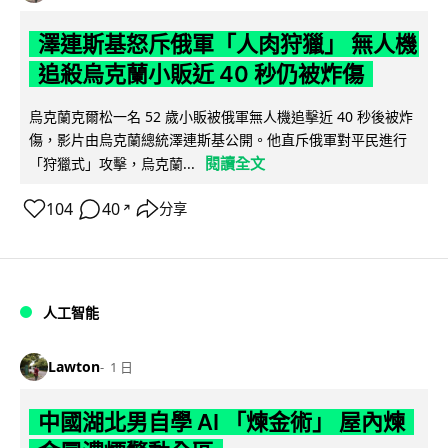
澤連斯基怒斥俄軍「人肉狩獵」 無人機
追殺烏克蘭小販近 40 秒仍被炸傷
烏克蘭克爾松一名 52 歲小販被俄軍無人機追擊近 40 秒後被炸
傷，影片由烏克蘭總統澤連斯基公開。他直斥俄軍對平民進行
閱讀全文
「狩獵式」攻擊，烏克蘭...
104
40
分享
↗
人工智能
Lawton
1 日
中國湖北男自學 AI 「煉金術」 屋內煉