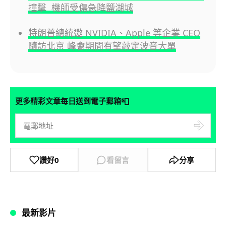
撞擊 機師受傷急降鹽湖城
特朗普總統邀 NVIDIA、Apple 等企業 CEO
隨訪北京 峰會期間有望敲定波音大單
📮
更多精彩文章每日送到電子郵箱
讚好
0
看留言
分享
最新影片