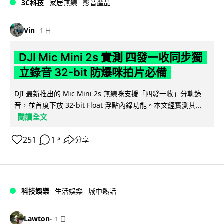
3C科技
家居無線
影音產品
Vin
1 日
DJI Mic Mini 2s 實測 四發一收同步獨
立錄音 32-bit 防爆咪拍片必備
DJI 最新推出的 Mic Mini 2s 無線咪支援「四發一收」分軌錄
音，並首度下放 32-bit Float 浮點內錄功能。本文經實測其...
閱讀全文
251
1
分享
↗
科技娛樂
生活娛樂
城中熱話
Lawton
1 日