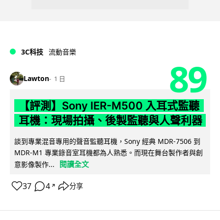
3C科技
流動音樂
89
Lawton
1 日
【評測】Sony IER-M500 入耳式監聽
耳機：現場拍攝、後製監聽與人聲利器
談到專業混音專用的聲音監聽耳機，Sony 經典 MDR-7506 到
MDR-M1 專業錄音室耳機都為人熟悉。而現在舞台製作者與創
閱讀全文
意影像製作...
37
4
分享
↗