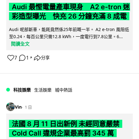
Audi 最慳電量產車現身 A2 e-tron 迷
彩造型曝光 快充 26 分鐘充滿 8 成電
Audi 呢部新車，能耗竟然係25年前嘅一半。 A2 e-tron 風阻低
至0.24，每百公里只需12.8 kWh，一度電行到7.8公里。6...
閱讀全文
7
1
分享
↗
科技娛樂
生活娛樂
城中熱話
Vin
1 日
法國 8 月 11 日出新例 未經同意嚴禁
Cold Call 違規企業最高罰 345 萬