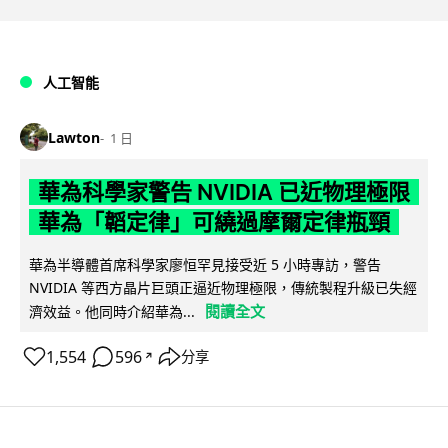
人工智能
Lawton
1 日
華為科學家警告 NVIDIA 已近物理極限
華為「韜定律」可繞過摩爾定律瓶頸
華為半導體首席科學家廖恒罕見接受近 5 小時專訪，警告
NVIDIA 等西方晶片巨頭正逼近物理極限，傳統製程升級已失經
閱讀全文
濟效益。他同時介紹華為...
1,554
596
分享
↗