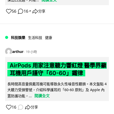
56
16
分享
↗
科技娛樂
生活科技
健康
arthur
19 小時
AirPods 用家注意聽力響紅燈 醫學界籲
耳機用戶謹守「60-60」鐵律
長時間高音量佩戴耳機可能導致永久性噪音性聽損。本文盤點 4
大聽力受損警號，介紹科學護耳的「60-60 原則」及 Apple 內
閱讀全文
置防護功能，...
16
分享