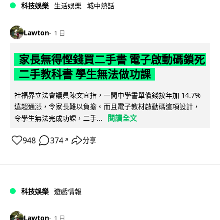
科技娛樂
生活娛樂
城中熱話
Lawton
1 日
家長無得慳錢買二手書 電子啟動碼鎖死
二手教科書 學生無法做功課
社福界立法會議員陳文宜指，一間中學書單價錢按年加 14.7%
遠超通漲，令家長難以負擔。而且電子教材啟動碼這項設計，
閱讀全文
令學生無法完成功課，二手...
948
374
分享
↗
科技娛樂
遊戲情報
Lawton
1 日