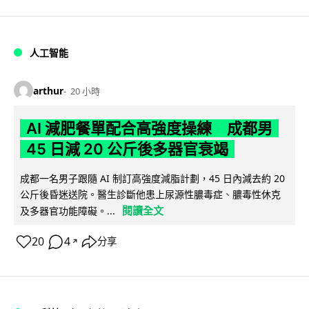
人工智能
arthur
20 小時
AI 減肥餐單配合高強度操練 成都男
45 日減 20 公斤後多器官衰竭
成都一名男子跟隨 AI 制訂高強度減脂計劃，45 日內減去約 20
公斤後昏迷送院。醫生診斷他患上尿源性膿毒症、膿毒性休克
閱讀全文
及多器官功能障礙。...
20
4
分享
↗