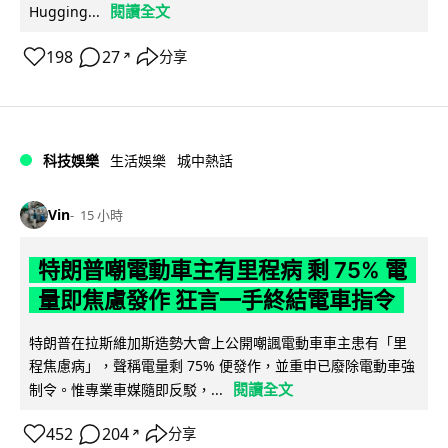
閱讀全文
Hugging...
198
27
分享
↗
科技娛樂
生活娛樂
城中熱話
Vin
15 小時
特朗普嘲電動車主有里程病 剩 75% 電
量即焦慮發作 狂言一手終結電車指令
特朗普在拉斯維加斯造勢大會上公開嘲諷電動車車主患有「里
程焦慮病」，聲稱電量剩 75% 便發作，並重申已廢除電動車強
閱讀全文
制令。惟專業車媒隨即反駁，...
452
204
分享
↗