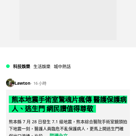
科技娛樂
生活娛樂
城中熱話
Lawton
16 小時
熊本地震手術室驚魂片瘋傳 醫護保護病
人、逃生門 網民讚值得尊敬
熊本縣 7 月 28 日發生 7.1 級地震，熊本綜合醫院手術室鏡頭拍
下地震一刻，醫護人員臨危不亂保護病人，更馬上開逃生門確
閱讀全文
保出口流通。片段...