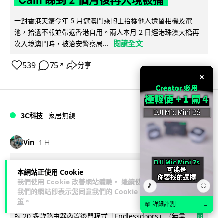
一對香港夫婦今年 5 月遊澳門乘的士拾獲他人遺留相機及電
池，拾遺不報並帶返香港自用。兩人本月 2 日經港珠澳大橋再
閱讀全文
次入境澳門時，被治安警察局...
539
75
分享
↗
×
3C科技
家居無線
Vin
1 日
逾 20 款平價路由器爆後門 每 35 秒自
本網站正使用 Cookie
動連線回中國 全球 10 萬用家私隱堪憂
我們使用 Cookie 改善網站體驗。 繼續使用
🎵
⛶
我們的網站即表示您同意我們的
Cookie 政
策
。
網絡安全公司 VulnCheck 揭發中國智博通電子（Zbtlink）生產
📖 詳細評測
→
閱
的 20 多款路由器內置後門程式「Endlessdoors」（無盡...