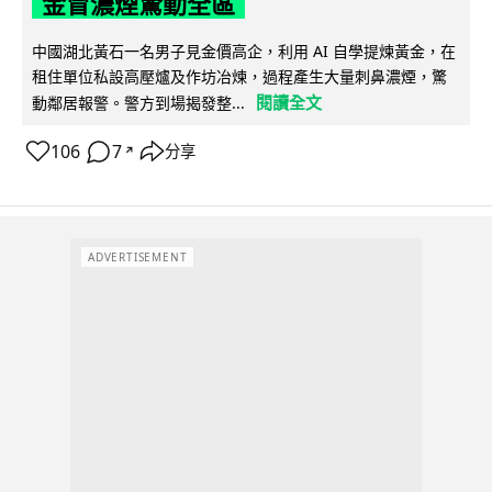
金冒濃煙驚動全區
中國湖北黃石一名男子見金價高企，利用 AI 自學提煉黃金，在
租住單位私設高壓爐及作坊冶煉，過程產生大量刺鼻濃煙，驚
閱讀全文
動鄰居報警。警方到場揭發整...
106
7
分享
↗
ADVERTISEMENT