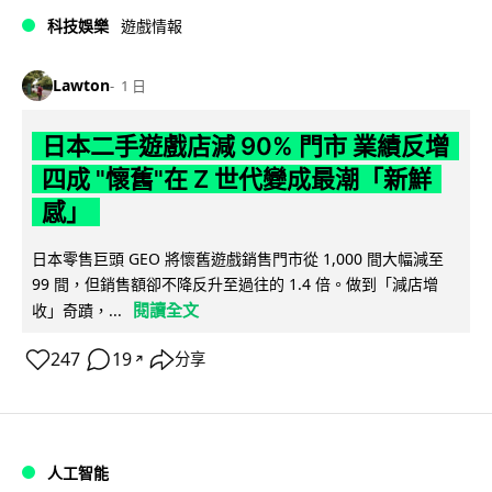
科技娛樂
遊戲情報
Lawton
1 日
日本二手遊戲店減 90% 門市 業績反增
四成 "懷舊"在 Z 世代變成最潮「新鮮
感」
日本零售巨頭 GEO 將懷舊遊戲銷售門市從 1,000 間大幅減至
99 間，但銷售額卻不降反升至過往的 1.4 倍。做到「減店增
閱讀全文
收」奇蹟，...
247
19
分享
↗
人工智能