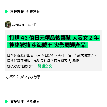
科技娛樂
影視娛樂
Lawton
16 小時
訂購 43 億日元精品後棄單 大阪女 2 年
後終被捕 涉海賊王,火影周邊產品
日本警視廳神田署 8 月 6 日公布，拘捕一名 32 歲大阪女子，
指她涉嫌在出版巨頭集英社旗下官方網店「JUMP
閱讀全文
CHARACTERS ST...
55
8
分享
↗
商業科技
資訊保安