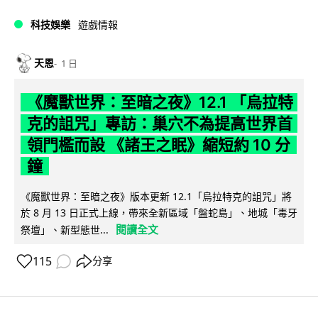
科技娛樂
遊戲情報
天恩
1 日
《魔獸世界：至暗之夜》12.1 「烏拉特
克的詛咒」專訪：巢穴不為提高世界首
領門檻而設 《諸王之眠》縮短約 10 分
鐘
《魔獸世界：至暗之夜》版本更新 12.1「烏拉特克的詛咒」將
於 8 月 13 日正式上線，帶來全新區域「盤蛇島」、地城「毒牙
閱讀全文
祭壇」、新型態世...
115
分享