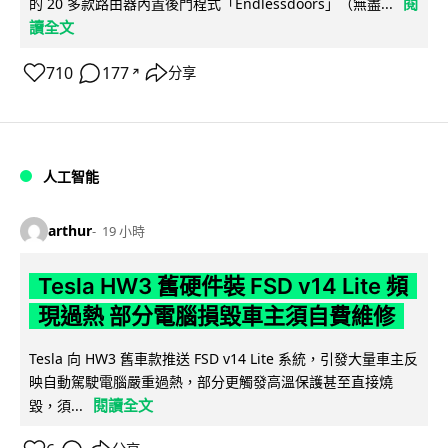
閱
的 20 多款路由器內置後門程式「Endlessdoors」（無盡...
讀全文
710
177
分享
↗
人工智能
arthur
19 小時
Tesla HW3 舊硬件裝 FSD v14 Lite 頻
現過熱 部分電腦損毀車主須自費維修
Tesla 向 HW3 舊車款推送 FSD v14 Lite 系統，引發大量車主反
映自動駕駛電腦嚴重過熱，部分更觸發高溫保護甚至直接燒
閱讀全文
毀，須...