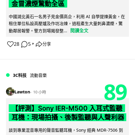
金冒濃煙驚動全區
中國湖北黃石一名男子見金價高企，利用 AI 自學提煉黃金，在
租住單位私設高壓爐及作坊冶煉，過程產生大量刺鼻濃煙，驚
閱讀全文
動鄰居報警。警方到場揭發整...
28
5
分享
↗
3C科技
流動音樂
89
Lawton
10 小時
【評測】Sony IER-M500 入耳式監聽
耳機：現場拍攝、後製監聽與人聲利器
談到專業混音專用的聲音監聽耳機，Sony 經典 MDR-7506 到