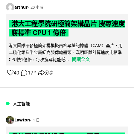
arthur
20 小時
港大工程學院研極簡架構晶片 搜尋速度
勝標準 CPU 1 億倍
港大團隊研發極簡架構模擬內容尋址記憶體（CAM）晶片，用
二硫化鉬及半金屬銻克服傳輸瓶頸，漢明距離計算速度比標準
閱讀全文
CPU快1億倍，每次搜尋耗能低...
40
17
分享
↗
人工智能
Lawton
1 日