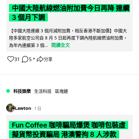
中國大陸航線燃油附加費今日再降 連續
3 個月下調
【中國大陸連續 3 個月減附加費，相反香港不斷加價】中國大
陸多家航空公司自 8 月 5 日起再度下調內陸航線燃油附加費，
閱讀全文
為年內連續第 3 個...
31
5
分享
↗
科技娛樂
生活科技
區塊鏈
Lawton
1 日
Fun Coffee 咖啡騙局爆煲 咖啡包裝虛
擬貨幣投資騙局 港澳警拘 8 人涉款