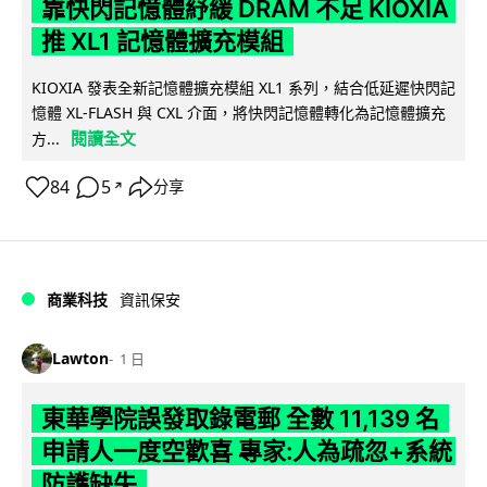
靠快閃記憶體紓緩 DRAM 不足 KIOXIA
推 XL1 記憶體擴充模組
KIOXIA 發表全新記憶體擴充模組 XL1 系列，結合低延遲快閃記
憶體 XL-FLASH 與 CXL 介面，將快閃記憶體轉化為記憶體擴充
閱讀全文
方...
84
5
分享
↗
商業科技
資訊保安
Lawton
1 日
東華學院誤發取錄電郵 全數 11,139 名
申請人一度空歡喜 專家:人為疏忽+系統
防護缺失