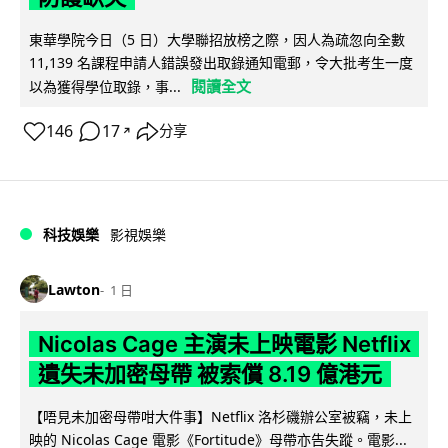
東華學院今日（5 日）大學聯招放榜之際，因人為疏忽向全數
11,139 名課程申請人錯誤發出取錄通知電郵，令大批考生一度
閱讀全文
以為獲得學位取錄，事...
146
17
分享
↗
科技娛樂
影視娛樂
Lawton
1 日
Nicolas Cage 主演未上映電影 Netflix
遺失未加密母帶 被索償 8.19 億港元
【唔見未加密母帶咁大件事】Netflix 洛杉磯辦公室被竊，未上
映的 Nicolas Cage 電影《Fortitude》母帶亦告失蹤。電影...