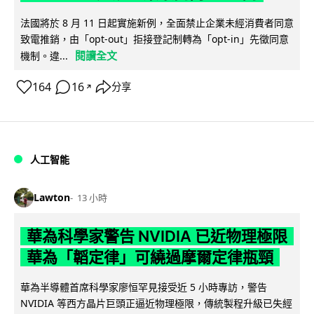
法國將於 8 月 11 日起實施新例，全面禁止企業未經消費者同意
致電推銷，由「opt-out」拒接登記制轉為「opt-in」先徵同意
閱讀全文
機制。違...
164
16
分享
↗
人工智能
Lawton
13 小時
華為科學家警告 NVIDIA 已近物理極限
華為「韜定律」可繞過摩爾定律瓶頸
華為半導體首席科學家廖恒罕見接受近 5 小時專訪，警告
NVIDIA 等西方晶片巨頭正逼近物理極限，傳統製程升級已失經