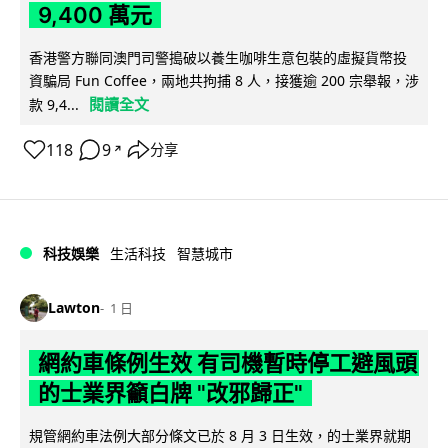
9,400 萬元
香港警方聯同澳門司警搗破以養生咖啡生意包裝的虛擬貨幣投
資騙局 Fun Coffee，兩地共拘捕 8 人，接獲逾 200 宗舉報，涉
閱讀全文
款 9,4...
118
9
分享
↗
科技娛樂
生活科技
智慧城市
Lawton
1 日
網約車條例生效 有司機暫時停工避風頭
的士業界籲白牌 "改邪歸正"
規管網約車法例大部分條文已於 8 月 3 日生效，的士業界就期