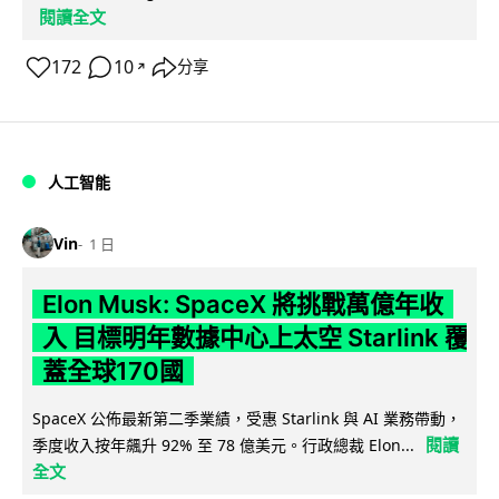
閱讀全文
172
10
分享
↗
人工智能
Vin
1 日
Elon Musk: SpaceX 將挑戰萬億年收
入 目標明年數據中心上太空 Starlink 覆
蓋全球170國
SpaceX 公佈最新第二季業績，受惠 Starlink 與 AI 業務帶動，
閱讀
季度收入按年飆升 92% 至 78 億美元。行政總裁 Elon...
全文