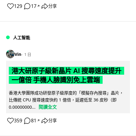
129
17
分享
↗
人工智能
Vin
1 日
港大研原子級新晶片 AI 搜尋速度提升
一億倍 手機人臉識別免上雲端
香港大學團隊成功研發原子級厚度的「模擬存內搜尋」晶片，
比傳統 CPU 搜尋速度快約 1 億倍，延遲低至 36 皮秒（即
閱讀全文
0.00000000...
359
81
分享
↗