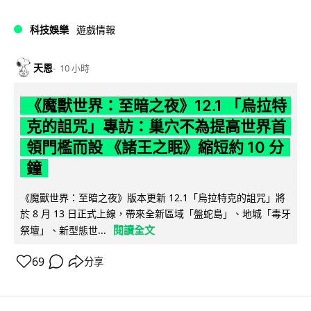
科技娛樂
遊戲情報
天恩
10 小時
《魔獸世界：至暗之夜》12.1 「烏拉特
克的詛咒」專訪：巢穴不為提高世界首
領門檻而設 《諸王之眠》縮短約 10 分
鐘
《魔獸世界：至暗之夜》版本更新 12.1「烏拉特克的詛咒」將
於 8 月 13 日正式上線，帶來全新區域「盤蛇島」、地城「毒牙
閱讀全文
祭壇」、新型態世...
69
分享