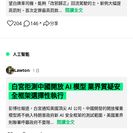
望白牌車司機，能夠「改邪歸正」回流駕駛的士。新例大幅提
閱讀全文
高罰則，首次定罪最高罰款...
204
146
分享
↗
人工智能
Lawton
1 日
白宮拒測中國開放 AI 模型 業界質疑安
全框架選擇性執行
彭博社報道，白宮通知美國頂尖 AI 公司，中國開發的開放權重
模型將不納入特朗普政府新 AI 安全框架的測試範圍。美國業界
閱讀全文
則聯署呼籲政府不要限...