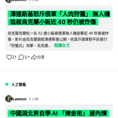
澤連斯基怒斥俄軍「人肉狩獵」 無人機
追殺烏克蘭小販近 40 秒仍被炸傷
烏克蘭克爾松一名 52 歲小販被俄軍無人機追擊近 40 秒後被炸
傷，影片由烏克蘭總統澤連斯基公開。他直斥俄軍對平民進行
閱讀全文
「狩獵式」攻擊，烏克蘭...
21
3
分享
↗
人工智能
Lawton
9 小時
中國湖北男自學 AI 「煉金術」 屋內煉