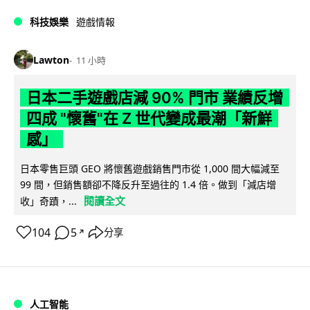
科技娛樂
遊戲情報
Lawton
11 小時
日本二手遊戲店減 90% 門市 業績反增
四成 "懷舊"在 Z 世代變成最潮「新鮮
感」
日本零售巨頭 GEO 將懷舊遊戲銷售門市從 1,000 間大幅減至
99 間，但銷售額卻不降反升至過往的 1.4 倍。做到「減店增
閱讀全文
收」奇蹟，...
104
5
分享
↗
人工智能