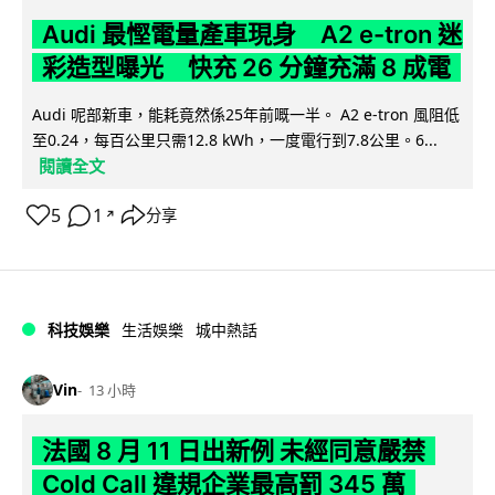
Audi 最慳電量產車現身 A2 e-tron 迷
彩造型曝光 快充 26 分鐘充滿 8 成電
Audi 呢部新車，能耗竟然係25年前嘅一半。 A2 e-tron 風阻低
至0.24，每百公里只需12.8 kWh，一度電行到7.8公里。6...
閱讀全文
5
1
分享
↗
科技娛樂
生活娛樂
城中熱話
Vin
13 小時
法國 8 月 11 日出新例 未經同意嚴禁
Cold Call 違規企業最高罰 345 萬