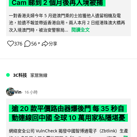
Cam 睇到 2 個月後再入境被捕
一對香港夫婦今年 5 月遊澳門乘的士拾獲他人遺留相機及電
池，拾遺不報並帶返香港自用。兩人本月 2 日經港珠澳大橋再
閱讀全文
次入境澳門時，被治安警察局...
376
56
分享
↗
3C科技
家居無線
Vin
16 小時
逾 20 款平價路由器爆後門 每 35 秒自
動連線回中國 全球 10 萬用家私隱堪憂
網絡安全公司 VulnCheck 揭發中國智博通電子（Zbtlink）生產