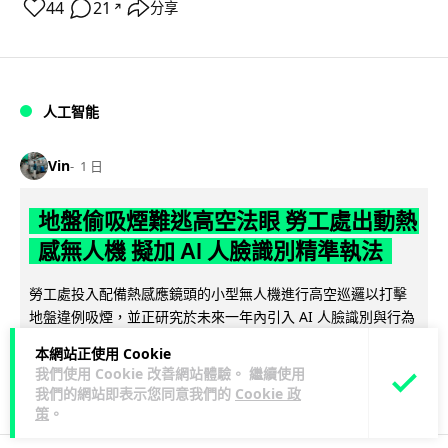
44
21
分享
↗
人工智能
Vin
1 日
地盤偷吸煙難逃高空法眼 勞工處出動熱
感無人機 擬加 AI 人臉識別精準執法
勞工處投入配備熱感應鏡頭的小型無人機進行高空巡邏以打擊
地盤違例吸煙，並正研究於未來一年內引入 AI 人臉識別與行為
閱讀全文
分析功能，結合三大技術進一...
本網站正使用 Cookie
我們使用 Cookie 改善網站體驗。 繼續使用
246
55
分享
↗
我們的網站即表示您同意我們的
Cookie 政
策
。