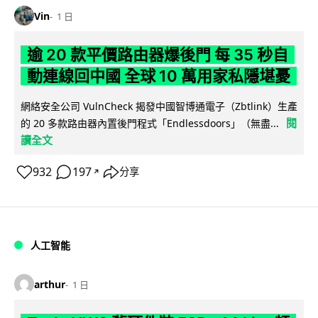
Vin
1 日
逾 20 款平價路由器爆後門 每 35 秒自
動連線回中國 全球 10 萬用家私隱堪憂
網絡安全公司 VulnCheck 揭發中國智博通電子（Zbtlink）生產
閱
的 20 多款路由器內置後門程式「Endlessdoors」（無盡...
讀全文
932
197
分享
↗
人工智能
arthur
1 日