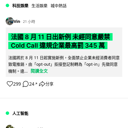
科技娛樂
生活娛樂
城中熱話
Vin
21 小時
法國 8 月 11 日出新例 未經同意嚴禁
Cold Call 違規企業最高罰 345 萬
法國將於 8 月 11 日起實施新例，全面禁止企業未經消費者同意
致電推銷，由「opt-out」拒接登記制轉為「opt-in」先徵同意
閱讀全文
機制。違...
299
24
分享
↗
人工智能