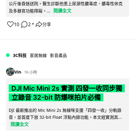
公斤後昏迷送院。醫生診斷他患上尿源性膿毒症、膿毒性休克
閱讀全文
及多器官功能障礙。...
10
2
分享
↗
3C科技
家居無線
影音產品
Vin
16 小時
DJI Mic Mini 2s 實測 四發一收同步獨
立錄音 32-bit 防爆咪拍片必備
DJI 最新推出的 Mic Mini 2s 無線咪支援「四發一收」分軌錄
音，並首度下放 32-bit Float 浮點內錄功能。本文經實測其...
閱讀全文