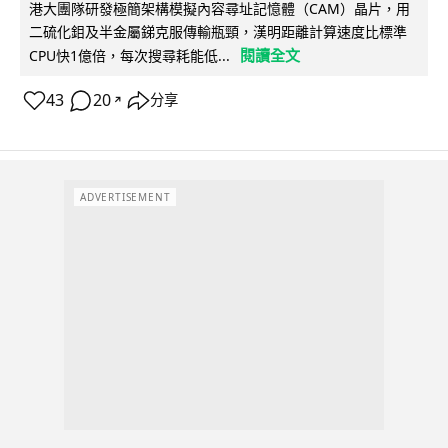
港大團隊研發極簡架構模擬內容尋址記憶體（CAM）晶片，用
二硫化鉬及半金屬銻克服傳輸瓶頸，漢明距離計算速度比標準
閱讀全文
CPU快1億倍，每次搜尋耗能低...
43
20
分享
↗
ADVERTISEMENT