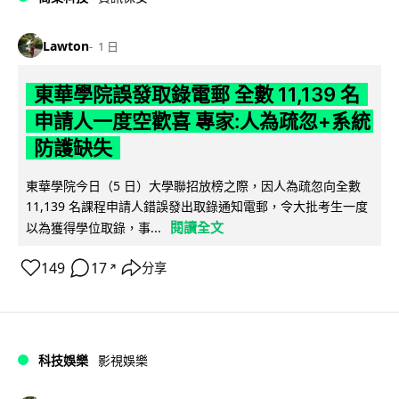
Lawton
1 日
東華學院誤發取錄電郵 全數 11,139 名
申請人一度空歡喜 專家:人為疏忽+系統
防護缺失
東華學院今日（5 日）大學聯招放榜之際，因人為疏忽向全數
11,139 名課程申請人錯誤發出取錄通知電郵，令大批考生一度
閱讀全文
以為獲得學位取錄，事...
149
17
分享
↗
科技娛樂
影視娛樂