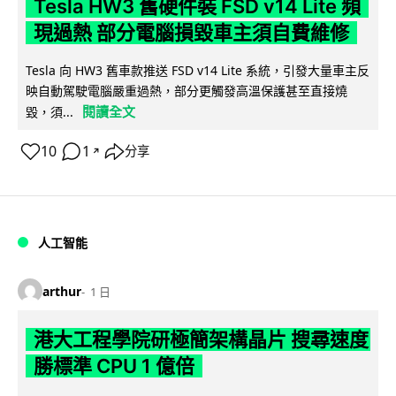
Tesla HW3 舊硬件裝 FSD v14 Lite 頻
現過熱 部分電腦損毀車主須自費維修
Tesla 向 HW3 舊車款推送 FSD v14 Lite 系統，引發大量車主反
映自動駕駛電腦嚴重過熱，部分更觸發高溫保護甚至直接燒
閱讀全文
毀，須...
10
1
分享
↗
人工智能
arthur
1 日
港大工程學院研極簡架構晶片 搜尋速度
勝標準 CPU 1 億倍