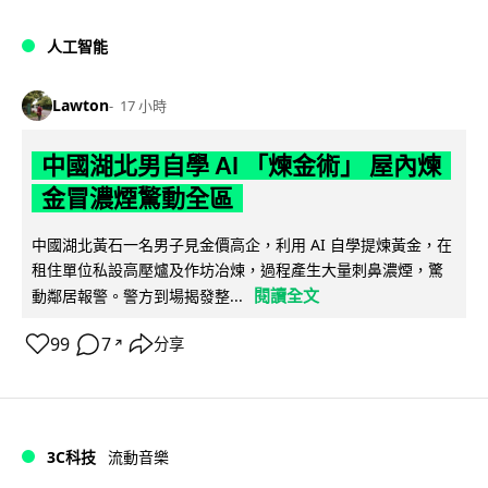
人工智能
Lawton
17 小時
中國湖北男自學 AI 「煉金術」 屋內煉
金冒濃煙驚動全區
中國湖北黃石一名男子見金價高企，利用 AI 自學提煉黃金，在
租住單位私設高壓爐及作坊冶煉，過程產生大量刺鼻濃煙，驚
閱讀全文
動鄰居報警。警方到場揭發整...
99
7
分享
↗
3C科技
流動音樂