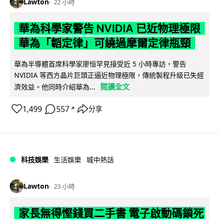
Lawton
22 小時
華為科學家警告 NVIDIA 已近物理極限
華為「韜定律」可繞過摩爾定律瓶頸
華為半導體首席科學家廖恒罕見接受近 5 小時專訪，警告
NVIDIA 等西方晶片巨頭正逼近物理極限，傳統製程升級已失經
閱讀全文
濟效益。他同時介紹華為...
1,499
557
分享
↗
科技娛樂
生活娛樂
城中熱話
Lawton
23 小時
家長無得慳錢買二手書 電子啟動碼鎖死