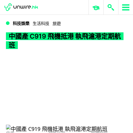
WWDC 2026
GenAI 與雲端科技專區
ERP 與商業 AI
中國產 C919 飛機抵港 執飛滬港定期航班
科技娛樂
生活科技
旅遊
中國產 C919 飛機抵港 執飛滬港定期航
班
作者
發佈日期
閱讀時間