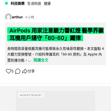
科技娛樂
生活科技
健康
arthur
4 小時
AirPods 用家注意聽力響紅燈 醫學界籲
耳機用戶謹守「60-60」鐵律
長時間高音量佩戴耳機可能導致永久性噪音性聽損。本文盤點 4
大聽力受損警號，介紹科學護耳的「60-60 原則」及 Apple 內
閱讀全文
置防護功能，...
5
分享
ADVERTISEMENT