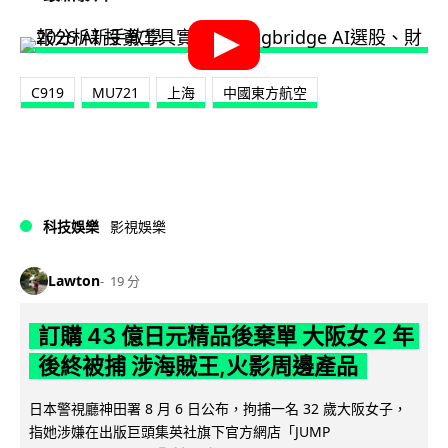
C919
MU721
上海
中國東方航空
科技娛樂
影視娛樂
Lawton
19 分
訂購 43 億日元精品後棄單 大阪女 2 年
後終被捕 涉海賊王,火影周邊產品
日本警視廳神田署 8 月 6 日公布，拘捕一名 32 歲大阪女子，
指她涉嫌在出版巨頭集英社旗下官方網店「JUMP