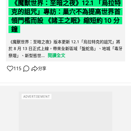
《魔獸世界：至暗之夜》12.1 「烏拉特
克的詛咒」專訪：巢穴不為提高世界首
領門檻而設 《諸王之眠》縮短約 10 分
鐘
《魔獸世界：至暗之夜》版本更新 12.1「烏拉特克的詛咒」將
於 8 月 13 日正式上線，帶來全新區域「盤蛇島」、地城「毒牙
閱讀全文
祭壇」、新型態世...
115
分享
ADVERTISEMENT