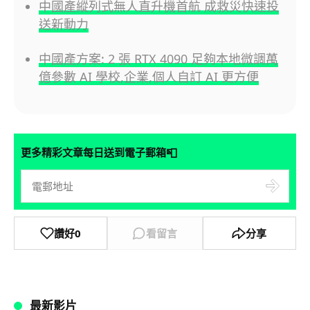
中國產縱列式無人直升機首航 成救災快速投
送新動力
中國產方案: 2 張 RTX 4090 足夠本地微調萬
億參數 AI 學校,企業,個人自訂 AI 更方便
📮
更多精彩文章每日送到電子郵箱
讚好
0
看留言
分享
最新影片