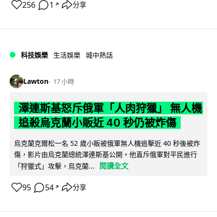
256
1
分享
↗
科技娛樂
生活娛樂
城中熱話
Lawton
17 小時
澤連斯基怒斥俄軍「人肉狩獵」 無人機
追殺烏克蘭小販近 40 秒仍被炸傷
烏克蘭克爾松一名 52 歲小販被俄軍無人機追擊近 40 秒後被炸
傷，影片由烏克蘭總統澤連斯基公開。他直斥俄軍對平民進行
閱讀全文
「狩獵式」攻擊，烏克蘭...
95
54
分享
↗