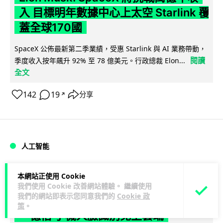
入 目標明年數據中心上太空 Starlink 覆
蓋全球170國
SpaceX 公佈最新第二季業績，受惠 Starlink 與 AI 業務帶動，
閱讀
季度收入按年飆升 92% 至 78 億美元。行政總裁 Elon...
全文
142
19
分享
↗
人工智能
Vin
1 日
本網站正使用 Cookie
我們使用 Cookie 改善網站體驗。 繼續使用
我們的網站即表示您同意我們的
Cookie 政
港大研原子級新晶片 AI 搜尋速度提升
策
。
一億倍 手機人臉識別免上雲端