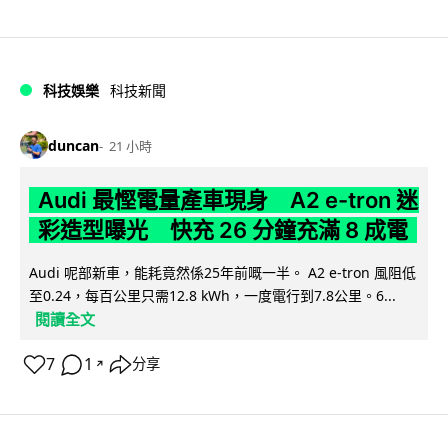
科技娛樂
科技新聞
duncan
21 小時
Audi 最慳電量產車現身 A2 e-tron 迷
彩造型曝光 快充 26 分鐘充滿 8 成電
Audi 呢部新車，能耗竟然係25年前嘅一半。 A2 e-tron 風阻低
至0.24，每百公里只需12.8 kWh，一度電行到7.8公里。6...
閱讀全文
7
1
分享
↗