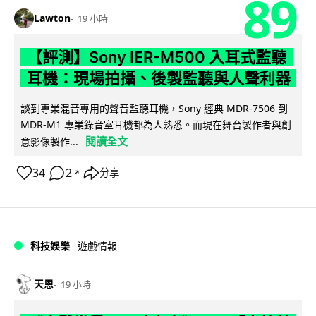
89
Lawton
19 小時
【評測】Sony IER-M500 入耳式監聽
耳機：現場拍攝、後製監聽與人聲利器
談到專業混音專用的聲音監聽耳機，Sony 經典 MDR-7506 到
MDR-M1 專業錄音室耳機都為人熟悉。而現在舞台製作者與創
閱讀全文
意影像製作...
34
2
分享
↗
科技娛樂
遊戲情報
天恩
19 小時