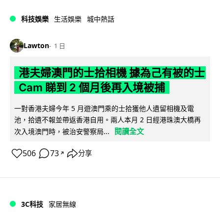
科技娛樂
生活娛樂
城中熱話
Lawton
1 日
港夫婦澳門的士拾相機 據為己有被的士
Cam 睇到 2 個月後再入境被捕
一對香港夫婦今年 5 月遊澳門乘的士拾獲他人遺留相機及電
池，拾遺不報並帶返香港自用。兩人本月 2 日經港珠澳大橋再
閱讀全文
次入境澳門時，被治安警察局...
506
73
分享
↗
3C科技
家居無線