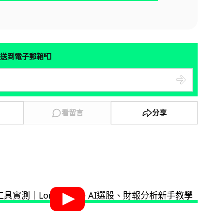
📮
送到電子郵箱
看留言
分享