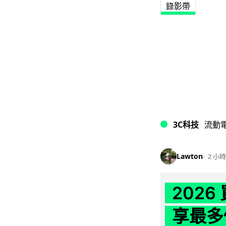
錄影帶
3C科技
流動
Lawton
2 小時
202
享最多