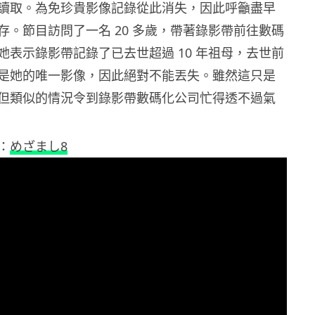
讀取。為免珍貴影像記錄從此消失，因此呼籲盡早
存。節目訪問了一名 20 多歲，帶著錄影帶前往數碼
她表示錄影帶記錄了已去世超過 10 年祖母，去世前
是她的唯一影像，因此絕對不能丟失。雖然這只是
但類似的情況令到錄影帶數碼化公司忙得透不過氣
：
めざまし8