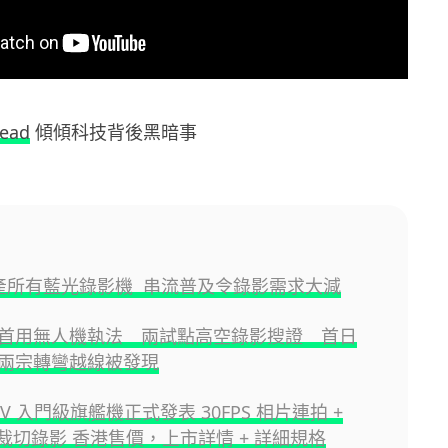
read
傾傾科技背後黑暗事
 停產所有藍光錄影機 串流普及令錄影需求大減
首用無人機執法 兩試點高空錄影搜證 首日
兩宗轉彎越線被發現
A7V 入門級旗艦機正式發表 30FPS 相片連拍 +
無裁切錄影 香港售價，上市詳情 + 詳細規格