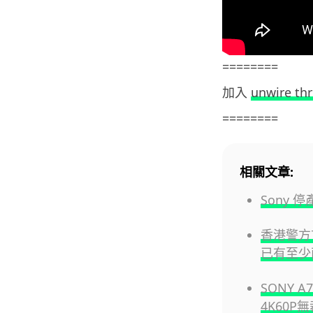
========
加入
unwire th
========
相關文章:
Sony
香港警方
已有至少
SONY 
4K60P