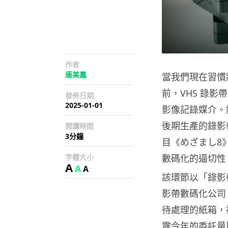
作者
唐美鳳
當我們現在習慣
前，VHS 錄
發佈日期
2025-01-01
影像記錄媒介。錄
後期生產的錄影
閱讀時間
3分鐘
目《めざまし8
字體大小
數碼化的逼切性
A
A
A
該環節以「錄影帶
影帶數碼化公司
待處理的紙箱，
露今年的委託量