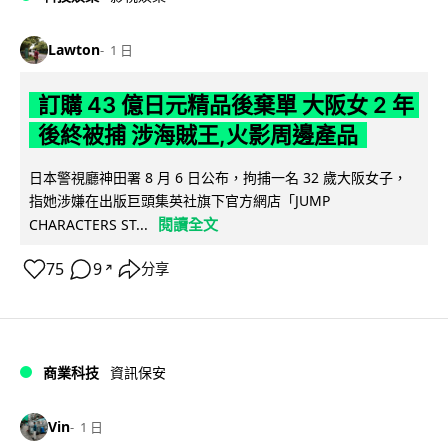
Lawton
1 日
訂購 43 億日元精品後棄單 大阪女 2 年
後終被捕 涉海賊王,火影周邊產品
日本警視廳神田署 8 月 6 日公布，拘捕一名 32 歲大阪女子，
指她涉嫌在出版巨頭集英社旗下官方網店「JUMP
閱讀全文
CHARACTERS ST...
75
9
分享
↗
商業科技
資訊保安
Vin
1 日