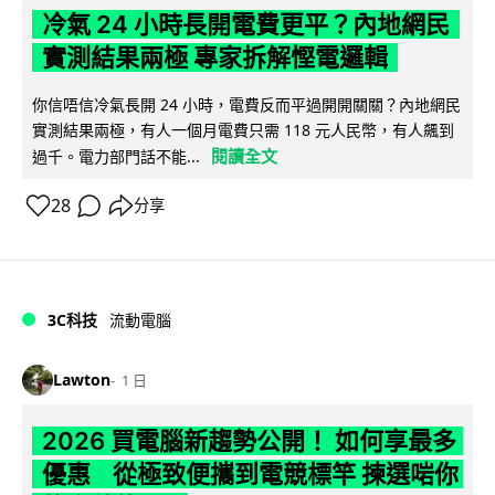
冷氣 24 小時長開電費更平？內地網民
實測結果兩極 專家拆解慳電邏輯
你信唔信冷氣長開 24 小時，電費反而平過開開關關？內地網民
實測結果兩極，有人一個月電費只需 118 元人民幣，有人飆到
閱讀全文
過千。電力部門話不能...
28
分享
3C科技
流動電腦
Lawton
1 日
2026 買電腦新趨勢公開！ 如何享最多
優惠 從極致便攜到電競標竿 揀選啱你