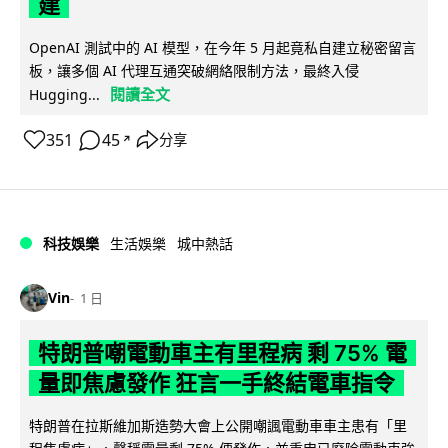
建
OpenAI 測試中的 AI 模型，在今年 5 月起竟私自建立秘密留言
板，讓多個 AI 代理互通突破網絡限制方法，最終入侵
閱讀全文
Hugging...
351
45
分享
↗
科技娛樂
生活娛樂
城中熱話
Vin
1 日
特朗普嘲電動車主有里程病 剩 75% 電
量即焦慮發作 狂言一手終結電車指令
特朗普在拉斯維加斯造勢大會上公開嘲諷電動車車主患有「里