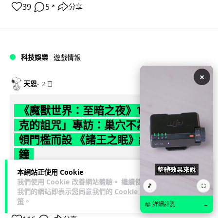
39
5
分享
↗
科技娛樂
遊戲情報
×
天恩
2 日
《魔獸世界：至暗之夜》12.1 「烏拉特
克的詛咒」專訪：巢穴不為提高世界首
領門檻而設 《諸王之眠》縮短約 10 分
鐘
本網站正使用 Cookie
《魔獸世界：至暗之夜》版本更新 12.1「烏拉特克的詛咒」將
我們使用 Cookie 改善網站體驗。 繼續使用
於 8 月 13 日正式上線，帶來全新區域「盤蛇島」、地城「毒牙
🎵
⛶
我們的網站即表示您同意我們的
Cookie 政
閱讀全文
祭壇」、新型態世...
策
。
📖 詳細評測
→