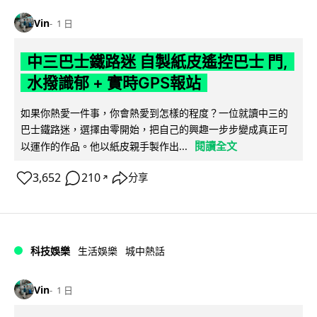
Vin
1 日
中三巴士鐵路迷 自製紙皮遙控巴士 門,
水撥識郁 + 實時GPS報站
如果你熱愛一件事，你會熱愛到怎樣的程度？一位就讀中三的
巴士鐵路迷，選擇由零開始，把自己的興趣一步步變成真正可
閱讀全文
以運作的作品。他以紙皮親手製作出...
3,652
210
分享
↗
科技娛樂
生活娛樂
城中熱話
Vin
1 日