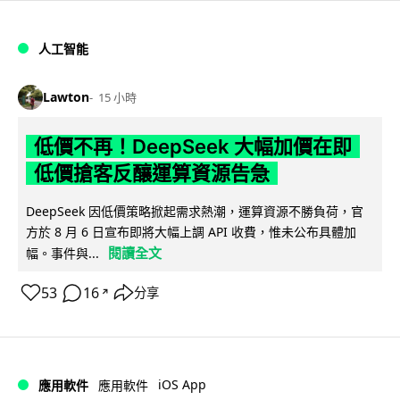
人工智能
Lawton
15 小時
低價不再！DeepSeek 大幅加價在即
低價搶客反釀運算資源告急
DeepSeek 因低價策略掀起需求熱潮，運算資源不勝負荷，官
方於 8 月 6 日宣布即將大幅上調 API 收費，惟未公布具體加
閱讀全文
幅。事件與...
53
16
分享
↗
iOS App
應用軟件
應用軟件