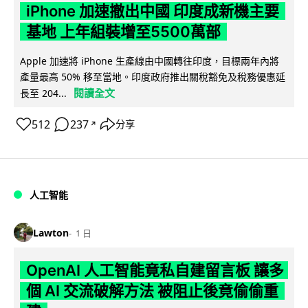
iPhone 加速撤出中國 印度成新機主要
基地 上年組裝增至5500萬部
Apple 加速將 iPhone 生產線由中國轉往印度，目標兩年內將
產量最高 50% 移至當地。印度政府推出關稅豁免及稅務優惠延
閱讀全文
長至 204...
512
237
分享
↗
人工智能
Lawton
1 日
OpenAI 人工智能竟私自建留言板 讓多
個 AI 交流破解方法 被阻止後竟偷偷重