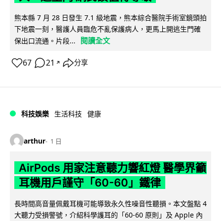
熊本縣 7 月 28 日發生 7.1 級地震，熊本綜合醫院手術室鏡頭拍
下地震一刻，醫護人員臨危不亂保護病人，更馬上開逃生門確
閱讀全文
保出口流通。片段...
67
21
分享
↗
科技娛樂
生活科技
健康
arthur
1 日
AirPods 用家注意聽力響紅燈 醫學界籲
耳機用戶謹守「60-60」鐵律
長時間高音量佩戴耳機可能導致永久性噪音性聽損。本文盤點 4
大聽力受損警號，介紹科學護耳的「60-60 原則」及 Apple 內