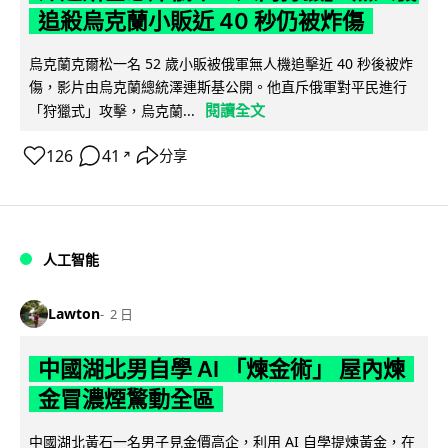
追殺烏克蘭小販近 40 秒仍被炸傷
烏克蘭克爾松一名 52 歲小販被俄軍無人機追擊近 40 秒後被炸
傷，影片由烏克蘭總統澤連斯基公開。他直斥俄軍對平民進行
閱讀全文
「狩獵式」攻擊，烏克蘭...
126
41
分享
↗
人工智能
Lawton
2 日
中國湖北男自學 AI 「煉金術」 屋內煉
金冒濃煙驚動全區
中國湖北黃石一名男子見金價高企，利用 AI 自學提煉黃金，在