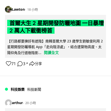
Lawton
18 小時
首爾大生 2 星期開發防曬地圖 一日暴增
2 萬人下載衝榜首
【行路都要揀好有遮陰】南韓首爾大學 23 歲學生劉敏俊利用 2
星期開發防曬導航 App「走向陰涼處」，結合建築物高度、太
閱讀全文
陽仰角及行道樹陰影...
71
3
分享
↗
科技娛樂
科技新聞
arthur
20 小時