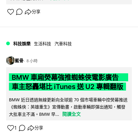
分享
科技娛樂
生活科技
汽車科技
藍骨
8 小時
BMW 車廂熒幕強推蜘蛛俠電影廣告
車主怒轟堪比 iTunes 送 U2 專輯翻版
BMW 近日透過無線更新向全球逾 70 個市場車輛中控熒幕推送
《蜘蛛俠：英雄重生》宣傳動畫，啟動車輛即彈出通知，觸發
閱讀全文
大批車主不滿。BMW 早...
1
分享