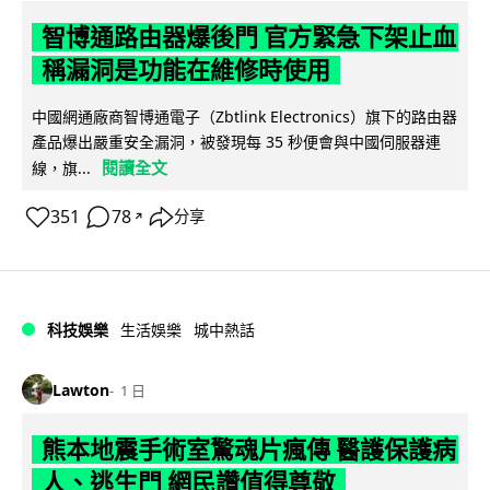
智博通路由器爆後門 官方緊急下架止血
稱漏洞是功能在維修時使用
中國網通廠商智博通電子（Zbtlink Electronics）旗下的路由器
產品爆出嚴重安全漏洞，被發現每 35 秒便會與中國伺服器連
閱讀全文
線，旗...
351
78
分享
↗
科技娛樂
生活娛樂
城中熱話
Lawton
1 日
熊本地震手術室驚魂片瘋傳 醫護保護病
人、逃生門 網民讚值得尊敬