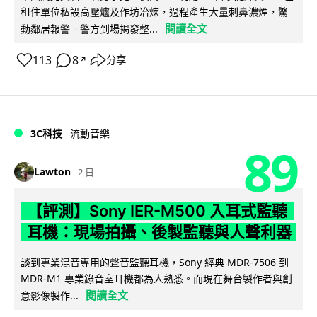
租住單位私設高壓爐及作坊冶煉，過程產生大量刺鼻濃煙，驚
閱讀全文
動鄰居報警。警方到場揭發整...
113
8
分享
↗
3C科技
流動音樂
89
Lawton
2 日
【評測】Sony IER-M500 入耳式監聽
耳機：現場拍攝、後製監聽與人聲利器
談到專業混音專用的聲音監聽耳機，Sony 經典 MDR-7506 到
MDR-M1 專業錄音室耳機都為人熟悉。而現在舞台製作者與創
閱讀全文
意影像製作...