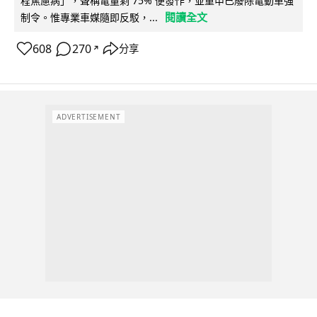
程焦慮病」，聲稱電量剩 75% 便發作，並重申已廢除電動車強
閱讀全文
制令。惟專業車媒隨即反駁，...
608
270
分享
↗
ADVERTISEMENT