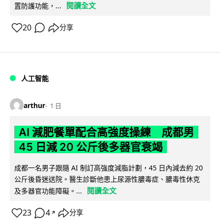
閱讀全文
置防護功能，...
20
分享
人工智能
arthur
1 日
AI 減肥餐單配合高強度操練 成都男
45 日減 20 公斤後多器官衰竭
成都一名男子跟隨 AI 制訂高強度減脂計劃，45 日內減去約 20
公斤後昏迷送院。醫生診斷他患上尿源性膿毒症、膿毒性休克
閱讀全文
及多器官功能障礙。...
23
4
分享
↗