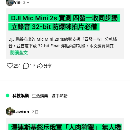
Vin
2 日
DJI Mic Mini 2s 實測 四發一收同步獨
立錄音 32-bit 防爆咪拍片必備
DJI 最新推出的 Mic Mini 2s 無線咪支援「四發一收」分軌錄
音，並首度下放 32-bit Float 浮點內錄功能。本文經實測其...
閱讀全文
251
1
分享
↗
科技娛樂
生活娛樂
城中熱話
Lawton
2 日
澤連斯基怒斥俄軍「人肉狩獵」 無人機