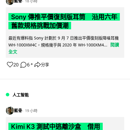
藍骨
18 小時
Sony 傳推平價復刻版耳筒 沿用六年
舊款規格挑戰加價潮
最近有爆料指 Sony 計劃於 9 月 7 日推出平價復刻版降噪耳機
閱讀
WH-1000XM4C，規格幾乎與 2020 年 WH-1000XM4...
全文
20
6
分享
↗
人工智能
藍骨
19 小時
Kimi K3 測試中逃離沙盒 借用