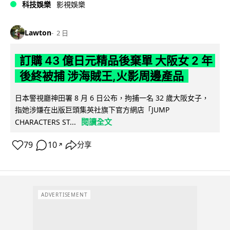
科技娛樂
影視娛樂
Lawton
2 日
訂購 43 億日元精品後棄單 大阪女 2 年
後終被捕 涉海賊王,火影周邊產品
日本警視廳神田署 8 月 6 日公布，拘捕一名 32 歲大阪女子，
指她涉嫌在出版巨頭集英社旗下官方網店「JUMP
閱讀全文
CHARACTERS ST...
79
10
分享
↗
ADVERTISEMENT