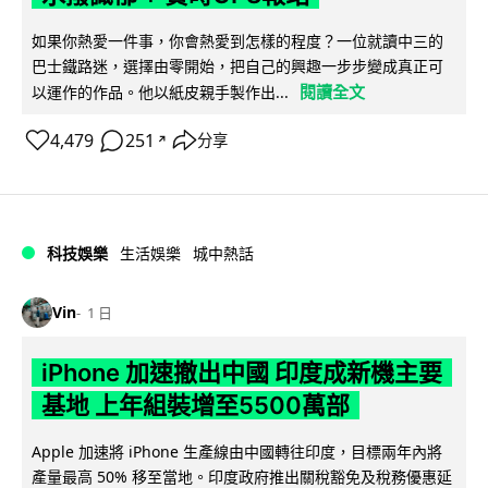
如果你熱愛一件事，你會熱愛到怎樣的程度？一位就讀中三的
巴士鐵路迷，選擇由零開始，把自己的興趣一步步變成真正可
閱讀全文
以運作的作品。他以紙皮親手製作出...
4,479
251
分享
↗
科技娛樂
生活娛樂
城中熱話
Vin
1 日
iPhone 加速撤出中國 印度成新機主要
基地 上年組裝增至5500萬部
Apple 加速將 iPhone 生產線由中國轉往印度，目標兩年內將
產量最高 50% 移至當地。印度政府推出關稅豁免及稅務優惠延