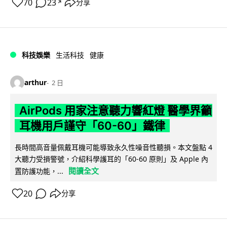
70
23
分享
↗
科技娛樂
生活科技
健康
arthur
2 日
AirPods 用家注意聽力響紅燈 醫學界籲
耳機用戶謹守「60-60」鐵律
長時間高音量佩戴耳機可能導致永久性噪音性聽損。本文盤點 4
大聽力受損警號，介紹科學護耳的「60-60 原則」及 Apple 內
閱讀全文
置防護功能，...
20
分享