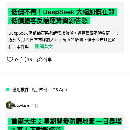
低價不再！DeepSeek 大幅加價在即
低價搶客反釀運算資源告急
DeepSeek 因低價策略掀起需求熱潮，運算資源不勝負荷，官
方於 8 月 6 日宣布即將大幅上調 API 收費，惟未公布具體加
閱讀全文
幅。事件與...
69
19
分享
↗
iOS App
應用軟件
應用軟件
Lawton
1 日
首爾大生 2 星期開發防曬地圖 一日暴增