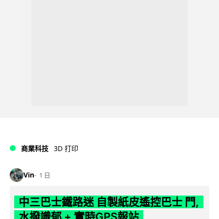
商業科技
3D 打印
Vin
1 日
中三巴士鐵路迷 自製紙皮遙控巴士 門,
水撥識郁 + 實時GPS報站