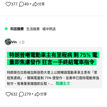
377
49
分享
↗
科技娛樂
生活娛樂
城中熱話
Vin
2 日
特朗普嘲電動車主有里程病 剩 75% 電
量即焦慮發作 狂言一手終結電車指令
特朗普在拉斯維加斯造勢大會上公開嘲諷電動車車主患有「里
程焦慮病」，聲稱電量剩 75% 便發作，並重申已廢除電動車強
閱讀全文
制令。惟專業車媒隨即反駁，...
632
279
分享
↗