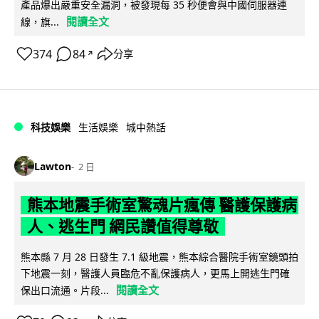
產品爆出嚴重安全漏洞，被發現每 35 秒便會與中國伺服器連
閱讀全文
線，旗...
374
84
分享
↗
科技娛樂
生活娛樂
城中熱話
Lawton
2 日
熊本地震手術室驚魂片瘋傳 醫護保護病
人、逃生門 網民讚值得尊敬
熊本縣 7 月 28 日發生 7.1 級地震，熊本綜合醫院手術室鏡頭拍
下地震一刻，醫護人員臨危不亂保護病人，更馬上開逃生門確
閱讀全文
保出口流通。片段...