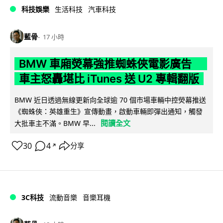
科技娛樂
生活科技
汽車科技
藍骨
17 小時
BMW 車廂熒幕強推蜘蛛俠電影廣告
車主怒轟堪比 iTunes 送 U2 專輯翻版
BMW 近日透過無線更新向全球逾 70 個市場車輛中控熒幕推送
《蜘蛛俠：英雄重生》宣傳動畫，啟動車輛即彈出通知，觸發
閱讀全文
大批車主不滿。BMW 早...
30
4
分享
↗
3C科技
流動音樂
音樂耳機