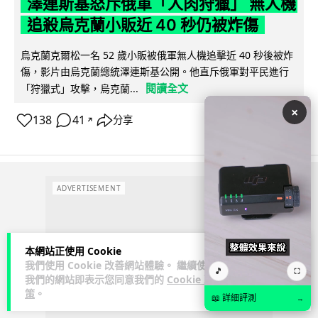
澤連斯基怒斥俄軍「人肉狩獵」 無人機
追殺烏克蘭小販近 40 秒仍被炸傷
烏克蘭克爾松一名 52 歲小販被俄軍無人機追擊近 40 秒後被炸
傷，影片由烏克蘭總統澤連斯基公開。他直斥俄軍對平民進行
閱讀全文
「狩獵式」攻擊，烏克蘭...
×
138
41
分享
↗
ADVERTISEMENT
本網站正使用 Cookie
我們使用 Cookie 改善網站體驗。 繼續使用
🎵
⛶
我們的網站即表示您同意我們的
Cookie 政
策
。
📖 詳細評測
→