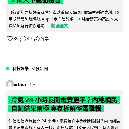
2 萬人下載衝榜首
【行路都要揀好有遮陰】南韓首爾大學 23 歲學生劉敏俊利用 2
星期開發防曬導航 App「走向陰涼處」，結合建築物高度、太
閱讀全文
陽仰角及行道樹陰影...
89
4
分享
↗
科技娛樂
科技新聞
arthur
1 日
冷氣 24 小時長開電費更平？內地網民
自測結果兩極 專家拆解慳電邏輯
你信唔信冷氣長開 24 小時，電費反而平過開開關關？內地網民
實測結果兩極，有人一個月電費只需 118 元人民幣，有人飆到