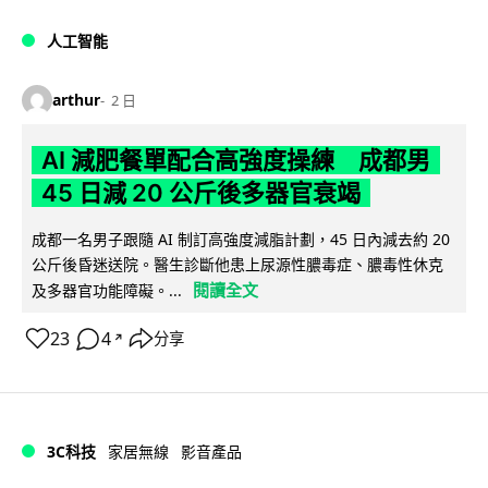
人工智能
arthur
2 日
AI 減肥餐單配合高強度操練 成都男
45 日減 20 公斤後多器官衰竭
成都一名男子跟隨 AI 制訂高強度減脂計劃，45 日內減去約 20
公斤後昏迷送院。醫生診斷他患上尿源性膿毒症、膿毒性休克
閱讀全文
及多器官功能障礙。...
23
4
分享
↗
3C科技
家居無線
影音產品