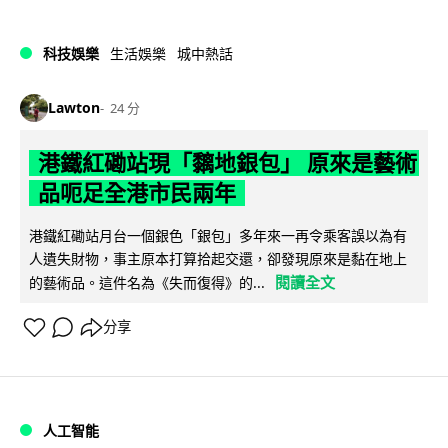
科技娛樂
生活娛樂
城中熱話
Lawton
24 分
港鐵紅磡站現「黐地銀包」 原來是藝術
品呃足全港市民兩年
港鐵紅磡站月台一個銀色「銀包」多年來一再令乘客誤以為有
人遺失財物，事主原本打算拾起交還，卻發現原來是黏在地上
閱讀全文
的藝術品。這件名為《失而復得》的...
分享
人工智能