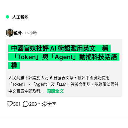
人工智能
藍骨
16 小時
中國官媒批評 AI 術語濫用英文 稱
「Token」與「Agent」動搖科技話語
權
人民網旗下評論於 8 月 6 日發表文章，批評中國廣泛使用
「Token」、「Agent」及「LLM」等英文術語，認為做法侵蝕
閱讀全文
中文表意空間及科...
501
203
分享
↗