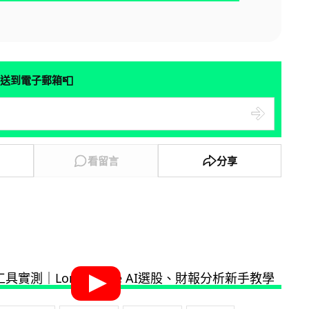
📮
送到電子郵箱
看留言
分享