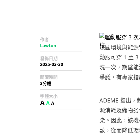
作者
Lawton
法國環境與能源
動服可穿 1 至 
發佈日期
2025-03-30
洗一次，期望能
爭議，有專家指
閱讀時間
3分鐘
字體大小
ADEME 指
A
A
A
源消耗及織物劣
染。因此，該機構
數，從而降低環