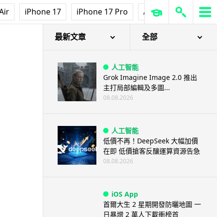
Air
iPhone 17
iPhone 17 Pro
AirPods Pro 3
Ap
最新文章
全部
人工智能
Grok Imagine Image 2.0 推出
主打局部編輯及多圖...
08.08.2026
人工智能
低價不再！DeepSeek 大幅加價
在即 低價搶客反釀運算資源告急
08.08.2026
iOS App
首爾大生 2 星期開發防曬地圖 一
日暴增 2 萬人下載衝榜首