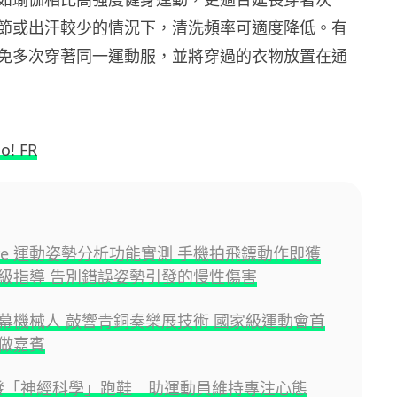
節或出汗較少的情況下，清洗頻率可適度降低。有
免多次穿著同一運動服，並將穿過的衣物放置在通
o! FR
Care 運動姿勢分析功能實測 手機拍飛鏢動作即獲
級指導 告別錯誤姿勢引發的慢性傷害
幕機械人 敲響青銅奏樂展技術 國家級運動會首
做嘉賓
 開發「神經科學」跑鞋 助運動員維持專注心態