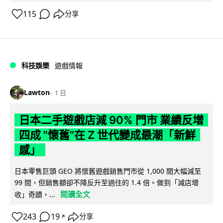
115
分享
科技娛樂
遊戲情報
Lawton
1 日
日本二手遊戲店減 90% 門市 業績反增
四成 "懷舊"在 Z 世代變成最潮「新鮮
感」
日本零售巨頭 GEO 將懷舊遊戲銷售門市從 1,000 間大幅減至
99 間，但銷售額卻不降反升至過往的 1.4 倍。做到「減店增
閱讀全文
收」奇蹟，...
243
19
分享
↗