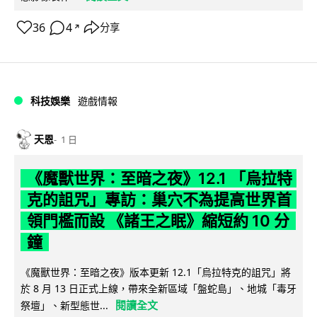
36
4
分享
↗
科技娛樂
遊戲情報
天恩
1 日
《魔獸世界：至暗之夜》12.1 「烏拉特
克的詛咒」專訪：巢穴不為提高世界首
領門檻而設 《諸王之眠》縮短約 10 分
鐘
《魔獸世界：至暗之夜》版本更新 12.1「烏拉特克的詛咒」將
於 8 月 13 日正式上線，帶來全新區域「盤蛇島」、地城「毒牙
閱讀全文
祭壇」、新型態世...