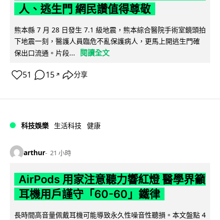
人、逃生門 網民讚值得尊敬
熊本縣 7 月 28 日發生 7.1 級地震，熊本綜合醫院手術室鏡頭拍
下地震一刻，醫護人員臨危不亂保護病人，更馬上開逃生門確
閱讀全文
保出口流通。片段...
51
15
分享
↗
科技娛樂
生活科技
健康
arthur
21 小時
AirPods 用家注意聽力響紅燈 醫學界籲
耳機用戶謹守「60-60」鐵律
長時間高音量佩戴耳機可能導致永久性噪音性聽損。本文盤點 4