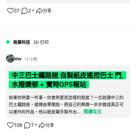
37
2
分享
↗
商業科技
3D 打印
Vin
12 小時
中三巴士鐵路迷 自製紙皮遙控巴士 門,
水撥識郁 + 實時GPS報站
如果你熱愛一件事，你會熱愛到怎樣的程度？一位就讀中三的
巴士鐵路迷，選擇由零開始，把自己的興趣一步步變成真正可
閱讀全文
以運作的作品。他以紙皮親手製作出...
108
7
分享
↗