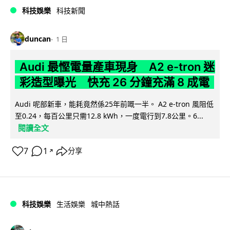
科技娛樂
科技新聞
duncan
1 日
Audi 最慳電量產車現身 A2 e-tron 迷
彩造型曝光 快充 26 分鐘充滿 8 成電
Audi 呢部新車，能耗竟然係25年前嘅一半。 A2 e-tron 風阻低
至0.24，每百公里只需12.8 kWh，一度電行到7.8公里。6...
閱讀全文
7
1
分享
↗
科技娛樂
生活娛樂
城中熱話