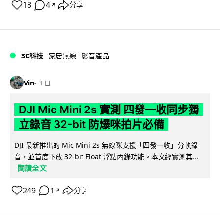
18
4
分享
↗
3C科技
家居無線
影音產品
Vin
1 日
DJI Mic Mini 2s 實測 四發一收同步獨
立錄音 32-bit 防爆咪拍片必備
DJI 最新推出的 Mic Mini 2s 無線咪支援「四發一收」分軌錄
音，並首度下放 32-bit Float 浮點內錄功能。本文經實測其...
閱讀全文
249
1
分享
↗