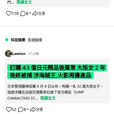
閱讀全文
門...
118
8
分享
↗
科技娛樂
影視娛樂
Lawton
17 小時
訂購 43 億日元精品後棄單 大阪女 2 年
後終被捕 涉海賊王,火影周邊產品
日本警視廳神田署 8 月 6 日公布，拘捕一名 32 歲大阪女子，
指她涉嫌在出版巨頭集英社旗下官方網店「JUMP
閱讀全文
CHARACTERS ST...
52
8
分享
↗