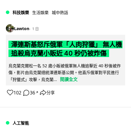
科技娛樂
生活娛樂
城中熱話
Lawton
1 日
澤連斯基怒斥俄軍「人肉狩獵」 無人機
追殺烏克蘭小販近 40 秒仍被炸傷
烏克蘭克爾松一名 52 歲小販被俄軍無人機追擊近 40 秒後被炸
傷，影片由烏克蘭總統澤連斯基公開。他直斥俄軍對平民進行
閱讀全文
「狩獵式」攻擊，烏克蘭...
102
36
分享
↗
人工智能