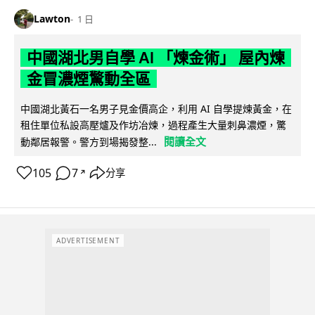
Lawton
1 日
中國湖北男自學 AI 「煉金術」 屋內煉
金冒濃煙驚動全區
中國湖北黃石一名男子見金價高企，利用 AI 自學提煉黃金，在
租住單位私設高壓爐及作坊冶煉，過程產生大量刺鼻濃煙，驚
閱讀全文
動鄰居報警。警方到場揭發整...
105
7
分享
↗
ADVERTISEMENT