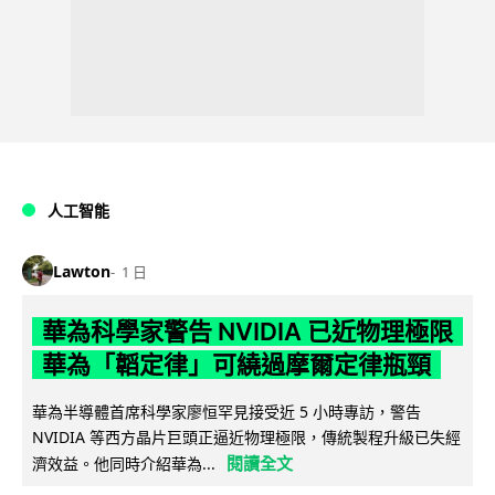
人工智能
Lawton
1 日
華為科學家警告 NVIDIA 已近物理極限
華為「韜定律」可繞過摩爾定律瓶頸
華為半導體首席科學家廖恒罕見接受近 5 小時專訪，警告
NVIDIA 等西方晶片巨頭正逼近物理極限，傳統製程升級已失經
閱讀全文
濟效益。他同時介紹華為...