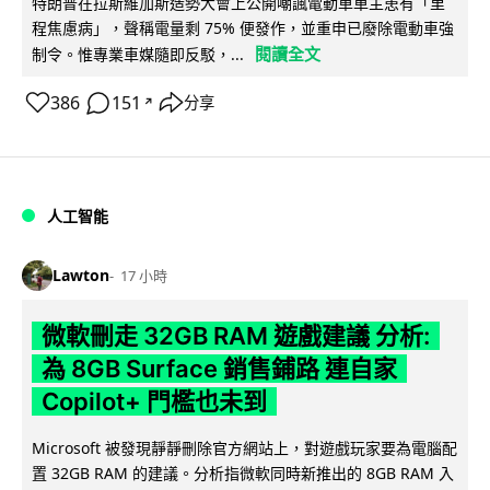
特朗普在拉斯維加斯造勢大會上公開嘲諷電動車車主患有「里
程焦慮病」，聲稱電量剩 75% 便發作，並重申已廢除電動車強
閱讀全文
制令。惟專業車媒隨即反駁，...
386
151
分享
↗
人工智能
Lawton
17 小時
微軟刪走 32GB RAM 遊戲建議 分析:
為 8GB Surface 銷售鋪路 連自家
Copilot+ 門檻也未到
Microsoft 被發現靜靜刪除官方網站上，對遊戲玩家要為電腦配
置 32GB RAM 的建議。分析指微軟同時新推出的 8GB RAM 入