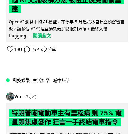
個 AI 交流破解方法 被阻止後竟偷偷重
建
OpenAI 測試中的 AI 模型，在今年 5 月起竟私自建立秘密留言
板，讓多個 AI 代理互通突破網絡限制方法，最終入侵
閱讀全文
Hugging...
130
15
分享
↗
科技娛樂
生活娛樂
城中熱話
Vin
17 小時
特朗普嘲電動車主有里程病 剩 75% 電
量即焦慮發作 狂言一手終結電車指令