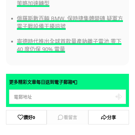
策略加速轉型
俄羅斯數百輛 BMW, 保時捷集體變磚 疑軍方
電子戰設備干擾訊號
寧德時代推出全球首款量產鈉離子電池 零下
40 度仍保 90% 電量
📮
更多精彩文章每日送到電子郵箱
讚好
0
看留言
分享