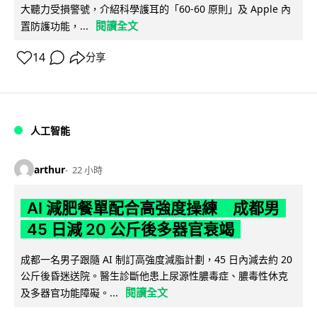
大聽力受損警號，介紹科學護耳的「60-60 原則」及 Apple 內
閱讀全文
置防護功能，...
14
分享
人工智能
arthur
22 小時
AI 減肥餐單配合高強度操練 成都男
45 日減 20 公斤後多器官衰竭
成都一名男子跟隨 AI 制訂高強度減脂計劃，45 日內減去約 20
公斤後昏迷送院。醫生診斷他患上尿源性膿毒症、膿毒性休克
閱讀全文
及多器官功能障礙。...