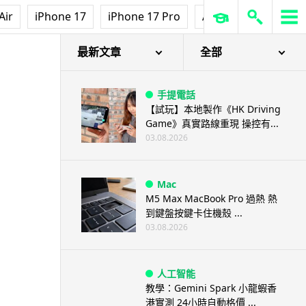
Air
iPhone 17
iPhone 17 Pro
AirPods Pro 3
Ap
最新文章
全部
手提電話
【試玩】本地製作《HK Driving
Game》真實路線重現 操控有...
03.08.2026
Mac
M5 Max MacBook Pro 過熱 熱
到鍵盤按鍵卡住機殼 ...
03.08.2026
人工智能
教學：Gemini Spark 小龍蝦香
港實測 24小時自動格價 ...