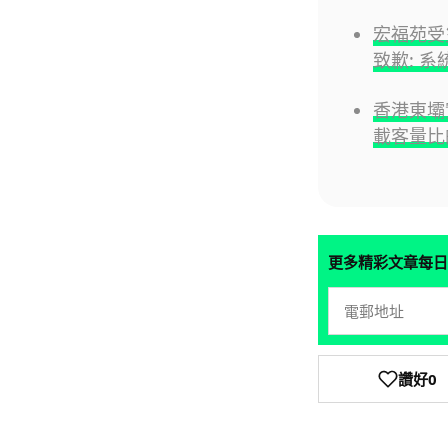
宏福苑受
致歉: 
香港東
載客量比
更多精彩文章每日
讚好
0