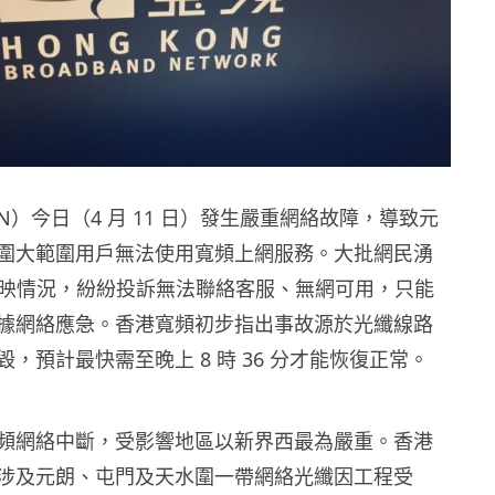
N）今日（4 月 11 日）發生嚴重網絡故障，導致元
圍大範圍用戶無法使用寬頻上網服務。大批網民湧
ok 反映情況，紛紛投訴無法聯絡客服、無網可用，只能
據網絡應急。香港寬頻初步指出事故源於光纖線路
，預計最快需至晚上 8 時 36 分才能恢復正常。
頻網絡中斷，受影響地區以新界西最為嚴重。香港
涉及元朗、屯門及天水圍一帶網絡光纖因工程受