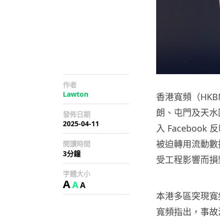
作者
Lawton
香港寬頻（HKB
朗、屯門及天水
發佈日期
2025-04-11
入 Facebo
被迫轉用流動數
閱讀時間
3分鐘
受工程影響而損毀
字體大小
A
A
A
本港多區突現寬
寬頻指出，事故