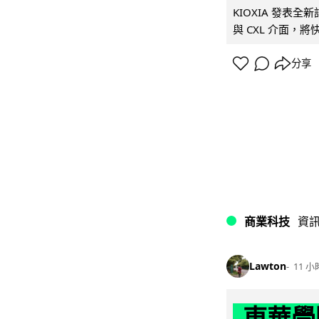
KIOXIA 發表全
與 CXL 介面，
分享
商業科技
資
Lawton
11 小
東華學