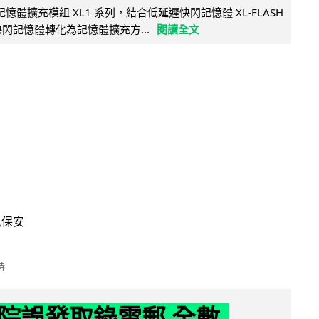
新記憶體擴充模組 XL1 系列，結合低延遲快閃記憶體 XL-FLASH
將快閃記憶體轉化為記憶體擴充方...
閱讀全文
訊保安
時
院誤發取錄電郵 全數