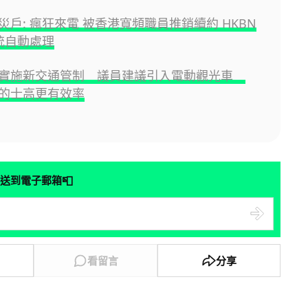
災戶: 瘋狂來電 被香港寬頻職員推銷續約 HKBN
系統自動處理
壩實施新交通管制 議員建議引入電動觀光車
的士高更有效率
📮
送到電子郵箱
看留言
分享