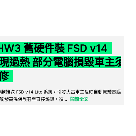
 HW3 舊硬件裝 FSD v14
e 頻現過熱 部分電腦損毀車主須
修
 舊車款推送 FSD v14 Lite 系統，引發大量車主反映自動駕駛電腦
觸發高溫保護甚至直接燒毀，須...
閱讀全文