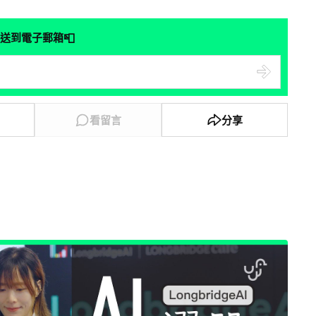
📮
送到電子郵箱
看留言
分享