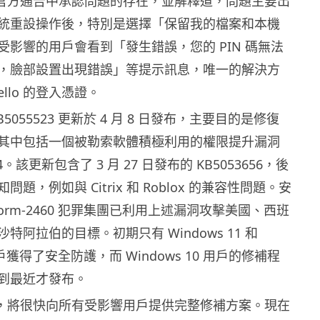
t 已在官方通告中承認問題的存在，並解釋道，問題主要出
統重設操作後，特別是選擇「保留我的檔案和本機
受影響的用戶會看到「發生錯誤，您的 PIN 碼無法
，臉部設置出現錯誤」等提示訊息，唯一的解決方
llo 的登入憑證。
5055523 更新於 4 月 8 日發布，主要目的是修復
其中包括一個被勒索軟體積極利用的權限提升漏洞
9824。該更新包含了 3 月 27 日發布的 KB5053656，後
題，例如與 Citrix 和 Roblox 的兼容性問題。安
orm-2460 犯罪集團已利用上述漏洞攻擊美國、西班
特阿拉伯的目標。初期只有 Windows 11 和
5 用戶獲得了安全防護，而 Windows 10 用戶的修補程
到最近才發布。
t 表示，將很快向所有受影響用戶提供完整修補方案。現在