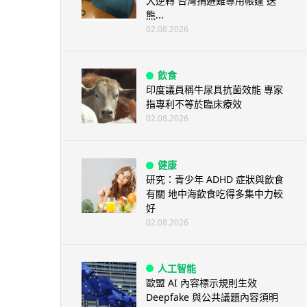
大逆轉 台灣捐避難專用帳篷 送
熊...
02.08.2026
飲食
印度議員稱牛尿具抗菌效能 專家
指專利不等於臨床療效
02.08.2026
健康
研究：青少年 ADHD 症狀與飲食
有關 地中海飲食吃得多集中力較
好
02.08.2026
人工智能
歐盟 AI 內容標示規則生效
Deepfake 與公共議題內容須明