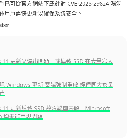
 用戶已可從官方網站下載針對 CVE-2025-29824 漏洞
議用戶盡快更新以確保系統安全。
ter
ws 11 更新又爆出問題 或導致 SSD 在大量寫入
 Windows 更新 電腦強制重啟 經理同大家呆
芒
s 11 更新導致 SSD 故障疑團未解 Microsoft
son 均未能重現問題