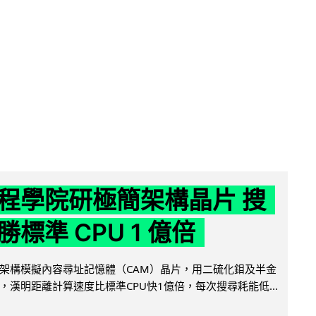
程學院研極簡架構晶片 搜
標準 CPU 1 億倍
架構模擬內容尋址記憶體（CAM）晶片，用二硫化鉬及半金
，漢明距離計算速度比標準CPU快1億倍，每次搜尋耗能低...