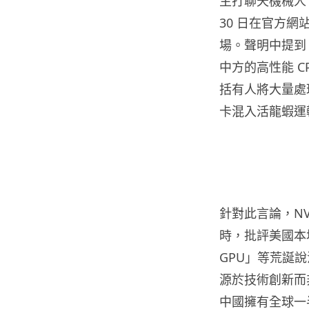
主打聊天機械人 Cla
30 日在官方網
場。聲明中提到
中方的高性能 C
括有人將大量處
卡混入活龍蝦運
針對此言論，NVI
時，批評美國本
GPU」等荒誕
源於技術創新而
中國擁有全球一