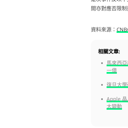
間亦對應否限制
資料來源：
CNB
相關文章:
馬來西亞
一億
復旦大學
Apple 
大變動