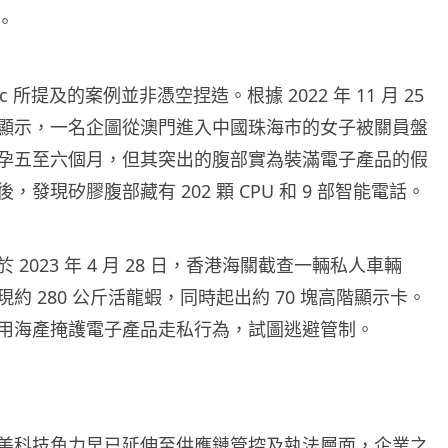
。
ic 所提及的案例並非憑空捏造。根據 2022 年 11 月 25
顯示，一名企圖從澳門進入中國珠海市的女子被關員盤
孕五至六個月，但其突出的腹部實為裝滿電子產品的假
，發現矽膠腹部藏有 202 顆 CPU 和 9 部智能電話。
2023 年 4 月 28 日，香港海關截查一輛私人車輛
約 280 公斤活龍蝦，同時起出約 70 塊高階顯示卡。
用海產掩護電子產品走私行為，試圖逃避管制。
美科技角力早已延伸至供應鏈管控及執法層面，企業之