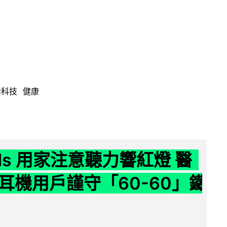
活科技
健康
ods 用家注意聽力響紅燈 醫
耳機用戶謹守「60-60」鐵