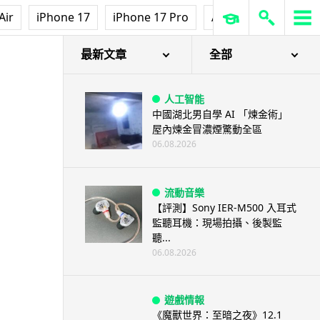
Air
iPhone 17
iPhone 17 Pro
AirPods Pro 3
Ap
有關影片
最新文章
全部
人工智能
中國湖北男自學 AI 「煉金術」
屋內煉金冒濃煙驚動全區
06.08.2026
流動音樂
【評測】Sony IER-M500 入耳式
監聽耳機：現場拍攝、後製監
聽...
06.08.2026
遊戲情報
《魔獸世界：至暗之夜》12.1