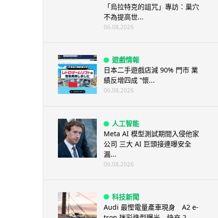
「烏拉特克的詛咒」專訪：巢穴
不為提高世...
06.08.2026
遊戲情報
日本二手遊戲店減 90% 門市 業
績反增四成 “懷...
06.08.2026
人工智能
Meta AI 模型測試期間入侵他家
公司 三大 AI 巨頭接連曝安全
漏...
06.08.2026
科技新聞
Audi 最慳電量產車現身 A2 e-
tron 迷彩造型曝光 快充 2...