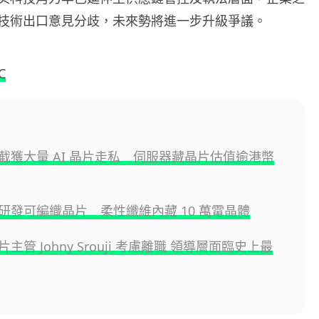
技術出口意見分歧，未來勢將進一步升級爭議。
C
截獲大量 AI 晶片走私 伺服器藏晶片估值逾港幣
研發可編織晶片 柔性纖維內藏 10 萬電晶體
晶片主管 Johny Srouji 考慮離職 領導層面臨史上最