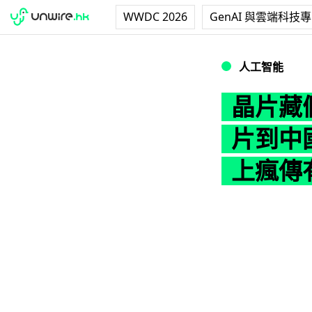
WWDC 2026
GenAI 與雲端科技
晶片藏假孕婦、龍蝦
人工智能
晶片藏假
片到中國
上瘋傳