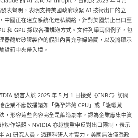
ude 的 AI 公司 Anthropic，日前於 2025 年 4 月
站發表聲明，表明支持美國政府收緊 AI 技術出口的立
，中國正在建立系統化走私網絡，針對美國禁止出口至
PU 和 GPU 採取各種規避方式。文件列舉兩個例子，包
理器藏於矽膠製作的假肚內冒充孕婦過關，以及將顯示
輸貨箱中夾帶入境。
DIA 發言人於 2025 年 5 月 1 日接受《CNBC》訪問
地企業不應散播諸如「偽孕婦藏 CPU」或「龍蝦藏
說法，形容這些內容完全是編造劇本，認為企業應集中資
非炒作話題。NVIDIA 亦趁機重申反對出口限制，表示
半 AI 研究人員，憑藉科研人才實力，美國無法僅憑政