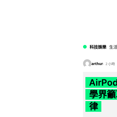
科技娛樂
生
arthur
2 小時
AirP
學界籲
律