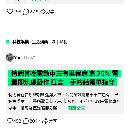
198
27
分享
↗
科技娛樂
生活娛樂
城中熱話
Vin
11 小時
特朗普嘲電動車主有里程病 剩 75% 電
量即焦慮發作 狂言一手終結電車指令
特朗普在拉斯維加斯造勢大會上公開嘲諷電動車車主患有「里
程焦慮病」，聲稱電量剩 75% 便發作，並重申已廢除電動車強
閱讀全文
制令。惟專業車媒隨即反駁，...
452
204
分享
↗