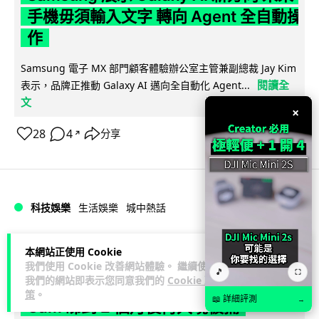
手機毋須輸入文字 轉向 Agent 全自動操
作
Samsung 電子 MX 部門顧客體驗辦公室主管兼副總裁 Jay Kim
閱讀全
表示，品牌正推動 Galaxy AI 邁向全自動化 Agent...
文
×
28
4
分享
↗
科技娛樂
生活娛樂
城中熱話
Lawton
1 日
本網站正使用 Cookie
我們使用 Cookie 改善網站體驗。 繼續使用
🎵
⛶
我們的網站即表示您同意我們的
Cookie 政
港夫婦澳門的士拾相機 據為己有被的士
策
。
📖 詳細評測
→
Cam 睇到 2 個月後再入境被捕