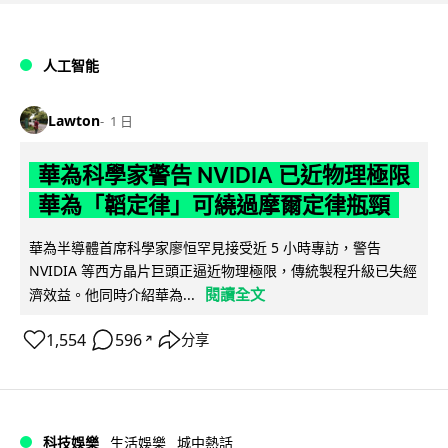
人工智能
Lawton
1 日
華為科學家警告 NVIDIA 已近物理極限
華為「韜定律」可繞過摩爾定律瓶頸
華為半導體首席科學家廖恒罕見接受近 5 小時專訪，警告
NVIDIA 等西方晶片巨頭正逼近物理極限，傳統製程升級已失經
閱讀全文
濟效益。他同時介紹華為...
1,554
596
分享
↗
科技娛樂
生活娛樂
城中熱話