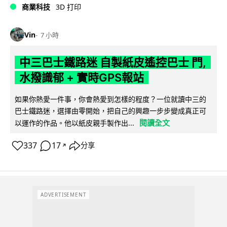
商業科技
3D 打印
Vin
7 小時
中三巴士鐵路迷 自製紙皮遙控巴士 門,
水撥識郁 + 實時GPS報站
如果你熱愛一件事，你會熱愛到怎樣的程度？一位就讀中三的
巴士鐵路迷，選擇由零開始，把自己的興趣一步步變成真正可
閱讀全文
以運作的作品。他以紙皮親手製作出...
337
17
分享
↗
ADVERTISEMENT