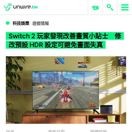
WWDC 2026
GenAI 與雲端科技專區
ERP 與商業 AI
Switch 2 玩家發現改善畫質小貼士 修改預設 HDR 設定可避免畫面失真
科技娛樂
遊戲情報
Switch 2 玩家發現改善畫質小貼士 修
改預設 HDR 設定可避免畫面失真
作者
發佈日期
閱讀時間