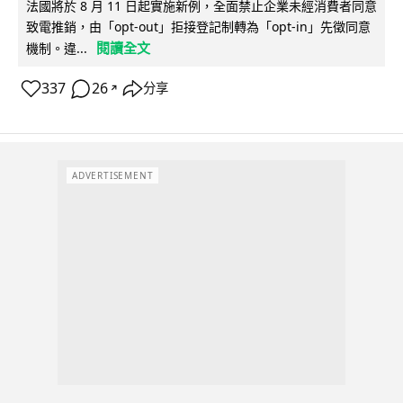
法國將於 8 月 11 日起實施新例，全面禁止企業未經消費者同意
致電推銷，由「opt-out」拒接登記制轉為「opt-in」先徵同意
閱讀全文
機制。違...
337
26
分享
↗
ADVERTISEMENT