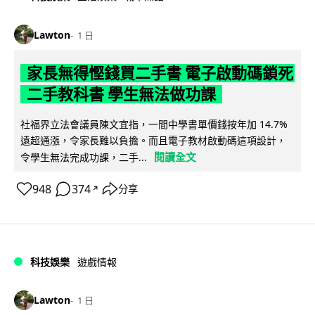
Lawton
1 日
家長無得慳錢買二手書 電子啟動碼鎖死
二手教科書 學生無法做功課
社福界立法會議員陳文宜指，一間中學書單價錢按年加 14.7%
遠超通漲，令家長難以負擔。而且電子教材啟動碼這項設計，
閱讀全文
令學生無法完成功課，二手...
948
374
分享
↗
科技娛樂
遊戲情報
Lawton
1 日