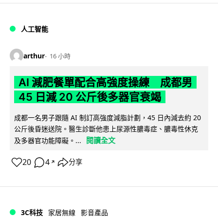
人工智能
arthur
16 小時
AI 減肥餐單配合高強度操練 成都男
45 日減 20 公斤後多器官衰竭
成都一名男子跟隨 AI 制訂高強度減脂計劃，45 日內減去約 20
公斤後昏迷送院。醫生診斷他患上尿源性膿毒症、膿毒性休克
閱讀全文
及多器官功能障礙。...
20
4
分享
↗
3C科技
家居無線
影音產品