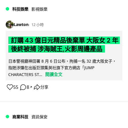
科技娛樂
影視娛樂
Lawton
12 小時
訂購 43 億日元精品後棄單 大阪女 2 年
後終被捕 涉海賊王,火影周邊產品
日本警視廳神田署 8 月 6 日公布，拘捕一名 32 歲大阪女子，
指她涉嫌在出版巨頭集英社旗下官方網店「JUMP
閱讀全文
CHARACTERS ST...
55
8
分享
↗
商業科技
資訊保安