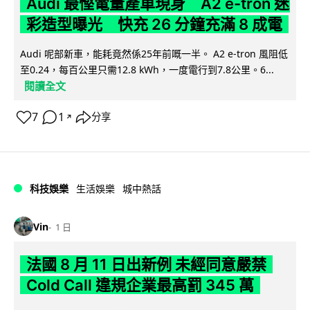
Audi 最慳電量產車現身 A2 e-tron 迷
彩造型曝光 快充 26 分鐘充滿 8 成電
Audi 呢部新車，能耗竟然係25年前嘅一半。 A2 e-tron 風阻低
至0.24，每百公里只需12.8 kWh，一度電行到7.8公里。6...
閱讀全文
7
1
分享
↗
科技娛樂
生活娛樂
城中熱話
Vin
1 日
法國 8 月 11 日出新例 未經同意嚴禁
Cold Call 違規企業最高罰 345 萬