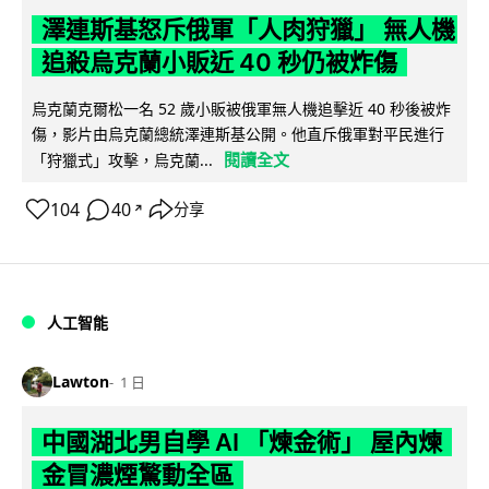
澤連斯基怒斥俄軍「人肉狩獵」 無人機
追殺烏克蘭小販近 40 秒仍被炸傷
烏克蘭克爾松一名 52 歲小販被俄軍無人機追擊近 40 秒後被炸
傷，影片由烏克蘭總統澤連斯基公開。他直斥俄軍對平民進行
閱讀全文
「狩獵式」攻擊，烏克蘭...
104
40
分享
↗
人工智能
Lawton
1 日
中國湖北男自學 AI 「煉金術」 屋內煉
金冒濃煙驚動全區