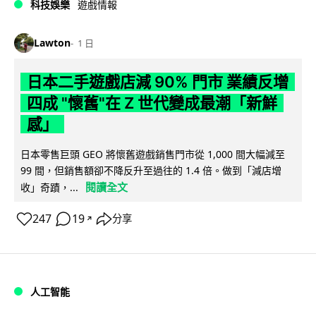
科技娛樂
遊戲情報
Lawton
1 日
日本二手遊戲店減 90% 門市 業績反增
四成 "懷舊"在 Z 世代變成最潮「新鮮
感」
日本零售巨頭 GEO 將懷舊遊戲銷售門市從 1,000 間大幅減至
99 間，但銷售額卻不降反升至過往的 1.4 倍。做到「減店增
閱讀全文
收」奇蹟，...
247
19
分享
↗
人工智能