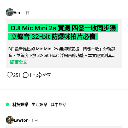
Vin
1 日
DJI Mic Mini 2s 實測 四發一收同步獨
立錄音 32-bit 防爆咪拍片必備
DJI 最新推出的 Mic Mini 2s 無線咪支援「四發一收」分軌錄
音，並首度下放 32-bit Float 浮點內錄功能。本文經實測其...
閱讀全文
251
1
分享
↗
科技娛樂
生活娛樂
城中熱話
Lawton
1 日