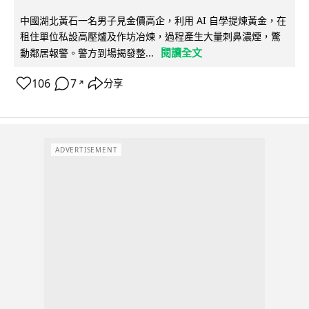
中國湖北黃石一名男子見金價高企，利用 AI 自學提煉黃金，在
租住單位私設高壓爐及作坊冶煉，過程產生大量刺鼻濃煙，驚
閱讀全文
動鄰居報警。警方到場揭發整...
106
7
分享
↗
ADVERTISEMENT