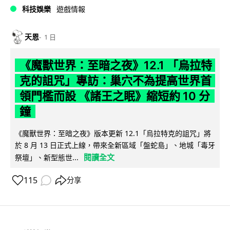
科技娛樂
遊戲情報
天恩
1 日
《魔獸世界：至暗之夜》12.1 「烏拉特
克的詛咒」專訪：巢穴不為提高世界首
領門檻而設 《諸王之眠》縮短約 10 分
鐘
《魔獸世界：至暗之夜》版本更新 12.1「烏拉特克的詛咒」將
於 8 月 13 日正式上線，帶來全新區域「盤蛇島」、地城「毒牙
閱讀全文
祭壇」、新型態世...
115
分享