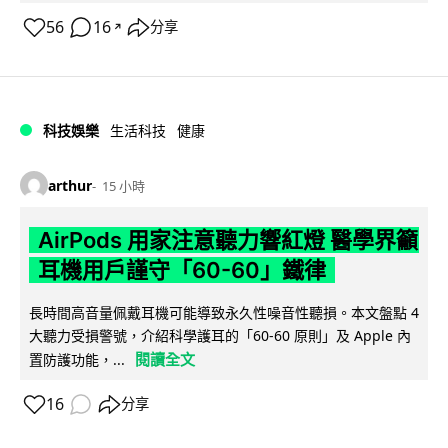
56
16
分享
↗
科技娛樂
生活科技
健康
arthur
15 小時
AirPods 用家注意聽力響紅燈 醫學界籲
耳機用戶謹守「60-60」鐵律
長時間高音量佩戴耳機可能導致永久性噪音性聽損。本文盤點 4
大聽力受損警號，介紹科學護耳的「60-60 原則」及 Apple 內
閱讀全文
置防護功能，...
16
分享