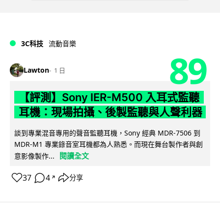
3C科技
流動音樂
89
Lawton
1 日
【評測】Sony IER-M500 入耳式監聽
耳機：現場拍攝、後製監聽與人聲利器
談到專業混音專用的聲音監聽耳機，Sony 經典 MDR-7506 到
MDR-M1 專業錄音室耳機都為人熟悉。而現在舞台製作者與創
閱讀全文
意影像製作...
37
4
分享
↗