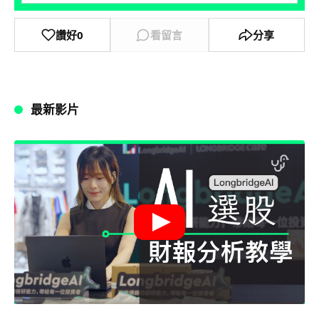
讚好
0
看留言
分享
最新影片