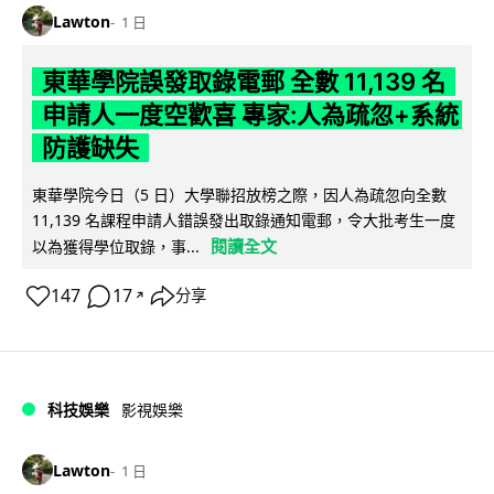
Lawton
1 日
東華學院誤發取錄電郵 全數 11,139 名
申請人一度空歡喜 專家:人為疏忽+系統
防護缺失
東華學院今日（5 日）大學聯招放榜之際，因人為疏忽向全數
11,139 名課程申請人錯誤發出取錄通知電郵，令大批考生一度
閱讀全文
以為獲得學位取錄，事...
147
17
分享
↗
科技娛樂
影視娛樂
Lawton
1 日