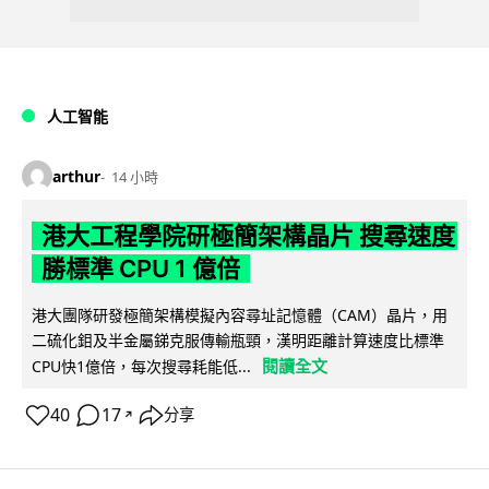
人工智能
arthur
14 小時
港大工程學院研極簡架構晶片 搜尋速度
勝標準 CPU 1 億倍
港大團隊研發極簡架構模擬內容尋址記憶體（CAM）晶片，用
二硫化鉬及半金屬銻克服傳輸瓶頸，漢明距離計算速度比標準
閱讀全文
CPU快1億倍，每次搜尋耗能低...
40
17
分享
↗