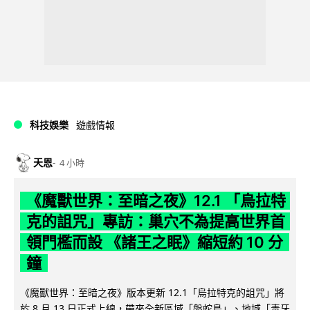
科技娛樂
遊戲情報
天恩
4 小時
《魔獸世界：至暗之夜》12.1 「烏拉特
克的詛咒」專訪：巢穴不為提高世界首
領門檻而設 《諸王之眠》縮短約 10 分
鐘
《魔獸世界：至暗之夜》版本更新 12.1「烏拉特克的詛咒」將
於 8 月 13 日正式上線，帶來全新區域「盤蛇島」、地城「毒牙