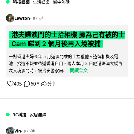
科技娛樂
生活娛樂
城中熱話
Lawton
9 小時
港夫婦澳門的士拾相機 據為己有被的士
Cam 睇到 2 個月後再入境被捕
一對香港夫婦今年 5 月遊澳門乘的士拾獲他人遺留相機及電
池，拾遺不報並帶返香港自用。兩人本月 2 日經港珠澳大橋再
閱讀全文
次入境澳門時，被治安警察局...
405
60
分享
↗
3C科技
家居無線
Vin
9 小時