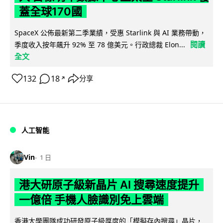
蓋全球170國
SpaceX 公佈最新第二季業績，受惠 Starlink 與 AI 業務帶動，
閱讀
季度收入按年飆升 92% 至 78 億美元。行政總裁 Elon...
全文
132
18
分享
↗
人工智能
Vin
1 日
港大研原子級新晶片 AI 搜尋速度提升
一億倍 手機人臉識別免上雲端
香港大學團隊成功研發原子級厚度的「模擬存內搜尋」晶片，