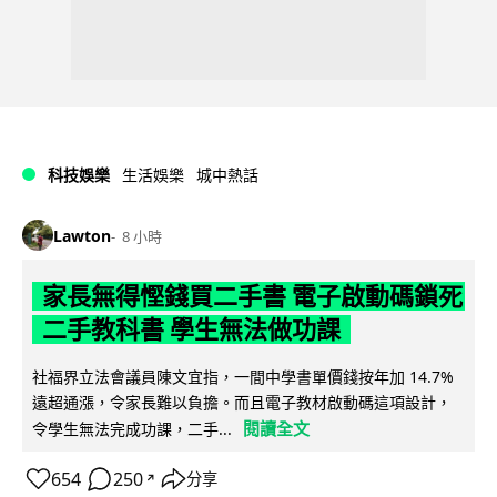
科技娛樂
生活娛樂
城中熱話
Lawton
8 小時
家長無得慳錢買二手書 電子啟動碼鎖死
二手教科書 學生無法做功課
社福界立法會議員陳文宜指，一間中學書單價錢按年加 14.7%
遠超通漲，令家長難以負擔。而且電子教材啟動碼這項設計，
閱讀全文
令學生無法完成功課，二手...
654
250
分享
↗