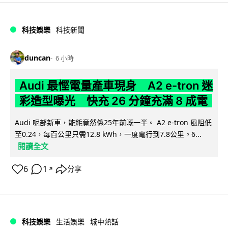
科技娛樂
科技新聞
duncan
6 小時
Audi 最慳電量產車現身 A2 e-tron 迷
彩造型曝光 快充 26 分鐘充滿 8 成電
Audi 呢部新車，能耗竟然係25年前嘅一半。 A2 e-tron 風阻低
至0.24，每百公里只需12.8 kWh，一度電行到7.8公里。6...
閱讀全文
6
1
分享
↗
科技娛樂
生活娛樂
城中熱話