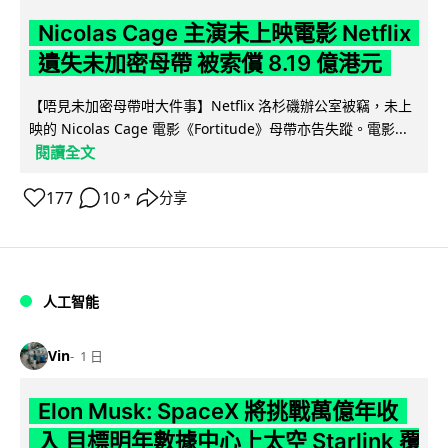
Nicolas Cage 主演未上映電影 Netflix
遺失未加密母帶 被索償 8.19 億港元
【唔見未加密母帶咁大件事】Netflix 洛杉磯辦公室被竊，未上
映的 Nicolas Cage 電影《Fortitude》母帶亦告失蹤。電影...
閱讀全文
177
10
分享
↗
人工智能
Vin
1 日
Elon Musk: SpaceX 將挑戰萬億年收
入 目標明年數據中心上太空 Starlink 覆