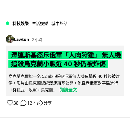
科技娛樂
生活娛樂
城中熱話
Lawton
2 小時
澤連斯基怒斥俄軍「人肉狩獵」 無人機
追殺烏克蘭小販近 40 秒仍被炸傷
烏克蘭克爾松一名 52 歲小販被俄軍無人機追擊近 40 秒後被炸
傷，影片由烏克蘭總統澤連斯基公開。他直斥俄軍對平民進行
閱讀全文
「狩獵式」攻擊，烏克蘭...
38
12
分享
↗