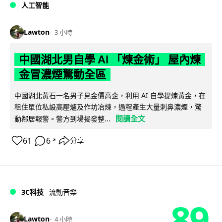
人工智能
Lawton
3 小時
中國湖北男自學 AI 「煉金術」 屋內煉
金冒濃煙驚動全區
中國湖北黃石一名男子見金價高企，利用 AI 自學提煉黃金，在
租住單位私設高壓爐及作坊冶煉，過程產生大量刺鼻濃煙，驚
閱讀全文
動鄰居報警。警方到場揭發整...
61
6
分享
↗
3C科技
流動音樂
89
Lawton
4 小時