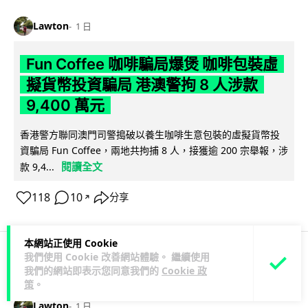
Lawton
1 日
Fun Coffee 咖啡騙局爆煲 咖啡包裝虛
擬貨幣投資騙局 港澳警拘 8 人涉款
9,400 萬元
香港警方聯同澳門司警搗破以養生咖啡生意包裝的虛擬貨幣投
資騙局 Fun Coffee，兩地共拘捕 8 人，接獲逾 200 宗舉報，涉
閱讀全文
款 9,4...
118
10
分享
↗
本網站正使用 Cookie
我們使用 Cookie 改善網站體驗。 繼續使用
科技娛樂
生活科技
智慧城市
我們的網站即表示您同意我們的
Cookie 政
策
。
Lawton
1 日