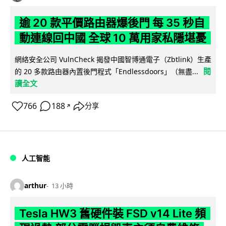
逾 20 款平價路由器爆後門 每 35 秒自
動連線回中國 全球 10 萬用家私隱堪憂
網絡安全公司 VulnCheck 揭發中國智博通電子（Zbtlink）生產
閱
的 20 多款路由器內置後門程式「Endlessdoors」（無盡...
讀全文
766
188
分享
↗
人工智能
arthur
13 小時
Tesla HW3 舊硬件裝 FSD v14 Lite 頻