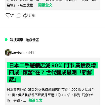
閱讀全文
祭壇」、新型態世...
71
分享
科技娛樂
遊戲情報
Lawton
4 小時
日本二手遊戲店減 90% 門市 業績反增
四成 "懷舊"在 Z 世代變成最潮「新鮮
感」
日本零售巨頭 GEO 將懷舊遊戲銷售門市從 1,000 間大幅減至
99 間，但銷售額卻不降反升至過往的 1.4 倍。做到「減店增
閱讀全文
收」奇蹟，...