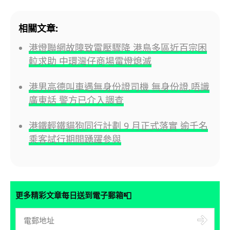
相關文章:
港燈聯網故障致電壓驟降 港島多區近百宗困
𨋢求助 中環灣仔商場電燈熄滅
港男高德叫車遇無身份證司機 無身份證,唔識
廣東話 警方已介入調查
港鐵輕鐵貓狗同行計劃 9 月正式落實 逾千名
乘客試行期間踴躍參與
📮
更多精彩文章每日送到電子郵箱