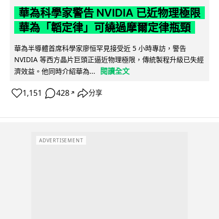
華為科學家警告 NVIDIA 已近物理極限
華為「韜定律」可繞過摩爾定律瓶頸
華為半導體首席科學家廖恒罕見接受近 5 小時專訪，警告
NVIDIA 等西方晶片巨頭正逼近物理極限，傳統製程升級已失經
閱讀全文
濟效益。他同時介紹華為...
1,151
428
分享
↗
ADVERTISEMENT