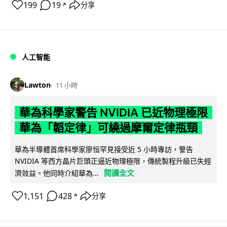
199
19
分享
↗
人工智能
Lawton
11 小時
華為科學家警告 NVIDIA 已近物理極限
華為「韜定律」可繞過摩爾定律瓶頸
華為半導體首席科學家廖恒罕見接受近 5 小時專訪，警告
NVIDIA 等西方晶片巨頭正逼近物理極限，傳統製程升級已失經
閱讀全文
濟效益。他同時介紹華為...
1,151
428
分享
↗