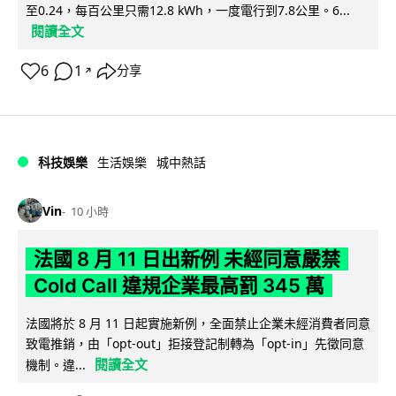
至0.24，每百公里只需12.8 kWh，一度電行到7.8公里。6...
閱讀全文
6
1
分享
↗
科技娛樂
生活娛樂
城中熱話
Vin
10 小時
法國 8 月 11 日出新例 未經同意嚴禁
Cold Call 違規企業最高罰 345 萬
法國將於 8 月 11 日起實施新例，全面禁止企業未經消費者同意
致電推銷，由「opt-out」拒接登記制轉為「opt-in」先徵同意
閱讀全文
機制。違...