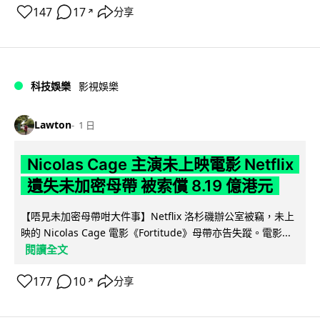
147
17
分享
↗
科技娛樂
影視娛樂
Lawton
1 日
Nicolas Cage 主演未上映電影 Netflix
遺失未加密母帶 被索償 8.19 億港元
【唔見未加密母帶咁大件事】Netflix 洛杉磯辦公室被竊，未上
映的 Nicolas Cage 電影《Fortitude》母帶亦告失蹤。電影...
閱讀全文
177
10
分享
↗