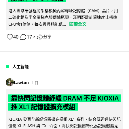
港大團隊研發極簡架構模擬內容尋址記憶體（CAM）晶片，用
二硫化鉬及半金屬銻克服傳輸瓶頸，漢明距離計算速度比標準
閱讀全文
CPU快1億倍，每次搜尋耗能低...
40
17
分享
↗
人工智能
Lawton
1 日
靠快閃記憶體紓緩 DRAM 不足 KIOXIA
推 XL1 記憶體擴充模組
KIOXIA 發表全新記憶體擴充模組 XL1 系列，結合低延遲快閃記
憶體 XL-FLASH 與 CXL 介面，將快閃記憶體轉化為記憶體擴充