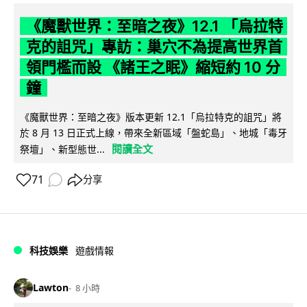
《魔獸世界：至暗之夜》12.1 「烏拉特
克的詛咒」專訪：巢穴不為提高世界首
領門檻而設 《諸王之眠》縮短約 10 分
鐘
《魔獸世界：至暗之夜》版本更新 12.1「烏拉特克的詛咒」將
於 8 月 13 日正式上線，帶來全新區域「盤蛇島」、地城「毒牙
閱讀全文
祭壇」、新型態世...
71
分享
科技娛樂
遊戲情報
Lawton
8 小時