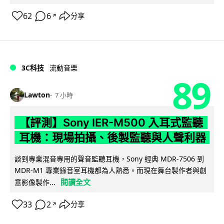
62
6
分享
↗
3C科技
流動音樂
89
Lawton
7 小時
【評測】Sony IER-M500 入耳式監聽
耳機：現場拍攝、後製監聽與人聲利器
談到專業混音專用的聲音監聽耳機，Sony 經典 MDR-7506 到
MDR-M1 專業錄音室耳機都為人熟悉。而現在舞台製作者與創
閱讀全文
意影像製作...
33
2
分享
↗