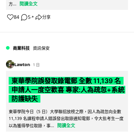
閱讀全文
方...
84
5
分享
↗
商業科技
資訊保安
Lawton
1 日
東華學院誤發取錄電郵 全數 11,139 名
申請人一度空歡喜 專家:人為疏忽+系統
防護缺失
東華學院今日（5 日）大學聯招放榜之際，因人為疏忽向全數
11,139 名課程申請人錯誤發出取錄通知電郵，令大批考生一度
閱讀全文
以為獲得學位取錄，事...