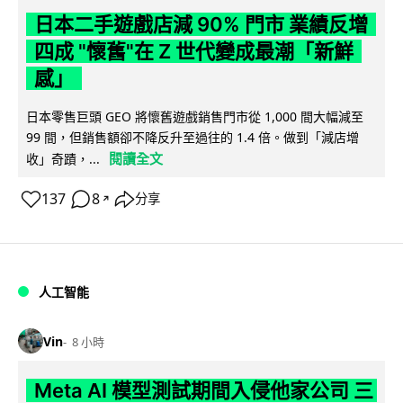
日本二手遊戲店減 90% 門市 業績反增
四成 "懷舊"在 Z 世代變成最潮「新鮮
感」
日本零售巨頭 GEO 將懷舊遊戲銷售門市從 1,000 間大幅減至
99 間，但銷售額卻不降反升至過往的 1.4 倍。做到「減店增
閱讀全文
收」奇蹟，...
137
8
分享
↗
人工智能
Vin
8 小時
Meta AI 模型測試期間入侵他家公司 三