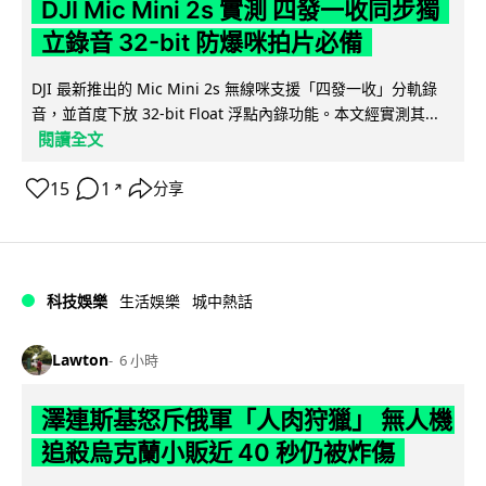
DJI Mic Mini 2s 實測 四發一收同步獨
立錄音 32-bit 防爆咪拍片必備
DJI 最新推出的 Mic Mini 2s 無線咪支援「四發一收」分軌錄
音，並首度下放 32-bit Float 浮點內錄功能。本文經實測其...
閱讀全文
15
1
分享
↗
科技娛樂
生活娛樂
城中熱話
Lawton
6 小時
澤連斯基怒斥俄軍「人肉狩獵」 無人機
追殺烏克蘭小販近 40 秒仍被炸傷