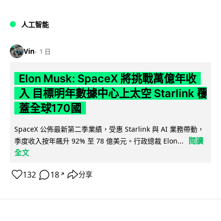
人工智能
Vin
1 日
Elon Musk: SpaceX 將挑戰萬億年收
入 目標明年數據中心上太空 Starlink 覆
蓋全球170國
SpaceX 公佈最新第二季業績，受惠 Starlink 與 AI 業務帶動，
閱讀
季度收入按年飆升 92% 至 78 億美元。行政總裁 Elon...
全文
132
18
分享
↗