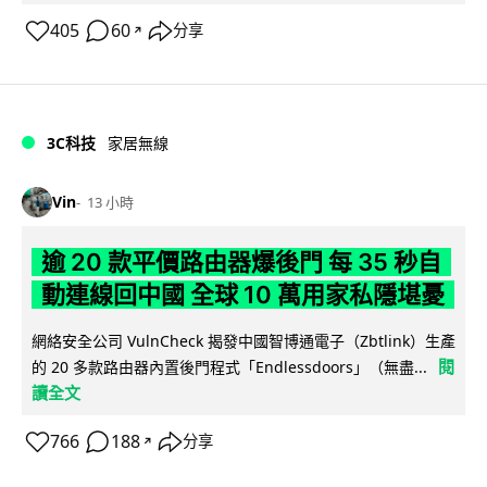
405
60
分享
↗
3C科技
家居無線
Vin
13 小時
逾 20 款平價路由器爆後門 每 35 秒自
動連線回中國 全球 10 萬用家私隱堪憂
網絡安全公司 VulnCheck 揭發中國智博通電子（Zbtlink）生產
閱
的 20 多款路由器內置後門程式「Endlessdoors」（無盡...
讀全文
766
188
分享
↗