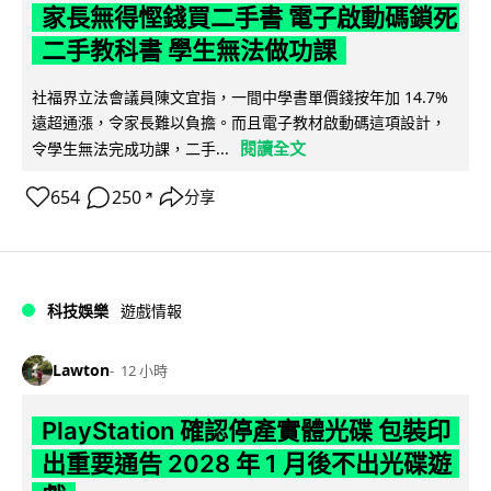
家長無得慳錢買二手書 電子啟動碼鎖死
二手教科書 學生無法做功課
社福界立法會議員陳文宜指，一間中學書單價錢按年加 14.7%
遠超通漲，令家長難以負擔。而且電子教材啟動碼這項設計，
閱讀全文
令學生無法完成功課，二手...
654
250
分享
↗
科技娛樂
遊戲情報
Lawton
12 小時
PlayStation 確認停產實體光碟 包裝印
出重要通告 2028 年 1 月後不出光碟遊