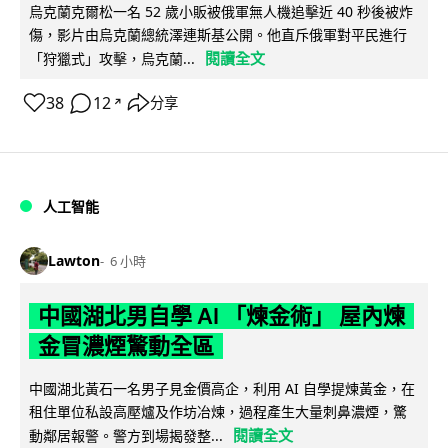
烏克蘭克爾松一名 52 歲小販被俄軍無人機追擊近 40 秒後被炸
傷，影片由烏克蘭總統澤連斯基公開。他直斥俄軍對平民進行
閱讀全文
「狩獵式」攻擊，烏克蘭...
38
12
分享
↗
人工智能
Lawton
6 小時
中國湖北男自學 AI 「煉金術」 屋內煉
金冒濃煙驚動全區
中國湖北黃石一名男子見金價高企，利用 AI 自學提煉黃金，在
租住單位私設高壓爐及作坊冶煉，過程產生大量刺鼻濃煙，驚
閱讀全文
動鄰居報警。警方到場揭發整...