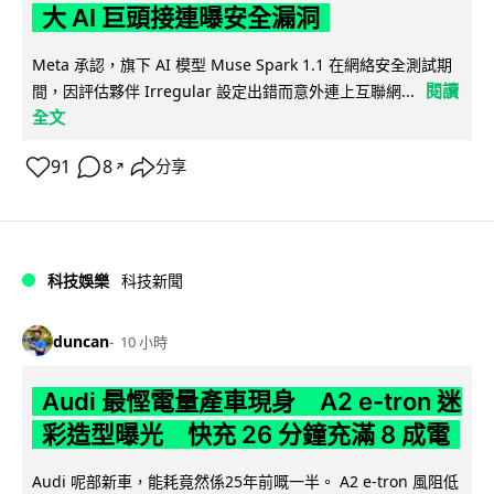
大 AI 巨頭接連曝安全漏洞
Meta 承認，旗下 AI 模型 Muse Spark 1.1 在網絡安全測試期
閱讀
間，因評估夥伴 Irregular 設定出錯而意外連上互聯網...
全文
91
8
分享
↗
科技娛樂
科技新聞
duncan
10 小時
Audi 最慳電量產車現身 A2 e-tron 迷
彩造型曝光 快充 26 分鐘充滿 8 成電
Audi 呢部新車，能耗竟然係25年前嘅一半。 A2 e-tron 風阻低