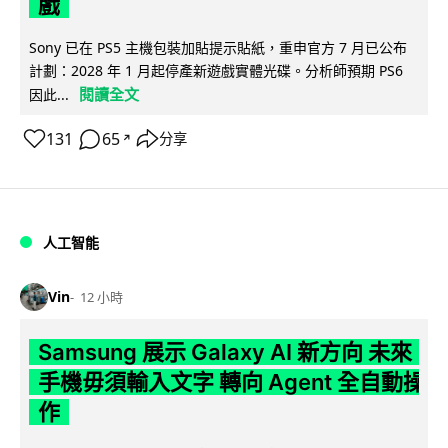
戲
Sony 已在 PS5 主機包裝加貼提示貼紙，重申官方 7 月已公布
計劃：2028 年 1 月起停產新遊戲實體光碟。分析師預期 PS6
閱讀全文
因此...
131
65
分享
↗
人工智能
Vin
12 小時
Samsung 展示 Galaxy AI 新方向 未來
手機毋須輸入文字 轉向 Agent 全自動操
作