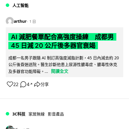
人工智能
arthur
1 日
AI 減肥餐單配合高強度操練 成都男
45 日減 20 公斤後多器官衰竭
成都一名男子跟隨 AI 制訂高強度減脂計劃，45 日內減去約 20
公斤後昏迷送院。醫生診斷他患上尿源性膿毒症、膿毒性休克
閱讀全文
及多器官功能障礙。...
22
4
分享
↗
3C科技
家居無線
影音產品