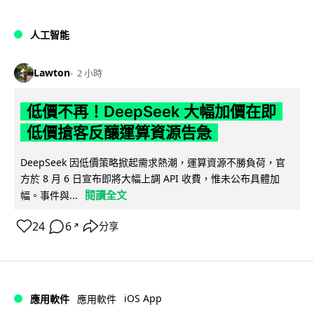
人工智能
Lawton
2 小時
低價不再！DeepSeek 大幅加價在即
低價搶客反釀運算資源告急
DeepSeek 因低價策略掀起需求熱潮，運算資源不勝負荷，官
方於 8 月 6 日宣布即將大幅上調 API 收費，惟未公布具體加
閱讀全文
幅。事件與...
24
6
分享
↗
iOS App
應用軟件
應用軟件