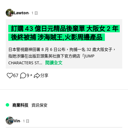
Lawton
1 日
訂購 43 億日元精品後棄單 大阪女 2 年
後終被捕 涉海賊王,火影周邊產品
日本警視廳神田署 8 月 6 日公布，拘捕一名 32 歲大阪女子，
指她涉嫌在出版巨頭集英社旗下官方網店「JUMP
閱讀全文
CHARACTERS ST...
67
9
分享
↗
商業科技
資訊保安
Vin
1 日