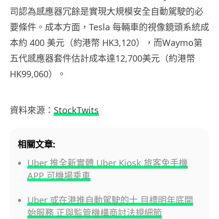
司認為感應器冗餘是實現大規模安全自動駕駛的必
要條件。成本方面，Tesla 每輛車的視像鏡頭系統成
本約 400 美元（約港幣 HK3,120），而Waymo第
五代感應器套件估計成本達12,700美元（約港幣
HK99,060）。
資料來源：
StockTwits
相關文章:
Uber 推全新實體 Uber Kiosk 旅客免手機
APP 可機場乘車
Uber 或在港推自動駕駛的士 目標明年底開
始服務 正與監管機構商討法規細節