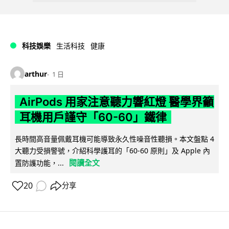
科技娛樂
生活科技
健康
arthur
1 日
AirPods 用家注意聽力響紅燈 醫學界籲
耳機用戶謹守「60-60」鐵律
長時間高音量佩戴耳機可能導致永久性噪音性聽損。本文盤點 4
大聽力受損警號，介紹科學護耳的「60-60 原則」及 Apple 內
閱讀全文
置防護功能，...
20
分享