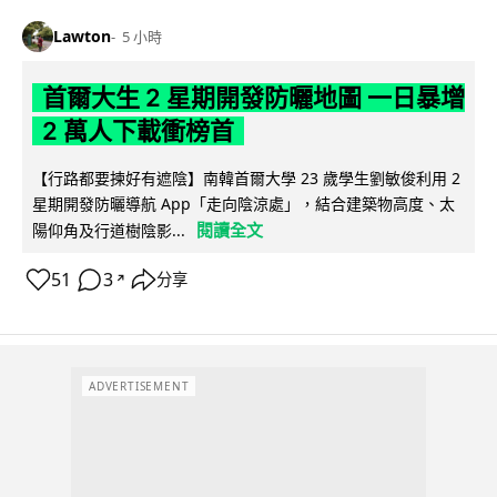
Lawton
5 小時
首爾大生 2 星期開發防曬地圖 一日暴增
2 萬人下載衝榜首
【行路都要揀好有遮陰】南韓首爾大學 23 歲學生劉敏俊利用 2
星期開發防曬導航 App「走向陰涼處」，結合建築物高度、太
閱讀全文
陽仰角及行道樹陰影...
51
3
分享
↗
ADVERTISEMENT