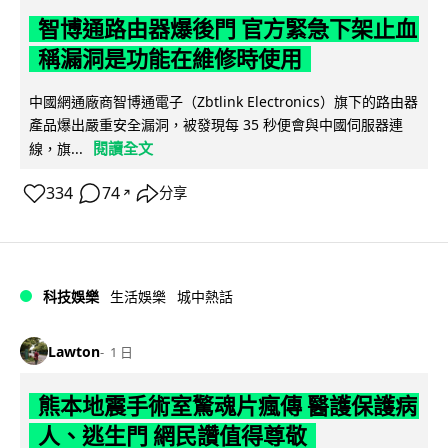
智博通路由器爆後門 官方緊急下架止血
稱漏洞是功能在維修時使用
中國網通廠商智博通電子（Zbtlink Electronics）旗下的路由器
產品爆出嚴重安全漏洞，被發現每 35 秒便會與中國伺服器連
閱讀全文
線，旗...
334
74
分享
↗
科技娛樂
生活娛樂
城中熱話
Lawton
1 日
熊本地震手術室驚魂片瘋傳 醫護保護病
人、逃生門 網民讚值得尊敬