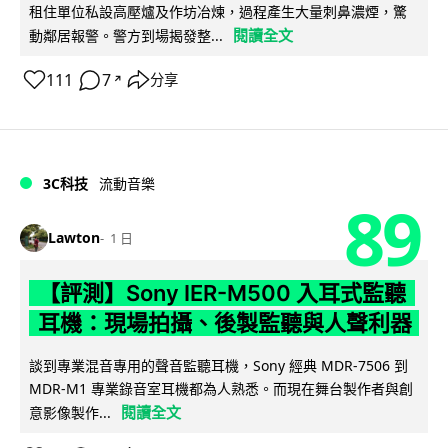
租住單位私設高壓爐及作坊冶煉，過程產生大量刺鼻濃煙，驚
閱讀全文
動鄰居報警。警方到場揭發整...
111
7
分享
↗
3C科技
流動音樂
89
Lawton
1 日
【評測】Sony IER-M500 入耳式監聽
耳機：現場拍攝、後製監聽與人聲利器
談到專業混音專用的聲音監聽耳機，Sony 經典 MDR-7506 到
MDR-M1 專業錄音室耳機都為人熟悉。而現在舞台製作者與創
閱讀全文
意影像製作...