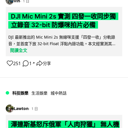
Vin
1 日
DJI Mic Mini 2s 實測 四發一收同步獨
立錄音 32-bit 防爆咪拍片必備
DJI 最新推出的 Mic Mini 2s 無線咪支援「四發一收」分軌錄
音，並首度下放 32-bit Float 浮點內錄功能。本文經實測其...
閱讀全文
251
1
分享
↗
科技娛樂
生活娛樂
城中熱話
Lawton
1 日
澤連斯基怒斥俄軍「人肉狩獵」 無人機