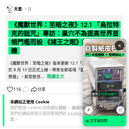
天恩
1 日
《魔獸世界：至暗之夜》12.1 「烏拉特
克的詛咒」專訪：巢穴不為提高世界首
領門檻而設 《諸王之眠》縮短約 10 分
×
鐘
《魔獸世界：至暗之夜》版本更新 12.1「烏拉特克的詛咒」將
於 8 月 13 日正式上線，帶來全新區域「盤蛇島」、地城「毒牙
閱讀全文
祭壇」、新型態世...
116
分享
本網站正使用 Cookie
我們使用 Cookie 改善網站體驗。 繼續使用
🎵
⛶
我們的網站即表示您同意我們的
Cookie 政
科技娛樂
遊戲情報
策
。
📖 文字版訪問
→