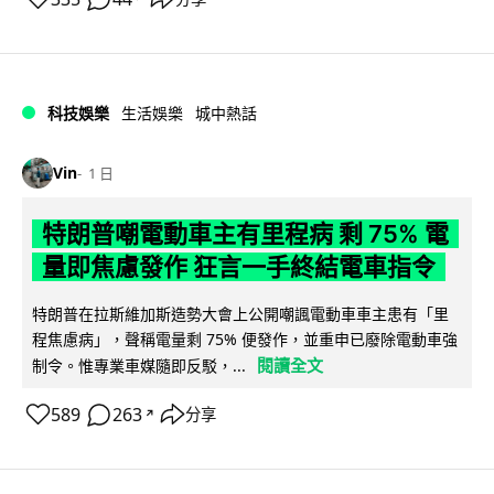
科技娛樂
生活娛樂
城中熱話
Vin
1 日
特朗普嘲電動車主有里程病 剩 75% 電
量即焦慮發作 狂言一手終結電車指令
特朗普在拉斯維加斯造勢大會上公開嘲諷電動車車主患有「里
程焦慮病」，聲稱電量剩 75% 便發作，並重申已廢除電動車強
閱讀全文
制令。惟專業車媒隨即反駁，...
589
263
分享
↗