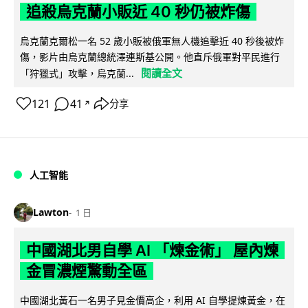
追殺烏克蘭小販近 40 秒仍被炸傷
烏克蘭克爾松一名 52 歲小販被俄軍無人機追擊近 40 秒後被炸
傷，影片由烏克蘭總統澤連斯基公開。他直斥俄軍對平民進行
閱讀全文
「狩獵式」攻擊，烏克蘭...
121
41
分享
↗
人工智能
Lawton
1 日
中國湖北男自學 AI 「煉金術」 屋內煉
金冒濃煙驚動全區
中國湖北黃石一名男子見金價高企，利用 AI 自學提煉黃金，在