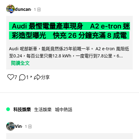
duncan
1 日
Audi 最慳電量產車現身 A2 e-tron 迷
彩造型曝光 快充 26 分鐘充滿 8 成電
Audi 呢部新車，能耗竟然係25年前嘅一半。 A2 e-tron 風阻低
至0.24，每百公里只需12.8 kWh，一度電行到7.8公里。6...
閱讀全文
7
1
分享
↗
科技娛樂
生活娛樂
城中熱話
Vin
1 日