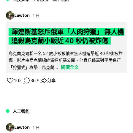
Lawton
1 日
澤連斯基怒斥俄軍「人肉狩獵」 無人機
追殺烏克蘭小販近 40 秒仍被炸傷
烏克蘭克爾松一名 52 歲小販被俄軍無人機追擊近 40 秒後被炸
傷，影片由烏克蘭總統澤連斯基公開。他直斥俄軍對平民進行
閱讀全文
「狩獵式」攻擊，烏克蘭...
102
36
分享
↗
人工智能
Lawton
1 日