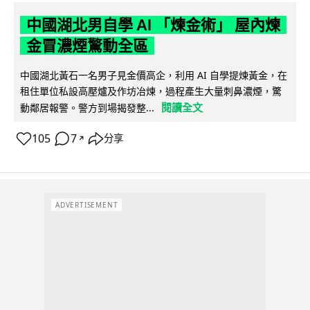
中國湖北男自學 AI 「煉金術」 屋內煉
金冒濃煙驚動全區
中國湖北黃石一名男子見金價高企，利用 AI 自學提煉黃金，在
租住單位私設高壓爐及作坊冶煉，過程產生大量刺鼻濃煙，驚
閱讀全文
動鄰居報警。警方到場揭發整...
105
7
分享
↗
ADVERTISEMENT