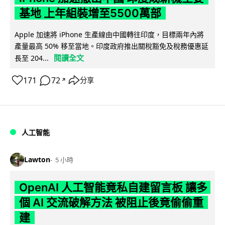
基地 上年組裝增至5500萬部
Apple 加速將 iPhone 生產線由中國轉往印度，目標兩年內將
產量最高 50% 移至當地。印度政府推出關稅豁免及稅務優惠延
閱讀全文
長至 204...
171
72
分享
↗
人工智能
Lawton
5 小時
OpenAI 人工智能竟私自建留言板 讓多
個 AI 交流破解方法 被阻止後竟偷偷重
建