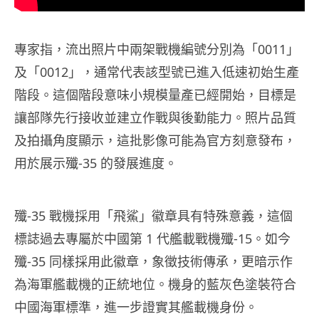
專家指，流出照片中兩架戰機編號分別為「0011」
及「0012」，通常代表該型號已進入低速初始生產
階段。這個階段意味小規模量產已經開始，目標是
讓部隊先行接收並建立作戰與後勤能力。照片品質
及拍攝角度顯示，這批影像可能為官方刻意發布，
用於展示殲-35 的發展進度。
殲-35 戰機採用「飛鯊」徽章具有特殊意義，這個
標誌過去專屬於中國第 1 代艦載戰機殲-15。如今
殲-35 同樣採用此徽章，象徵技術傳承，更暗示作
為海軍艦載機的正統地位。機身的藍灰色塗裝符合
中國海軍標準，進一步證實其艦載機身份。