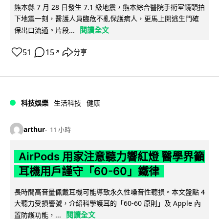
熊本縣 7 月 28 日發生 7.1 級地震，熊本綜合醫院手術室鏡頭拍
下地震一刻，醫護人員臨危不亂保護病人，更馬上開逃生門確
閱讀全文
保出口流通。片段...
51
15
分享
↗
科技娛樂
生活科技
健康
arthur
11 小時
AirPods 用家注意聽力響紅燈 醫學界籲
耳機用戶謹守「60-60」鐵律
長時間高音量佩戴耳機可能導致永久性噪音性聽損。本文盤點 4
大聽力受損警號，介紹科學護耳的「60-60 原則」及 Apple 內
閱讀全文
置防護功能，...