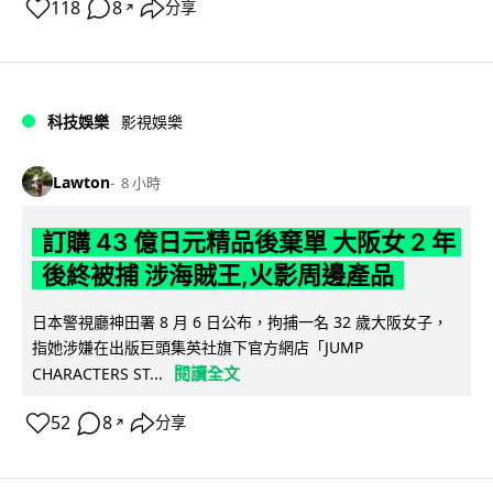
118
8
分享
↗
科技娛樂
影視娛樂
Lawton
8 小時
訂購 43 億日元精品後棄單 大阪女 2 年
後終被捕 涉海賊王,火影周邊產品
日本警視廳神田署 8 月 6 日公布，拘捕一名 32 歲大阪女子，
指她涉嫌在出版巨頭集英社旗下官方網店「JUMP
閱讀全文
CHARACTERS ST...
52
8
分享
↗