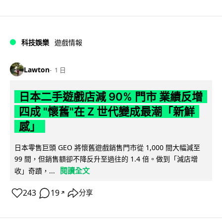
科技娛樂
遊戲情報
Lawton
1 日
日本二手遊戲店減 90% 門市 業績反增
四成 "懷舊"在 Z 世代變成最潮「新鮮
感」
日本零售巨頭 GEO 將懷舊遊戲銷售門市從 1,000 間大幅減至
99 間，但銷售額卻不降反升至過往的 1.4 倍。做到「減店增
閱讀全文
收」奇蹟，...
243
19
分享
↗