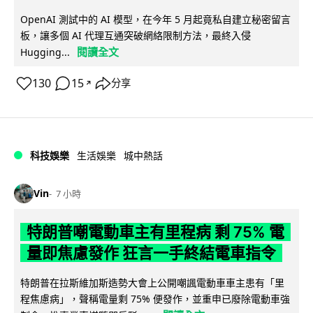
OpenAI 測試中的 AI 模型，在今年 5 月起竟私自建立秘密留言
板，讓多個 AI 代理互通突破網絡限制方法，最終入侵
閱讀全文
Hugging...
130
15
分享
↗
科技娛樂
生活娛樂
城中熱話
Vin
7 小時
特朗普嘲電動車主有里程病 剩 75% 電
量即焦慮發作 狂言一手終結電車指令
特朗普在拉斯維加斯造勢大會上公開嘲諷電動車車主患有「里
程焦慮病」，聲稱電量剩 75% 便發作，並重申已廢除電動車強