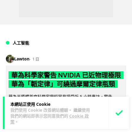
人工智能
Lawton
1 日
華為科學家警告 NVIDIA 已近物理極限
華為「韜定律」可繞過摩爾定律瓶頸
華為半導體首席科學家廖恒罕見接受近 5 小時專訪，警告
NVIDIA 等西方晶片巨頭正逼近物理極限，傳統製程升級已失經
本網站正使用 Cookie
閱讀全文
我們使用 Cookie 改善網站體驗。 繼續使用
濟效益。他同時介紹華為...
我們的網站即表示您同意我們的
Cookie 政
策
。
1,546
593
分享
↗