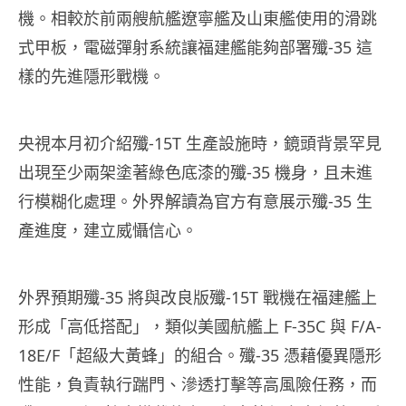
機。相較於前兩艘航艦遼寧艦及山東艦使用的滑跳
式甲板，電磁彈射系統讓福建艦能夠部署殲-35 這
樣的先進隱形戰機。
央視本月初介紹殲-15T 生產設施時，鏡頭背景罕見
出現至少兩架塗著綠色底漆的殲-35 機身，且未進
行模糊化處理。外界解讀為官方有意展示殲-35 生
產進度，建立威懾信心。
外界預期殲-35 將與改良版殲-15T 戰機在福建艦上
形成「高低搭配」，類似美國航艦上 F-35C 與 F/A-
18E/F「超級大黃蜂」的組合。殲-35 憑藉優異隱形
性能，負責執行踹門、滲透打擊等高風險任務，而