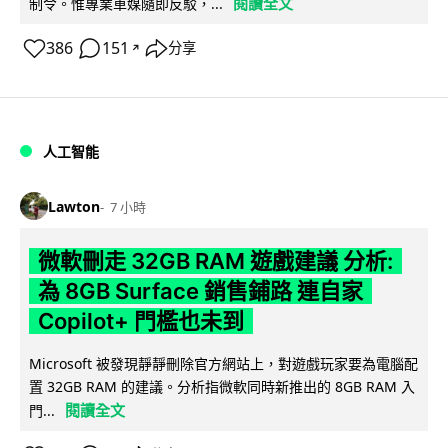
閱讀全文
制令。惟專業車媒隨即反駁，...
386
151
分享
↗
人工智能
Lawton
7 小時
微軟刪走 32GB RAM 遊戲建議 分析:
為 8GB Surface 銷售鋪路 連自家
Copilot+ 門檻也未到
Microsoft 被發現靜靜刪除官方網站上，對遊戲玩家要為電腦配
置 32GB RAM 的建議。分析指微軟同時新推出的 8GB RAM 入
閱讀全文
門...