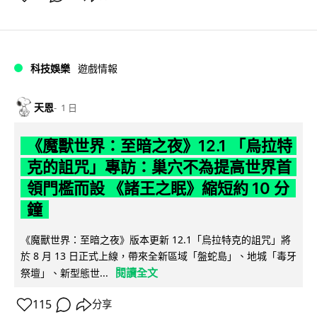
科技娛樂
遊戲情報
天恩
1 日
《魔獸世界：至暗之夜》12.1 「烏拉特
克的詛咒」專訪：巢穴不為提高世界首
領門檻而設 《諸王之眠》縮短約 10 分
鐘
《魔獸世界：至暗之夜》版本更新 12.1「烏拉特克的詛咒」將
於 8 月 13 日正式上線，帶來全新區域「盤蛇島」、地城「毒牙
閱讀全文
祭壇」、新型態世...
115
分享