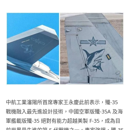
中航工業瀋陽所首席專家王永慶此前表示，殲-35
戰機融入最先進設計技術，中國空軍版殲-35A 及海
軍艦載版殲-35 絕對有能力超越美製 F-35，成為目
前世界最先進的第 5 代戰機之一。專家強調，殲-35