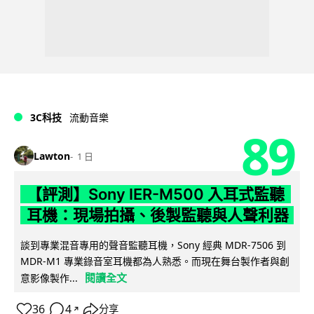
3C科技
流動音樂
89
Lawton
1 日
【評測】Sony IER-M500 入耳式監聽
耳機：現場拍攝、後製監聽與人聲利器
談到專業混音專用的聲音監聽耳機，Sony 經典 MDR-7506 到
MDR-M1 專業錄音室耳機都為人熟悉。而現在舞台製作者與創
閱讀全文
意影像製作...
36
4
分享
↗