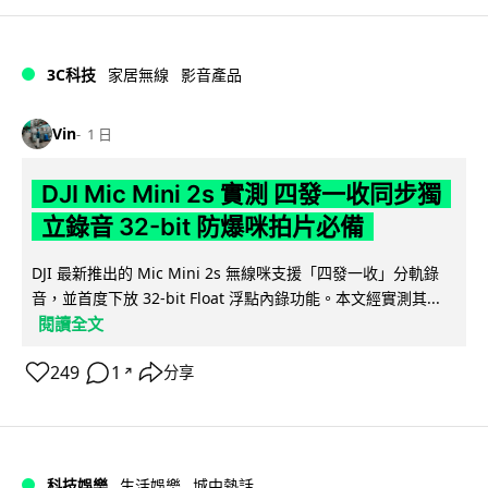
3C科技
家居無線
影音產品
Vin
1 日
DJI Mic Mini 2s 實測 四發一收同步獨
立錄音 32-bit 防爆咪拍片必備
DJI 最新推出的 Mic Mini 2s 無線咪支援「四發一收」分軌錄
音，並首度下放 32-bit Float 浮點內錄功能。本文經實測其...
閱讀全文
249
1
分享
↗
科技娛樂
生活娛樂
城中熱話