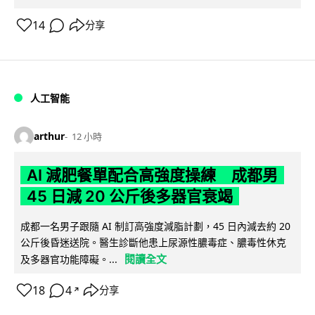
14
分享
人工智能
arthur
12 小時
AI 減肥餐單配合高強度操練 成都男
45 日減 20 公斤後多器官衰竭
成都一名男子跟隨 AI 制訂高強度減脂計劃，45 日內減去約 20
公斤後昏迷送院。醫生診斷他患上尿源性膿毒症、膿毒性休克
閱讀全文
及多器官功能障礙。...
18
4
分享
↗