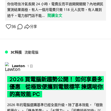
你信唔信冷氣長開 24 小時，電費反而平過開開關關？內地網民
實測結果兩極，有人一個月電費只需 118 元人民幣，有人飆到
閱讀全文
過千。電力部門話不能...
36
分享
3C科技
流動電腦
Lawton
1 日
2026 買電腦新趨勢公開！ 如何享最多
優惠 從極致便攜到電競標竿 揀選啱你
的高效能 PC
2026 年的電腦選購基準已經全面升級。除了基本效能，「極致
輕量化」、「機身美學」、「AI算力」、「前瞻技術加持」以