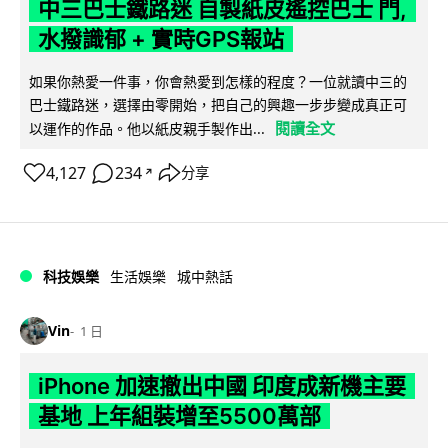
中三巴士鐵路迷 自製紙皮遙控巴士 門,
水撥識郁 + 實時GPS報站
如果你熱愛一件事，你會熱愛到怎樣的程度？一位就讀中三的
巴士鐵路迷，選擇由零開始，把自己的興趣一步步變成真正可
閱讀全文
以運作的作品。他以紙皮親手製作出...
4,127
234
分享
↗
科技娛樂
生活娛樂
城中熱話
Vin
1 日
iPhone 加速撤出中國 印度成新機主要
基地 上年組裝增至5500萬部