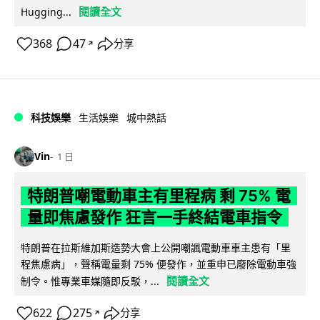
閱讀全文
Hugging...
368
47
分享
↗
科技娛樂
生活娛樂
城中熱話
Vin
1 日
特朗普嘲電動車主有里程病 剩 75% 電
量即焦慮發作 狂言一手終結電車指令
特朗普在拉斯維加斯造勢大會上公開嘲諷電動車車主患有「里
程焦慮病」，聲稱電量剩 75% 便發作，並重申已廢除電動車強
閱讀全文
制令。惟專業車媒隨即反駁，...
622
275
分享
↗