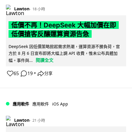
Lawton
18 小時
低價不再！DeepSeek 大幅加價在即
低價搶客反釀運算資源告急
DeepSeek 因低價策略掀起需求熱潮，運算資源不勝負荷，官
方於 8 月 6 日宣布即將大幅上調 API 收費，惟未公布具體加
閱讀全文
幅。事件與...
65
19
分享
↗
iOS App
應用軟件
應用軟件
Lawton
21 小時