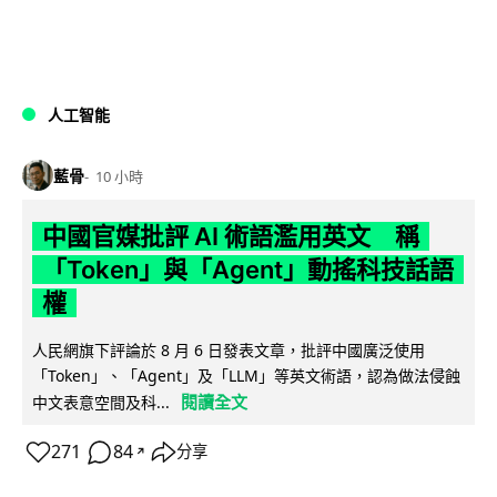
人工智能
藍骨
10 小時
中國官媒批評 AI 術語濫用英文 稱
「Token」與「Agent」動搖科技話語
權
人民網旗下評論於 8 月 6 日發表文章，批評中國廣泛使用
「Token」、「Agent」及「LLM」等英文術語，認為做法侵蝕
閱讀全文
中文表意空間及科...
271
84
分享
↗