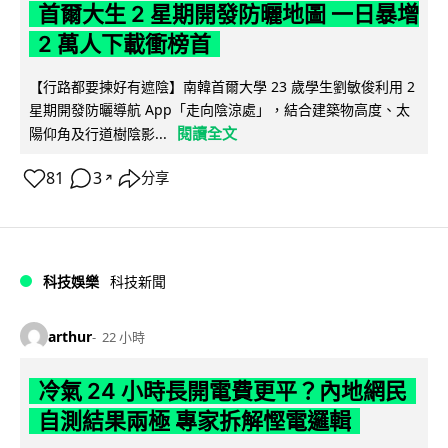
首爾大生 2 星期開發防曬地圖 一日暴增
2 萬人下載衝榜首
【行路都要揀好有遮陰】南韓首爾大學 23 歲學生劉敏俊利用 2
星期開發防曬導航 App「走向陰涼處」，結合建築物高度、太
閱讀全文
陽仰角及行道樹陰影...
81
3
分享
↗
科技娛樂
科技新聞
arthur
22 小時
冷氣 24 小時長開電費更平？內地網民
自測結果兩極 專家拆解慳電邏輯