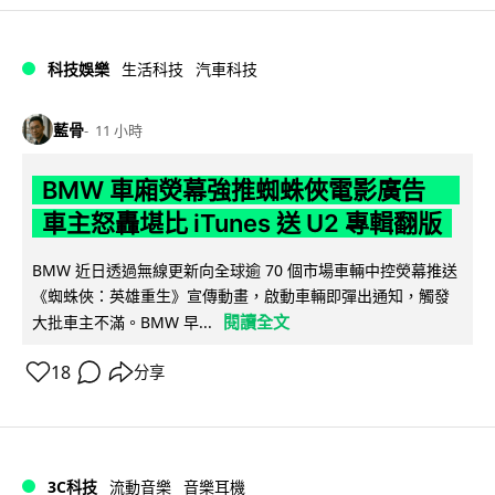
科技娛樂
生活科技
汽車科技
藍骨
11 小時
BMW 車廂熒幕強推蜘蛛俠電影廣告
車主怒轟堪比 iTunes 送 U2 專輯翻版
BMW 近日透過無線更新向全球逾 70 個市場車輛中控熒幕推送
《蜘蛛俠：英雄重生》宣傳動畫，啟動車輛即彈出通知，觸發
閱讀全文
大批車主不滿。BMW 早...
18
分享
3C科技
流動音樂
音樂耳機