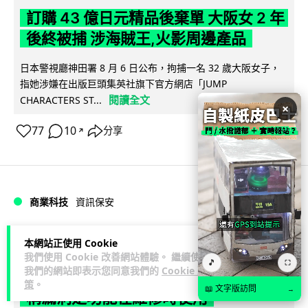
訂購 43 億日元精品後棄單 大阪女 2 年
後終被捕 涉海賊王,火影周邊產品
日本警視廳神田署 8 月 6 日公布，拘捕一名 32 歲大阪女子，
指她涉嫌在出版巨頭集英社旗下官方網店「JUMP
閱讀全文
CHARACTERS ST...
×
77
10
分享
↗
商業科技
資訊保安
Vin
1 日
本網站正使用 Cookie
我們使用 Cookie 改善網站體驗。 繼續使用
🎵
⛶
我們的網站即表示您同意我們的
Cookie 政
智博通路由器爆後門 官方緊急下架止血
策
。
📖 文字版訪問
→
稱漏洞是功能在維修時使用