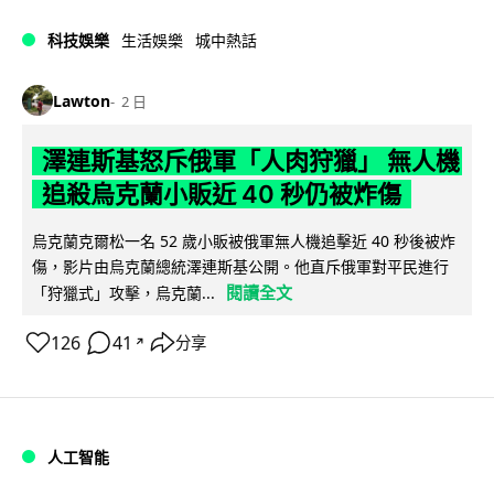
科技娛樂
生活娛樂
城中熱話
Lawton
2 日
澤連斯基怒斥俄軍「人肉狩獵」 無人機
追殺烏克蘭小販近 40 秒仍被炸傷
烏克蘭克爾松一名 52 歲小販被俄軍無人機追擊近 40 秒後被炸
傷，影片由烏克蘭總統澤連斯基公開。他直斥俄軍對平民進行
閱讀全文
「狩獵式」攻擊，烏克蘭...
126
41
分享
↗
人工智能