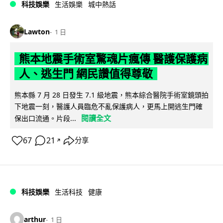
科技娛樂
生活娛樂
城中熱話
Lawton
1 日
熊本地震手術室驚魂片瘋傳 醫護保護病
人、逃生門 網民讚值得尊敬
熊本縣 7 月 28 日發生 7.1 級地震，熊本綜合醫院手術室鏡頭拍
下地震一刻，醫護人員臨危不亂保護病人，更馬上開逃生門確
閱讀全文
保出口流通。片段...
67
21
分享
↗
科技娛樂
生活科技
健康
arthur
1 日