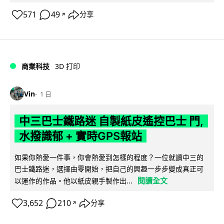
571
49
分享
↗
商業科技
3D 打印
Vin
1 日
中三巴士鐵路迷 自製紙皮遙控巴士 門,
水撥識郁 + 實時GPS報站
如果你熱愛一件事，你會熱愛到怎樣的程度？一位就讀中三的
巴士鐵路迷，選擇由零開始，把自己的興趣一步步變成真正可
閱讀全文
以運作的作品。他以紙皮親手製作出...
3,652
210
分享
↗