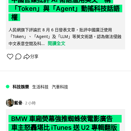
「Token」與「Agent」動搖科技話語
權
人民網旗下評論於 8 月 6 日發表文章，批評中國廣泛使用
「Token」、「Agent」及「LLM」等英文術語，認為做法侵蝕
閱讀全文
中文表意空間及科...
分享
科技娛樂
生活科技
汽車科技
藍骨
2 小時
BMW 車廂熒幕強推蜘蛛俠電影廣告
車主怒轟堪比 iTunes 送 U2 專輯翻版