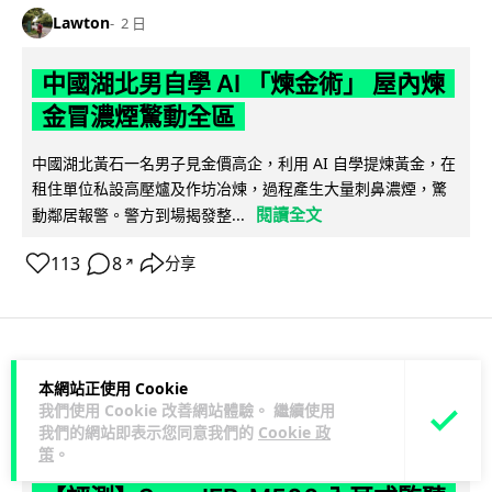
Lawton
2 日
中國湖北男自學 AI 「煉金術」 屋內煉
金冒濃煙驚動全區
中國湖北黃石一名男子見金價高企，利用 AI 自學提煉黃金，在
租住單位私設高壓爐及作坊冶煉，過程產生大量刺鼻濃煙，驚
閱讀全文
動鄰居報警。警方到場揭發整...
113
8
分享
↗
3C科技
流動音樂
本網站正使用 Cookie
89
我們使用 Cookie 改善網站體驗。 繼續使用
我們的網站即表示您同意我們的
Cookie 政
Lawton
2 日
策
。