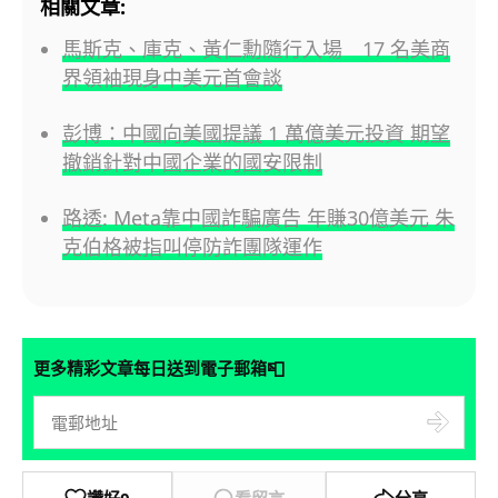
相關文章:
馬斯克、庫克、黃仁勳隨行入場 17 名美商
界領袖現身中美元首會談
彭博：中國向美國提議 1 萬億美元投資 期望
撤銷針對中國企業的國安限制
路透: Meta靠中國詐騙廣告 年賺30億美元 朱
克伯格被指叫停防詐團隊運作
📮
更多精彩文章每日送到電子郵箱
讚好
0
看留言
分享