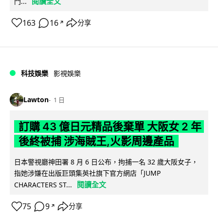
閱讀全文
門...
163
16
分享
↗
科技娛樂
影視娛樂
Lawton
1 日
訂購 43 億日元精品後棄單 大阪女 2 年
後終被捕 涉海賊王,火影周邊產品
日本警視廳神田署 8 月 6 日公布，拘捕一名 32 歲大阪女子，
指她涉嫌在出版巨頭集英社旗下官方網店「JUMP
閱讀全文
CHARACTERS ST...
75
9
分享
↗