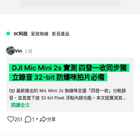
3C科技
家居無線
影音產品
Vin
2 日
DJI Mic Mini 2s 實測 四發一收同步獨
立錄音 32-bit 防爆咪拍片必備
DJI 最新推出的 Mic Mini 2s 無線咪支援「四發一收」分軌錄
音，並首度下放 32-bit Float 浮點內錄功能。本文經實測其...
閱讀全文
251
1
分享
↗