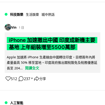
科技娛樂
生活娛樂
城中熱話
Vin
1 日
iPhone 加速撤出中國 印度成新機主要
基地 上年組裝增至5500萬部
Apple 加速將 iPhone 生產線由中國轉往印度，目標兩年內將
產量最高 50% 移至當地。印度政府推出關稅豁免及稅務優惠延
閱讀全文
長至 204...
512
237
分享
↗
人工智能