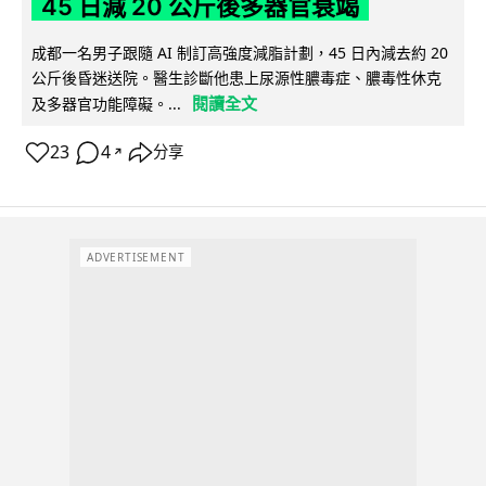
45 日減 20 公斤後多器官衰竭
成都一名男子跟隨 AI 制訂高強度減脂計劃，45 日內減去約 20
公斤後昏迷送院。醫生診斷他患上尿源性膿毒症、膿毒性休克
閱讀全文
及多器官功能障礙。...
23
4
分享
↗
ADVERTISEMENT