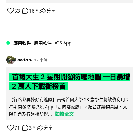
53
16
分享
↗
iOS App
應用軟件
應用軟件
Lawton
12 小時
首爾大生 2 星期開發防曬地圖 一日暴增
2 萬人下載衝榜首
【行路都要揀好有遮陰】南韓首爾大學 23 歲學生劉敏俊利用 2
星期開發防曬導航 App「走向陰涼處」，結合建築物高度、太
閱讀全文
陽仰角及行道樹陰影...
71
3
分享
↗