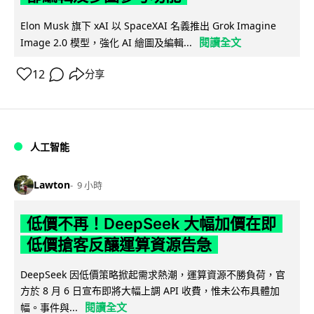
Elon Musk 旗下 xAI 以 SpaceXAI 名義推出 Grok Imagine
閱讀全文
Image 2.0 模型，強化 AI 繪圖及編輯...
12
分享
人工智能
Lawton
9 小時
低價不再！DeepSeek 大幅加價在即
低價搶客反釀運算資源告急
DeepSeek 因低價策略掀起需求熱潮，運算資源不勝負荷，官
方於 8 月 6 日宣布即將大幅上調 API 收費，惟未公布具體加
閱讀全文
幅。事件與...