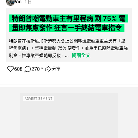
Vin
1 日
特朗普嘲電動車主有里程病 剩 75% 電
量即焦慮發作 狂言一手終結電車指令
特朗普在拉斯維加斯造勢大會上公開嘲諷電動車車主患有「里
程焦慮病」，聲稱電量剩 75% 便發作，並重申已廢除電動車強
閱讀全文
制令。惟專業車媒隨即反駁，...
608
270
分享
↗
ADVERTISEMENT