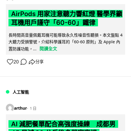
AirPods 用家注意聽力響紅燈 醫學界籲
耳機用戶謹守「60-60」鐵律
長時間高音量佩戴耳機可能導致永久性噪音性聽損。本文盤點 4
大聽力受損警號，介紹科學護耳的「60-60 原則」及 Apple 內
閱讀全文
置防護功能，...
20
分享
人工智能
arthur
1 日
AI 減肥餐單配合高強度操練 成都男