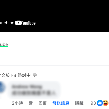
Tube
此文於 FB 熱討中
💬