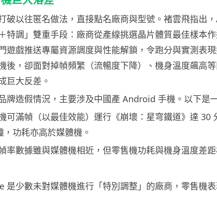
打破以往匿名做法，直接點名廠商與型號。褚雲飛指出，And
＋特調」雙重手段：廠商從產線挑選晶片體質最佳樣本作
門遊戲推送專屬資源調度與性能解鎖，令跑分與實測表現
機後，卻面對掉幀頻繁（流暢度下降）、機身溫度飆高等
成巨大反差。
牌造假情況，主要涉及中國產 Android 手機。以下是
媒體機可滿幀（以最佳效能）運行《崩壞：星穹鐵道》達 30
分鐘，功耗亦高於媒體機。
幀率數據雖與媒體機相近，但零售機功耗與機身溫度差距
ple 是少數未對媒體機進行「特別調整」的廠商，零售機