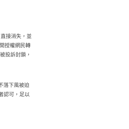
人工智能
華為科學家警告 NVIDIA 已近物
理極限 華為「韜定律」可繞過
摩...
影片直接消失，並
06.08.2026
開授權網民轉
亦被投訴封鎖，
城中熱話
家長無得慳錢買二手書 電子啟動
碼鎖死二手教科書 學生無法做功
課
06.08.2026
中不落下風被迫
費者認可，足以
遊戲情報
PlayStation 確認停產實體光碟
包裝印出重要通告 2...
06.08.2026