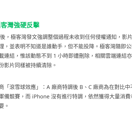
極客灣強硬反擊
 下架影片後，極客灣發文強調整個過程未收到任何侵權通知，
理，並表明不知道是誰動手，但不能投降。極客灣隨即公
載連結，惟該動態不到 1 小時即遭刪除，相關雲端連結
份影片同樣被持續清除。
商「滾雪球效應」：A 廠商特調後 B、C 廠商為在對比
備競賽，而 iPhone 沒有進行特調，依然獲得大量消
要。