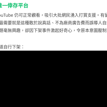
 成唯一倖存平台
ouTube 仍可正常觀看，吸引大批網民湧入打賞支援。
最需要就是這種敢於說真話、不為廠商廣告費而誤導人自
題毫無興趣，卻因下架事件激起好奇心，令原本意圖壓制
道自行下架：