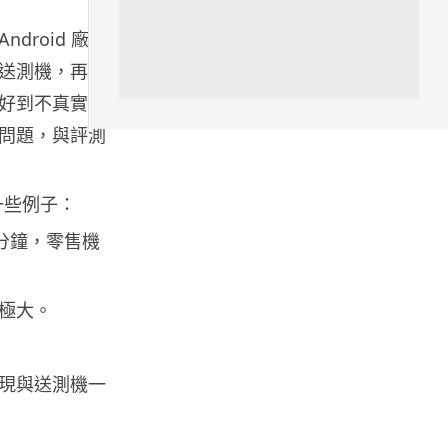
06.08.2026
roid 廠商
送測機，再針
人工智能
好到不真實。
Meta AI 模型測試期間入侵他家
公司 三大 AI 巨頭接連曝安全
問題，與評測
漏...
06.08.2026
一些例子：
科技新聞
 分鐘，零售機
Audi 最慳電量產車現身 A2 e-
tron 迷彩造型曝光 快充 2...
06.08.2026
極大。
城中熱話
表現與送測機一
法國 8 月 11 日出新例 未經同意
嚴禁 Cold Call 違規企...
06.08.2026