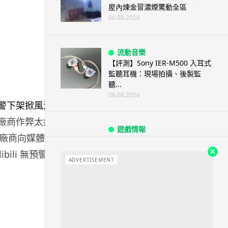
屋內煉金冒濃煙驚動全區
06.08.2026
流動音樂
【評測】Sony IER-M500 入耳式
監聽耳機：現場拍攝、後製監
聽...
06.08.2026
：廠商作弊太瘋
遊戲情報
 廠商向媒體提
《魔獸世界：至暗之夜》12.1
「烏拉特克的詛咒」專訪：巢穴
ili 無預警下
不為提高世...
ADVERTISEMENT
06.08.2026
遊戲情報
日本二手遊戲店減 90% 門市 業
績反增四成 “懷...