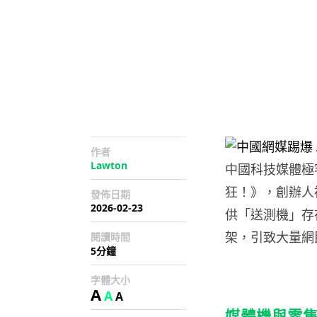
作者
Lawton
中國科技媒體極客
狂！》，創辦人褚
發佈日期
2026-02-23
供「送測機」存在性
架，引致大量網民
閱讀時間
5分鐘
字體大小
A
A
A
媒體機與零