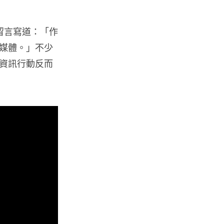
人工智能
Samsung 展示 Galaxy AI 新方
有留言寫道：「作
向 未來手機毋須輸入文字...
媒體。」不少
06.08.2026
資訊行動反而
城中熱話
港夫婦澳門的士拾相機 據為己有
被的士 Cam 睇到 2 個月後再...
06.08.2026
家居無線
逾 20 款平價路由器爆後門 每 35
秒自動連線回中國 全球 10 ...
06.08.2026
人工智能