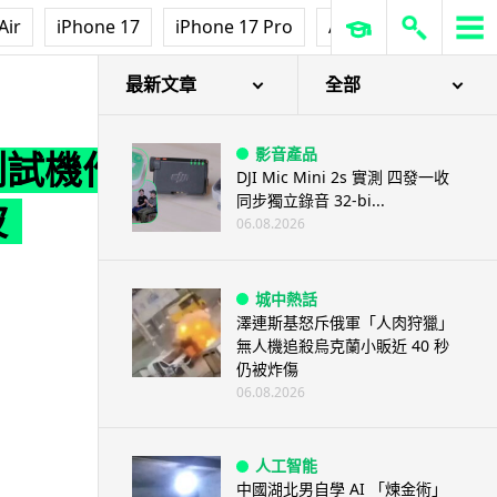
Air
iPhone 17
iPhone 17 Pro
AirPods Pro 3
Ap
風波
最新文章
全部
影音產品
體測試機作
DJI Mic Mini 2s 實測 四發一收
同步獨立錄音 32-bi...
波
06.08.2026
城中熱話
澤連斯基怒斥俄軍「人肉狩獵」
無人機追殺烏克蘭小販近 40 秒
仍被炸傷
06.08.2026
人工智能
中國湖北男自學 AI 「煉金術」