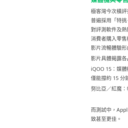
極客灣今次橫評
普遍採用「特挑
對評測軟件及熱
消費者購入零售
影片流暢體驗形
影片具體揭露各品
iQOO 15：
僅能撐約 15 
努比亞／紅魔：
而測試中，Ap
致甚至更佳。