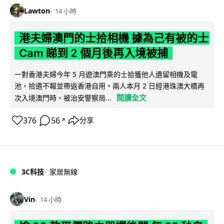
Lawton
14 小時
港夫婦澳門的士拾相機 據為己有被的士
Cam 睇到 2 個月後再入境被捕
一對香港夫婦今年 5 月遊澳門乘的士拾獲他人遺留相機及電
池，拾遺不報並帶返香港自用。兩人本月 2 日經港珠澳大橋再
閱讀全文
次入境澳門時，被治安警察局...
376
56
分享
↗
3C科技
家居無線
Vin
14 小時