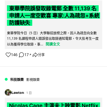
東華學院誤發取錄電郵 全數 11,139 名
申請人一度空歡喜 專家:人為疏忽+系統
防護缺失
東華學院今日（5 日）大學聯招放榜之際，因人為疏忽向全數
11,139 名課程申請人錯誤發出取錄通知電郵，令大批考生一度
閱讀全文
以為獲得學位取錄，事...
146
17
分享
↗
科技娛樂
影視娛樂
Lawton
1 日
Nicolas Cage 主演未上映電影 Netflix