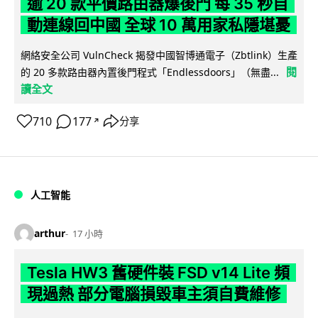
逾 20 款平價路由器爆後門 每 35 秒自
動連線回中國 全球 10 萬用家私隱堪憂
網絡安全公司 VulnCheck 揭發中國智博通電子（Zbtlink）生產
閱
的 20 多款路由器內置後門程式「Endlessdoors」（無盡...
讀全文
710
177
分享
↗
人工智能
arthur
17 小時
Tesla HW3 舊硬件裝 FSD v14 Lite 頻
現過熱 部分電腦損毀車主須自費維修