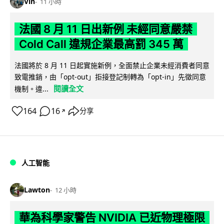
Vin
11 小時
法國 8 月 11 日出新例 未經同意嚴禁
Cold Call 違規企業最高罰 345 萬
法國將於 8 月 11 日起實施新例，全面禁止企業未經消費者同意
致電推銷，由「opt-out」拒接登記制轉為「opt-in」先徵同意
閱讀全文
機制。違...
164
16
分享
↗
人工智能
Lawton
12 小時
華為科學家警告 NVIDIA 已近物理極限