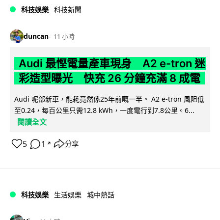
科技娛樂
科技新聞
duncan
11 小時
Audi 最慳電量產車現身 A2 e-tron 迷
彩造型曝光 快充 26 分鐘充滿 8 成電
Audi 呢部新車，能耗竟然係25年前嘅一半。 A2 e-tron 風阻低
至0.24，每百公里只需12.8 kWh，一度電行到7.8公里。6...
閱讀全文
5
1
分享
↗
科技娛樂
生活娛樂
城中熱話