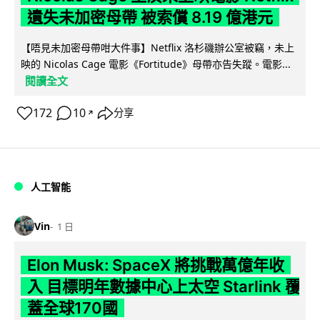
遺失未加密母帶 被索償 8.19 億港元
【唔見未加密母帶咁大件事】Netflix 洛杉磯辦公室被竊，未上
映的 Nicolas Cage 電影《Fortitude》母帶亦告失蹤。電影...
閱讀全文
172
10
分享
↗
人工智能
Vin
1 日
Elon Musk: SpaceX 將挑戰萬億年收
入 目標明年數據中心上太空 Starlink 覆
蓋全球170國