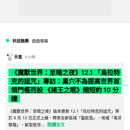
科技娛樂
遊戲情報
天恩
9 小時
《魔獸世界：至暗之夜》12.1 「烏拉特
克的詛咒」專訪：巢穴不為提高世界首
領門檻而設 《諸王之眠》縮短約 10 分
鐘
《魔獸世界：至暗之夜》版本更新 12.1「烏拉特克的詛咒」將
於 8 月 13 日正式上線，帶來全新區域「盤蛇島」、地城「毒牙
閱讀全文
祭壇」、新型態世...