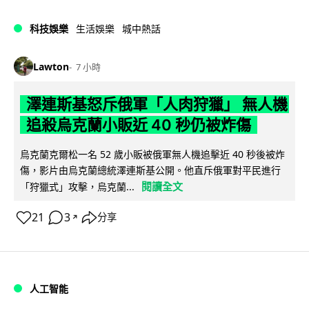
科技娛樂
生活娛樂
城中熱話
Lawton
7 小時
澤連斯基怒斥俄軍「人肉狩獵」 無人機
追殺烏克蘭小販近 40 秒仍被炸傷
烏克蘭克爾松一名 52 歲小販被俄軍無人機追擊近 40 秒後被炸
傷，影片由烏克蘭總統澤連斯基公開。他直斥俄軍對平民進行
閱讀全文
「狩獵式」攻擊，烏克蘭...
21
3
分享
↗
人工智能