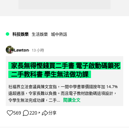
科技娛樂
生活娛樂
城中熱話
Lawton
13 小時
家長無得慳錢買二手書 電子啟動碼鎖死
二手教科書 學生無法做功課
社福界立法會議員陳文宜指，一間中學書單價錢按年加 14.7%
遠超通漲，令家長難以負擔。而且電子教材啟動碼這項設計，
閱讀全文
令學生無法完成功課，二手...
569
220
分享
↗