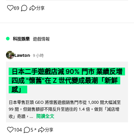
69
分享
科技娛樂
遊戲情報
Lawton
9 小時
日本二手遊戲店減 90% 門市 業績反增
四成 "懷舊"在 Z 世代變成最潮「新鮮
感」
日本零售巨頭 GEO 將懷舊遊戲銷售門市從 1,000 間大幅減至
99 間，但銷售額卻不降反升至過往的 1.4 倍。做到「減店增
閱讀全文
收」奇蹟，...
104
5
分享
↗