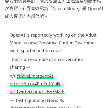
容前須核實年齡。兩批截圖在 X 上迅速累積數十萬
次瀏覽，外界普遍認為「Citron Mode」是 OpenAI
成人模式的內部代號。
OpenAI is reportedly working on the Adult
Mode as new “Sensitive Content” warnings
were spotted in the code.
This is an example of a conversation
sharing 👀
h/t
@SiveEmergentAI
https://t.co/4PmEqbYs4k
pic.twitter.com/tLjEzGMX3t
— TestingCatalog News 🗞