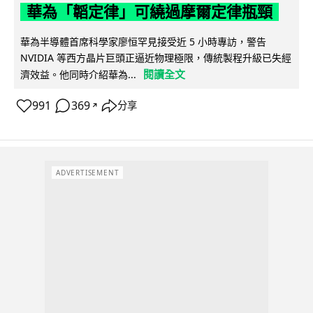
華為「韜定律」可繞過摩爾定律瓶頸
華為半導體首席科學家廖恒罕見接受近 5 小時專訪，警告
NVIDIA 等西方晶片巨頭正逼近物理極限，傳統製程升級已失經
閱讀全文
濟效益。他同時介紹華為...
991
369
分享
↗
ADVERTISEMENT