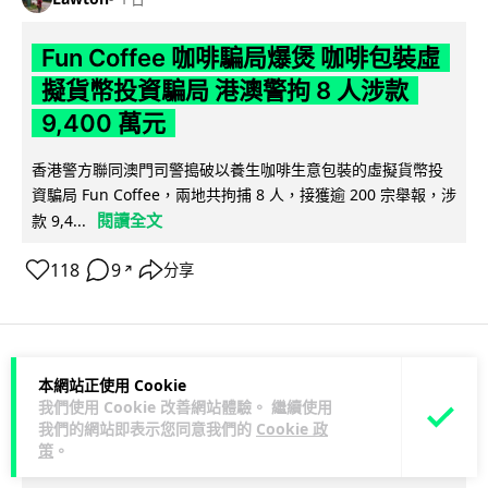
Fun Coffee 咖啡騙局爆煲 咖啡包裝虛
擬貨幣投資騙局 港澳警拘 8 人涉款
9,400 萬元
香港警方聯同澳門司警搗破以養生咖啡生意包裝的虛擬貨幣投
資騙局 Fun Coffee，兩地共拘捕 8 人，接獲逾 200 宗舉報，涉
閱讀全文
款 9,4...
118
9
分享
↗
科技娛樂
生活科技
智慧城市
本網站正使用 Cookie
我們使用 Cookie 改善網站體驗。 繼續使用
我們的網站即表示您同意我們的
Cookie 政
Lawton
1 日
策
。