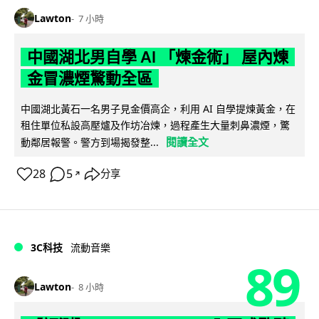
Lawton
7 小時
中國湖北男自學 AI 「煉金術」 屋內煉
金冒濃煙驚動全區
中國湖北黃石一名男子見金價高企，利用 AI 自學提煉黃金，在
租住單位私設高壓爐及作坊冶煉，過程產生大量刺鼻濃煙，驚
閱讀全文
動鄰居報警。警方到場揭發整...
28
5
分享
↗
3C科技
流動音樂
89
Lawton
8 小時