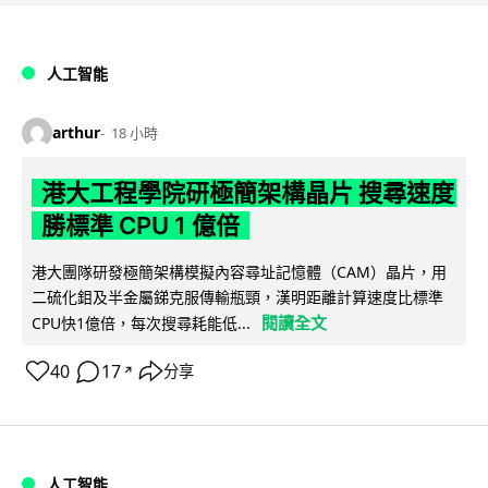
人工智能
arthur
18 小時
港大工程學院研極簡架構晶片 搜尋速度
勝標準 CPU 1 億倍
港大團隊研發極簡架構模擬內容尋址記憶體（CAM）晶片，用
二硫化鉬及半金屬銻克服傳輸瓶頸，漢明距離計算速度比標準
閱讀全文
CPU快1億倍，每次搜尋耗能低...
40
17
分享
↗
人工智能