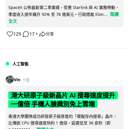
SpaceX 公佈最新第二季業績，受惠 Starlink 與 AI 業務帶動，
閱讀
季度收入按年飆升 92% 至 78 億美元。行政總裁 Elon...
全文
129
17
分享
↗
人工智能
Vin
1 日
港大研原子級新晶片 AI 搜尋速度提升
一億倍 手機人臉識別免上雲端
香港大學團隊成功研發原子級厚度的「模擬存內搜尋」晶片，
比傳統 CPU 搜尋速度快約 1 億倍，延遲低至 36 皮秒（即