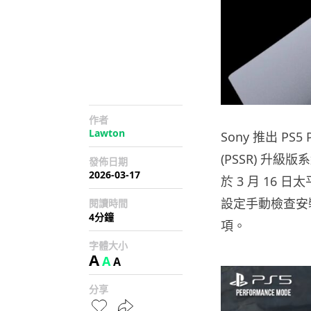
作者
Lawton
Sony 推出 PS5 Pr
(PSSR) 升
發佈日期
2026-03-17
於 3 月 16
設定手動檢查安裝，並
閱讀時間
4分鐘
項。
字體大小
A
A
A
分享