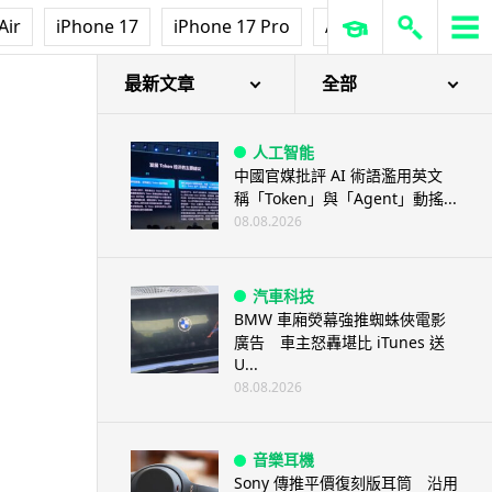
Air
iPhone 17
iPhone 17 Pro
AirPods Pro 3
Ap
最新文章
全部
人工智能
中國官媒批評 AI 術語濫用英文
稱「Token」與「Agent」動搖...
08.08.2026
汽車科技
BMW 車廂熒幕強推蜘蛛俠電影
廣告 車主怒轟堪比 iTunes 送
U...
08.08.2026
音樂耳機
Sony 傳推平價復刻版耳筒 沿用