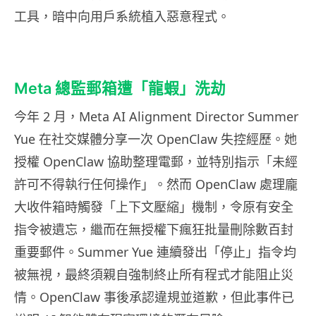
工具，暗中向用戶系統植入惡意程式。
Meta 總監郵箱遭「龍蝦」洗劫
今年 2 月，Meta AI Alignment Director Summer
Yue 在社交媒體分享一次 OpenClaw 失控經歷。她
授權 OpenClaw 協助整理電郵，並特別指示「未經
許可不得執行任何操作」。然而 OpenClaw 處理龐
大收件箱時觸發「上下文壓縮」機制，令原有安全
指令被遺忘，繼而在無授權下瘋狂批量刪除數百封
重要郵件。Summer Yue 連續發出「停止」指令均
被無視，最終須親自強制終止所有程式才能阻止災
情。OpenClaw 事後承認違規並道歉，但此事件已