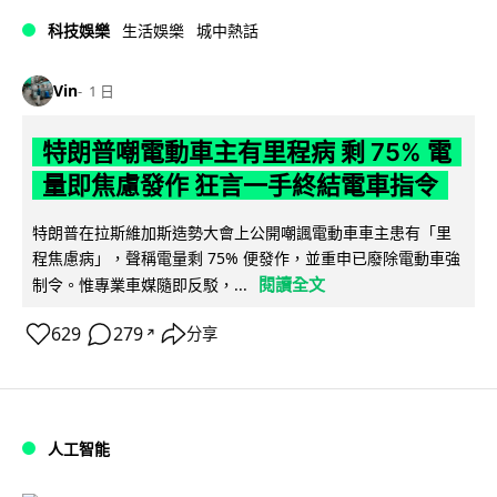
科技娛樂
生活娛樂
城中熱話
Vin
1 日
特朗普嘲電動車主有里程病 剩 75% 電
量即焦慮發作 狂言一手終結電車指令
特朗普在拉斯維加斯造勢大會上公開嘲諷電動車車主患有「里
程焦慮病」，聲稱電量剩 75% 便發作，並重申已廢除電動車強
閱讀全文
制令。惟專業車媒隨即反駁，...
629
279
分享
↗
人工智能