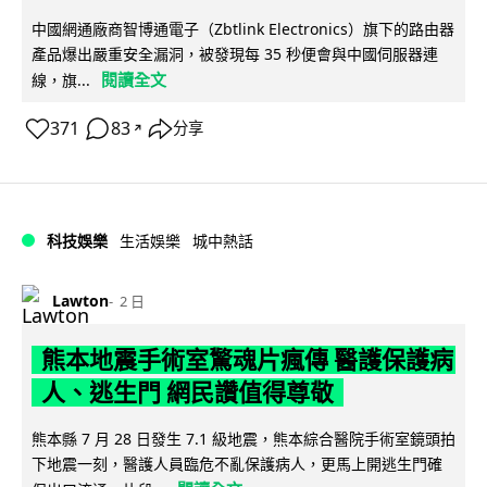
中國網通廠商智博通電子（Zbtlink Electronics）旗下的路由器
產品爆出嚴重安全漏洞，被發現每 35 秒便會與中國伺服器連
閱讀全文
線，旗...
371
83
分享
↗
科技娛樂
生活娛樂
城中熱話
Lawton
2 日
熊本地震手術室驚魂片瘋傳 醫護保護病
人、逃生門 網民讚值得尊敬
熊本縣 7 月 28 日發生 7.1 級地震，熊本綜合醫院手術室鏡頭拍
下地震一刻，醫護人員臨危不亂保護病人，更馬上開逃生門確