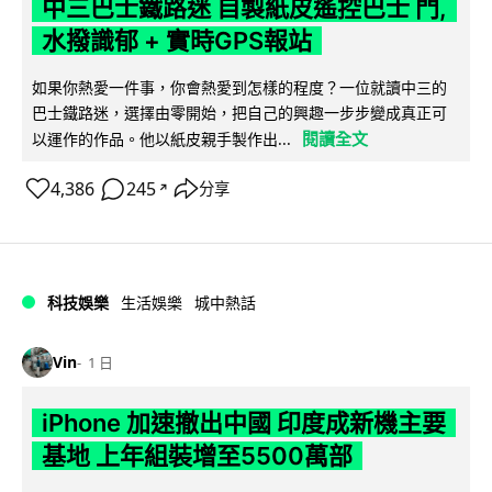
中三巴士鐵路迷 自製紙皮遙控巴士 門,
水撥識郁 + 實時GPS報站
如果你熱愛一件事，你會熱愛到怎樣的程度？一位就讀中三的
巴士鐵路迷，選擇由零開始，把自己的興趣一步步變成真正可
閱讀全文
以運作的作品。他以紙皮親手製作出...
4,386
245
分享
↗
科技娛樂
生活娛樂
城中熱話
Vin
1 日
iPhone 加速撤出中國 印度成新機主要
基地 上年組裝增至5500萬部