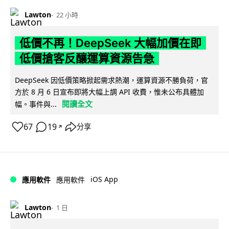
Lawton
22 小時
低價不再！DeepSeek 大幅加價在即
低價搶客反釀運算資源告急
DeepSeek 因低價策略掀起需求熱潮，運算資源不勝負荷，官
方於 8 月 6 日宣布即將大幅上調 API 收費，惟未公布具體加
閱讀全文
幅。事件與...
67
19
分享
↗
iOS App
應用軟件
應用軟件
Lawton
1 日