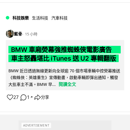
科技娛樂
生活科技
汽車科技
藍骨
15 小時
BMW 車廂熒幕強推蜘蛛俠電影廣告
車主怒轟堪比 iTunes 送 U2 專輯翻版
BMW 近日透過無線更新向全球逾 70 個市場車輛中控熒幕推送
《蜘蛛俠：英雄重生》宣傳動畫，啟動車輛即彈出通知，觸發
閱讀全文
大批車主不滿。BMW 早...
27
1
分享
↗
ADVERTISEMENT