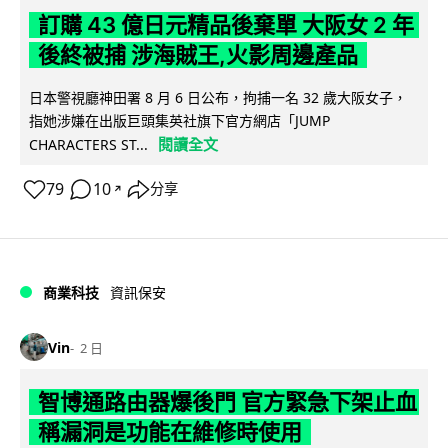
訂購 43 億日元精品後棄單 大阪女 2 年
後終被捕 涉海賊王,火影周邊產品
日本警視廳神田署 8 月 6 日公布，拘捕一名 32 歲大阪女子，
指她涉嫌在出版巨頭集英社旗下官方網店「JUMP
閱讀全文
CHARACTERS ST...
79
10
分享
↗
商業科技
資訊保安
Vin
2 日
智博通路由器爆後門 官方緊急下架止血
稱漏洞是功能在維修時使用