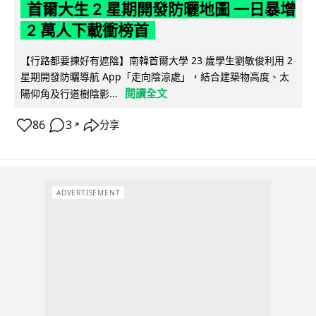
首爾大生 2 星期開發防曬地圖 一日暴增
2 萬人下載衝榜首
【行路都要揀好有遮陰】南韓首爾大學 23 歲學生劉敏俊利用 2
星期開發防曬導航 App「走向陰涼處」，結合建築物高度、太
閱讀全文
陽仰角及行道樹陰影...
86
3
分享
↗
ADVERTISEMENT