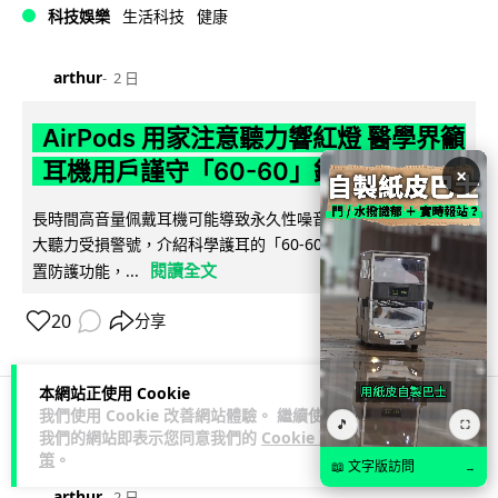
科技娛樂
生活科技
健康
arthur
2 日
AirPods 用家注意聽力響紅燈 醫學界籲
耳機用戶謹守「60-60」鐵律
×
長時間高音量佩戴耳機可能導致永久性噪音性聽損。本文盤點 4
大聽力受損警號，介紹科學護耳的「60-60 原則」及 Apple 內
閱讀全文
置防護功能，...
20
分享
本網站正使用 Cookie
我們使用 Cookie 改善網站體驗。 繼續使用
🎵
⛶
人工智能
我們的網站即表示您同意我們的
Cookie 政
策
。
📖 文字版訪問
→
arthur
2 日