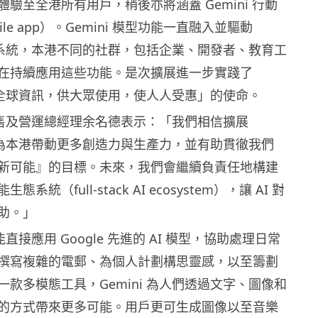
p）體驗至全港所有用戶，稍後亦將涵蓋 Gemini 行動
le app）。Gemini 模型功能一直融入並驅動
生態系統，本港不同的社群，包括企業、開發者、教育工
在持續應用這些功能。是次擴展進一步實踐了
匯整全球資訊，供大眾使用，使人人受惠」的使命。
港銷售及營運總經理余名德表示：「我們相信擴展
驗將為本港帶動更多創造力與生產力，並有助貫徹我們
新可能』的目標。未來，我們會繼續負責任地構建
系統（full-stack AI ecosystem），讓 AI 對
助。」
戶能直接應用 Google 先進的 AI 模型，協助處理日常
撰寫複雜的電郵、為個人計劃構思靈感，以至籌劃
款多模態工具，Gemini 為人們透過文字、圖像和
的方式帶來更多可能。用戶更可生成圖像以至音樂