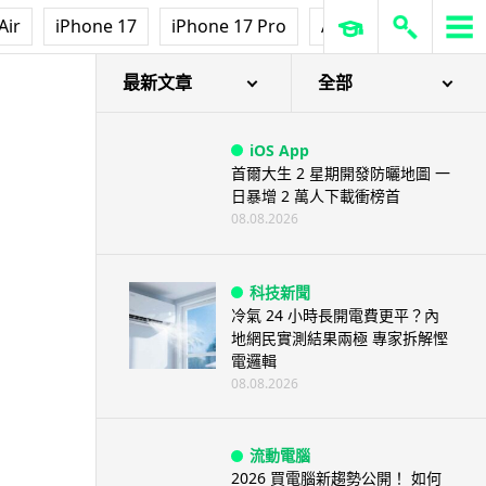
Air
iPhone 17
iPhone 17 Pro
AirPods Pro 3
Ap
最新文章
全部
iOS App
首爾大生 2 星期開發防曬地圖 一
日暴增 2 萬人下載衝榜首
08.08.2026
科技新聞
冷氣 24 小時長開電費更平？內
地網民實測結果兩極 專家拆解慳
電邏輯
08.08.2026
流動電腦
2026 買電腦新趨勢公開！ 如何