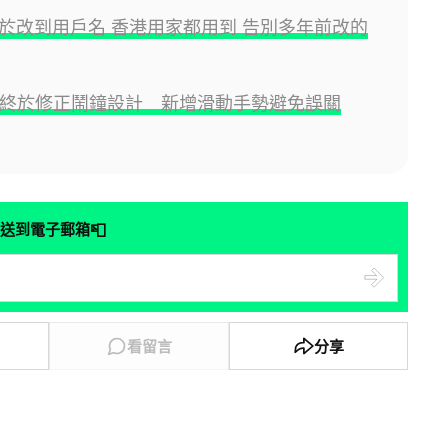
l 終於改到用戶名 香港用家都用到 告別多年前改的
6.1 終於修正鬧鐘設計 新增滑動手勢避免誤關
📮
送到電子郵箱
看留言
分享