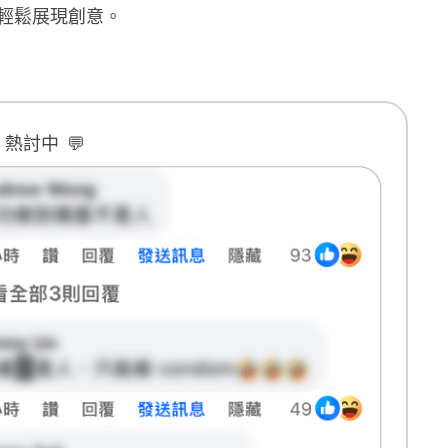
輕鬆展現創意。
B 熱討中
💬