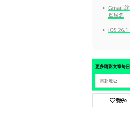
Gmai
尷尬名
iOS 2
更多精彩文章每日
讚好
0