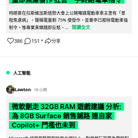
特朗普在拉斯維加斯造勢大會上公開嘲諷電動車車主患有「里
程焦慮病」，聲稱電量剩 75% 便發作，並重申已廢除電動車強
閱讀全文
制令。惟專業車媒隨即反駁，...
386
151
分享
↗
人工智能
Lawton
18 小時
微軟刪走 32GB RAM 遊戲建議 分析:
為 8GB Surface 銷售鋪路 連自家
Copilot+ 門檻也未到