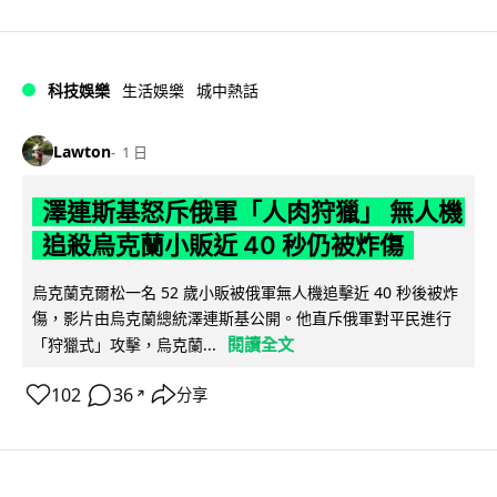
科技娛樂
生活娛樂
城中熱話
Lawton
1 日
澤連斯基怒斥俄軍「人肉狩獵」 無人機
追殺烏克蘭小販近 40 秒仍被炸傷
烏克蘭克爾松一名 52 歲小販被俄軍無人機追擊近 40 秒後被炸
傷，影片由烏克蘭總統澤連斯基公開。他直斥俄軍對平民進行
閱讀全文
「狩獵式」攻擊，烏克蘭...
102
36
分享
↗