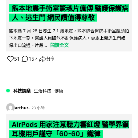
熊本地震手術室驚魂片瘋傳 醫護保護病
人、逃生門 網民讚值得尊敬
熊本縣 7 月 28 日發生 7.1 級地震，熊本綜合醫院手術室鏡頭拍
下地震一刻，醫護人員臨危不亂保護病人，更馬上開逃生門確
閱讀全文
保出口流通。片段...
51
15
分享
↗
科技娛樂
生活科技
健康
arthur
23 小時
AirPods 用家注意聽力響紅燈 醫學界籲
耳機用戶謹守「60-60」鐵律