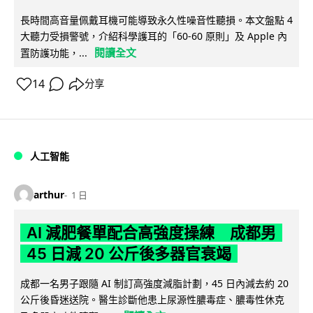
長時間高音量佩戴耳機可能導致永久性噪音性聽損。本文盤點 4
大聽力受損警號，介紹科學護耳的「60-60 原則」及 Apple 內
閱讀全文
置防護功能，...
14
分享
人工智能
arthur
1 日
AI 減肥餐單配合高強度操練 成都男
45 日減 20 公斤後多器官衰竭
成都一名男子跟隨 AI 制訂高強度減脂計劃，45 日內減去約 20
公斤後昏迷送院。醫生診斷他患上尿源性膿毒症、膿毒性休克