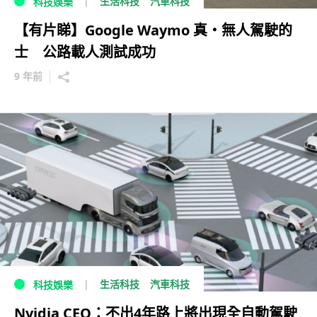
生活科技
汽車科技
科技娛樂
【有片睇】Google Waymo 真・無人駕駛的
士 公路載人測試成功
9 年前
生活科技
汽車科技
科技娛樂
Nvidia CEO：不出4年路上將出現全自動駕駛