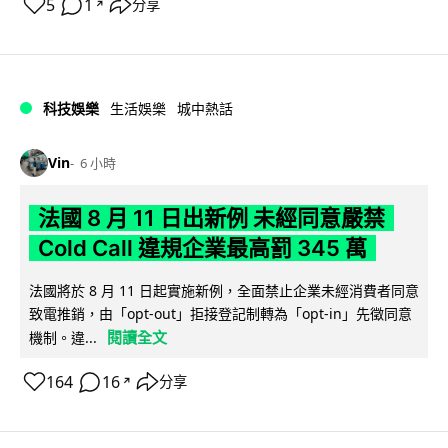
5
1
分享
↗
科技娛樂
生活娛樂
城中熱話
Vin
6 小時
法國 8 月 11 日出新例 未經同意嚴禁
Cold Call 違規企業最高罰 345 萬
法國將於 8 月 11 日起實施新例，全面禁止企業未經消費者同意
致電推銷，由「opt-out」拒接登記制轉為「opt-in」先徵同意
閱讀全文
機制。違...
164
16
分享
↗