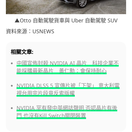
▲Otto 自動駕駛貨車與 Uber 自動駕駛 SUV
資料來源：USNEWS
相關文章:
中國宣佈封殺 NVIDIA AI 晶片 科技企業不
能採購最新晶片 黃仁勳：會保持耐心
NVIDIA DLSS 5 宣傳片被「下架」 意大利電
視台用完片段竟反索版權
NVIDIA 罕有發中英網誌聲明 否認晶片有後
門 也沒有Kill Switch關閉裝置