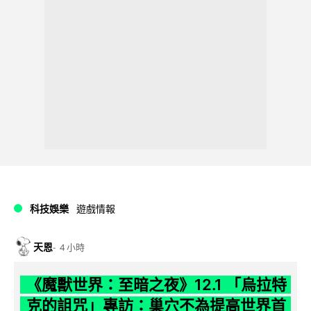
科技娛樂
遊戲情報
天恩
4 小時
《魔獸世界：至暗之夜》12.1 「烏拉特
克的詛咒」專訪：巢穴不為提高世界首