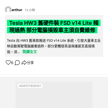
arthur
13 小時
Tesla HW3 舊硬件裝 FSD v14 Lite 頻
現過熱 部分電腦損毀車主須自費維修
Tesla 向 HW3 舊車款推送 FSD v14 Lite 系統，引發大量車主反
映自動駕駛電腦嚴重過熱，部分更觸發高溫保護甚至直接燒
閱讀全文
毀，須...
6
分享
ADVERTISEMENT