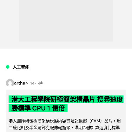
人工智能
arthur
14 小時
港大工程學院研極簡架構晶片 搜尋速度
勝標準 CPU 1 億倍
港大團隊研發極簡架構模擬內容尋址記憶體（CAM）晶片，用
二硫化鉬及半金屬銻克服傳輸瓶頸，漢明距離計算速度比標準