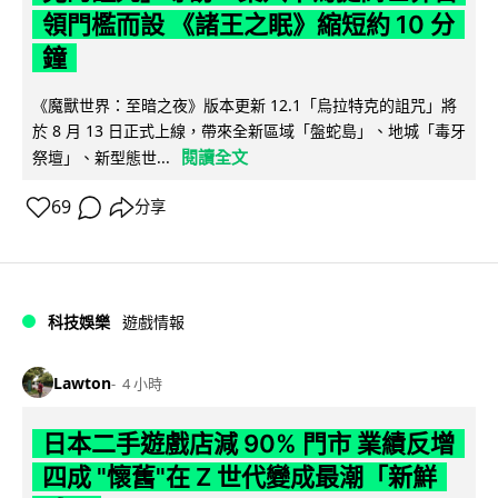
領門檻而設 《諸王之眠》縮短約 10 分
鐘
《魔獸世界：至暗之夜》版本更新 12.1「烏拉特克的詛咒」將
於 8 月 13 日正式上線，帶來全新區域「盤蛇島」、地城「毒牙
閱讀全文
祭壇」、新型態世...
69
分享
科技娛樂
遊戲情報
Lawton
4 小時
日本二手遊戲店減 90% 門市 業績反增
四成 "懷舊"在 Z 世代變成最潮「新鮮