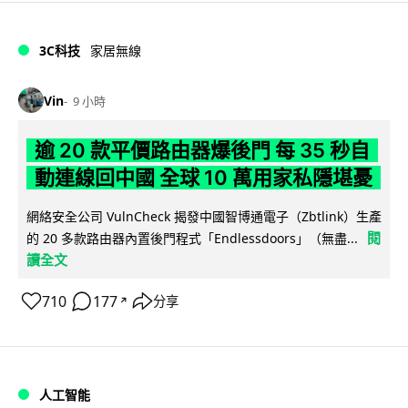
3C科技
家居無線
Vin
9 小時
逾 20 款平價路由器爆後門 每 35 秒自
動連線回中國 全球 10 萬用家私隱堪憂
網絡安全公司 VulnCheck 揭發中國智博通電子（Zbtlink）生產
閱
的 20 多款路由器內置後門程式「Endlessdoors」（無盡...
讀全文
710
177
分享
↗
人工智能