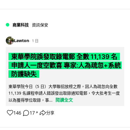
商業科技
資訊保安
Lawton
1 日
東華學院誤發取錄電郵 全數 11,139 名
申請人一度空歡喜 專家:人為疏忽+系統
防護缺失
東華學院今日（5 日）大學聯招放榜之際，因人為疏忽向全數
11,139 名課程申請人錯誤發出取錄通知電郵，令大批考生一度
閱讀全文
以為獲得學位取錄，事...
146
17
分享
↗