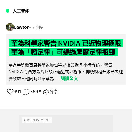
人工智能
Lawton
7 小時
華為科學家警告 NVIDIA 已近物理極限
華為「韜定律」可繞過摩爾定律瓶頸
華為半導體首席科學家廖恒罕見接受近 5 小時專訪，警告
NVIDIA 等西方晶片巨頭正逼近物理極限，傳統製程升級已失經
閱讀全文
濟效益。他同時介紹華為...
991
369
分享
↗
ADVERTISEMENT