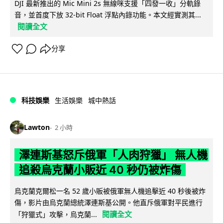
DJI 最新推出的 Mic Mini 2s 無線咪支援「四發一收」分軌錄
音，並首度下放 32-bit Float 浮點內錄功能。本文經實測其...
閱讀全文
分享
科技娛樂
生活娛樂
城中熱話
Lawton
2 小時
澤連斯基怒斥俄軍「人肉狩獵」 無人機
追殺烏克蘭小販近 40 秒仍被炸傷
烏克蘭克爾松一名 52 歲小販被俄軍無人機追擊近 40 秒後被炸
傷，影片由烏克蘭總統澤連斯基公開。他直斥俄軍對平民進行
閱讀全文
「狩獵式」攻擊，烏克蘭...