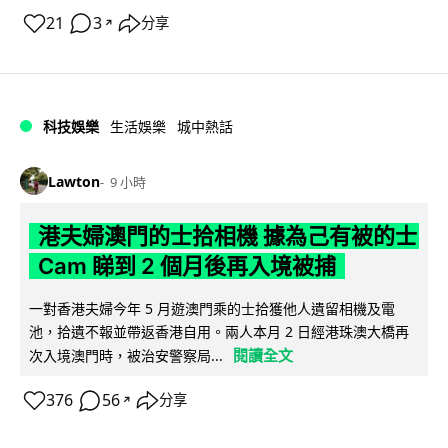
21
3
分享
↗
科技娛樂
生活娛樂
城中熱話
Lawton
9 小時
港夫婦澳門的士拾相機 據為己有被的士
Cam 睇到 2 個月後再入境被捕
一對香港夫婦今年 5 月遊澳門乘的士拾獲他人遺留相機及電
池，拾遺不報並帶返香港自用。兩人本月 2 日經港珠澳大橋再
閱讀全文
次入境澳門時，被治安警察局...
376
56
分享
↗