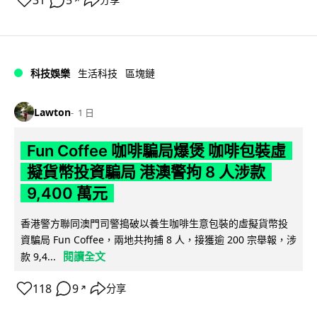
31
5
分享
科技娛樂
生活科技
區塊鏈
Lawton
1 日
Fun Coffee 咖啡騙局爆煲 咖啡包裝虛
擬貨幣投資騙局 港澳警拘 8 人涉款
9,400 萬元
香港警方聯同澳門司警搗破以養生咖啡生意包裝的虛擬貨幣投
資騙局 Fun Coffee，兩地共拘捕 8 人，接獲逾 200 宗舉報，涉
閱讀全文
款 9,4...
118
9
分享
↗