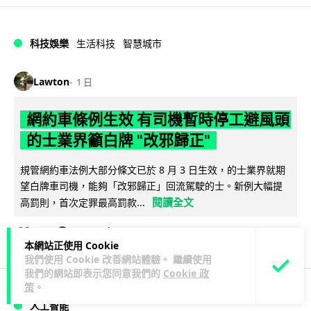
科技娛樂
生活科技
智慧城市
Lawton
1 日
網約車條例生效 有司機暫時停工避風頭
的士業界籲白牌 "改邪歸正"
規管網約車法例大部分條文已於 8 月 3 日生效，的士業界就期
望白牌車司機，能夠「改邪歸正」回流駕駛的士。新例大幅提
閱讀全文
高罰則，首次定罪最高罰款...
204
146
分享
↗
本網站正使用 Cookie
我們使用 Cookie 改善網站體驗。 繼續使用
我們的網站即表示您同意我們的
Cookie 政
策
。
人工智能