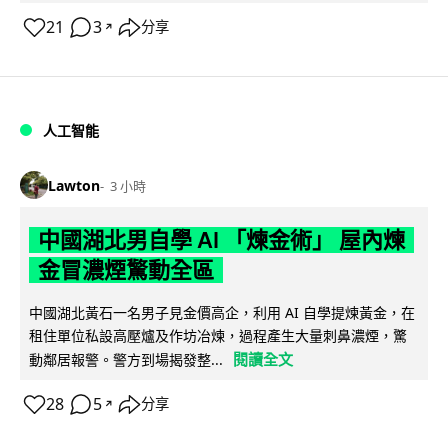
21
3
分享
↗
人工智能
Lawton
3 小時
中國湖北男自學 AI 「煉金術」 屋內煉
金冒濃煙驚動全區
中國湖北黃石一名男子見金價高企，利用 AI 自學提煉黃金，在
租住單位私設高壓爐及作坊冶煉，過程產生大量刺鼻濃煙，驚
閱讀全文
動鄰居報警。警方到場揭發整...
28
5
分享
↗