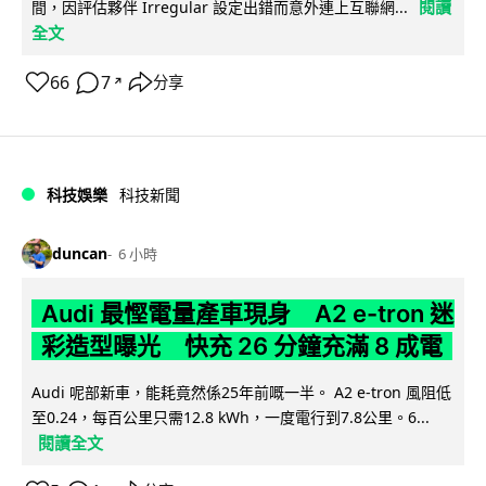
閱讀
間，因評估夥伴 Irregular 設定出錯而意外連上互聯網...
全文
66
7
分享
↗
科技娛樂
科技新聞
duncan
6 小時
Audi 最慳電量產車現身 A2 e-tron 迷
彩造型曝光 快充 26 分鐘充滿 8 成電
Audi 呢部新車，能耗竟然係25年前嘅一半。 A2 e-tron 風阻低
至0.24，每百公里只需12.8 kWh，一度電行到7.8公里。6...
閱讀全文