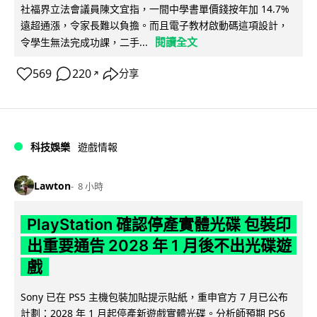
社福界立法會議員陳文宜指，一間中學書單價錢按年加 14.7%
遠超通漲，令家長難以負擔。而且電子教材啟動碼這項設計，
閱讀全文
令學生無法完成功課，二手...
569
220
分享
↗
科技娛樂
遊戲情報
Lawton
8 小時
PlayStation 確認停產實體光碟 包裝印
出重要通告 2028 年 1 月後不出光碟遊
戲
Sony 已在 PS5 主機包裝加貼提示貼紙，重申官方 7 月已公布
計劃：2028 年 1 月起停產新遊戲實體光碟。分析師預期 PS6