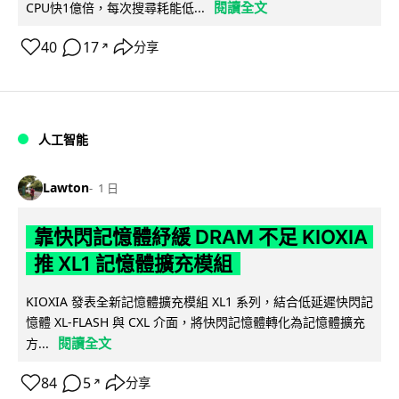
閱讀全文
CPU快1億倍，每次搜尋耗能低...
40
17
分享
↗
人工智能
Lawton
1 日
靠快閃記憶體紓緩 DRAM 不足 KIOXIA
推 XL1 記憶體擴充模組
KIOXIA 發表全新記憶體擴充模組 XL1 系列，結合低延遲快閃記
憶體 XL-FLASH 與 CXL 介面，將快閃記憶體轉化為記憶體擴充
閱讀全文
方...
84
5
分享
↗