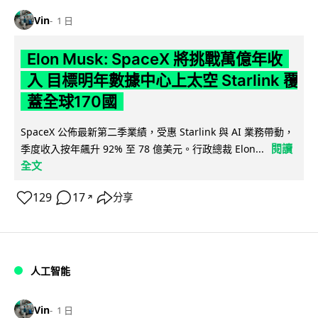
Vin
1 日
Elon Musk: SpaceX 將挑戰萬億年收
入 目標明年數據中心上太空 Starlink 覆
蓋全球170國
SpaceX 公佈最新第二季業績，受惠 Starlink 與 AI 業務帶動，
閱讀
季度收入按年飆升 92% 至 78 億美元。行政總裁 Elon...
全文
129
17
分享
↗
人工智能
Vin
1 日