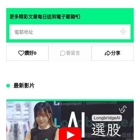
📮
更多精彩文章每日送到電子郵箱
讚好
0
看留言
分享
最新影片