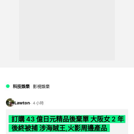
科技娛樂
影視娛樂
Lawton
4 小時
訂購 43 億日元精品後棄單 大阪女 2 年
後終被捕 涉海賊王,火影周邊產品