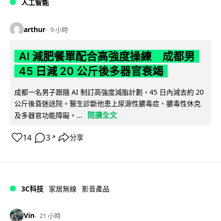
人工智能
arthur
9 小時
AI 減肥餐單配合高強度操練 成都男
45 日減 20 公斤後多器官衰竭
成都一名男子跟隨 AI 制訂高強度減脂計劃，45 日內減去約 20
公斤後昏迷送院。醫生診斷他患上尿源性膿毒症、膿毒性休克
閱讀全文
及多器官功能障礙。...
14
3
分享
↗
3C科技
家居無線
影音產品
Vin
21 小時