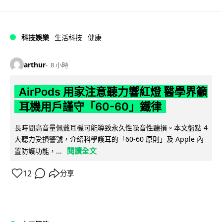
科技娛樂
生活科技
健康
arthur
8 小時
AirPods 用家注意聽力響紅燈 醫學界籲
耳機用戶謹守「60-60」鐵律
長時間高音量佩戴耳機可能導致永久性噪音性聽損。本文盤點 4
大聽力受損警號，介紹科學護耳的「60-60 原則」及 Apple 內
閱讀全文
置防護功能，...
12
分享