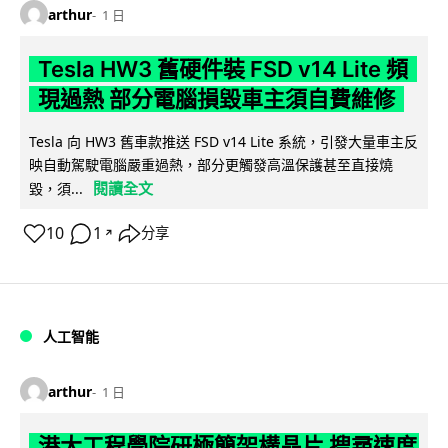
arthur
1 日
Tesla HW3 舊硬件裝 FSD v14 Lite 頻
現過熱 部分電腦損毀車主須自費維修
Tesla 向 HW3 舊車款推送 FSD v14 Lite 系統，引發大量車主反
映自動駕駛電腦嚴重過熱，部分更觸發高溫保護甚至直接燒
閱讀全文
毀，須...
10
1
分享
↗
人工智能
arthur
1 日
港大工程學院研極簡架構晶片 搜尋速度