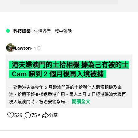
科技娛樂
生活娛樂
城中熱話
Lawton
1 日
港夫婦澳門的士拾相機 據為己有被的士
Cam 睇到 2 個月後再入境被捕
一對香港夫婦今年 5 月遊澳門乘的士拾獲他人遺留相機及電
池，拾遺不報並帶返香港自用。兩人本月 2 日經港珠澳大橋再
閱讀全文
次入境澳門時，被治安警察局...
529
75
分享
↗