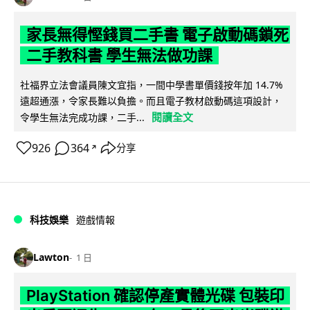
家長無得慳錢買二手書 電子啟動碼鎖死
二手教科書 學生無法做功課
社福界立法會議員陳文宜指，一間中學書單價錢按年加 14.7%
遠超通漲，令家長難以負擔。而且電子教材啟動碼這項設計，
閱讀全文
令學生無法完成功課，二手...
926
364
分享
↗
科技娛樂
遊戲情報
Lawton
1 日
PlayStation 確認停產實體光碟 包裝印