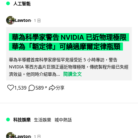
人工智能
Lawton
1 日
華為科學家警告 NVIDIA 已近物理極限
華為「韜定律」可繞過摩爾定律瓶頸
華為半導體首席科學家廖恒罕見接受近 5 小時專訪，警告
NVIDIA 等西方晶片巨頭正逼近物理極限，傳統製程升級已失經
閱讀全文
濟效益。他同時介紹華為...
1,539
589
分享
↗
科技娛樂
生活娛樂
城中熱話
Lawton
1 日