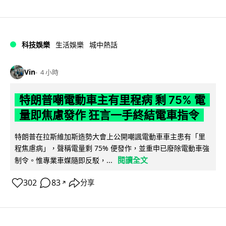
科技娛樂
生活娛樂
城中熱話
Vin
4 小時
特朗普嘲電動車主有里程病 剩 75% 電
量即焦慮發作 狂言一手終結電車指令
特朗普在拉斯維加斯造勢大會上公開嘲諷電動車車主患有「里
程焦慮病」，聲稱電量剩 75% 便發作，並重申已廢除電動車強
閱讀全文
制令。惟專業車媒隨即反駁，...
302
83
分享
↗