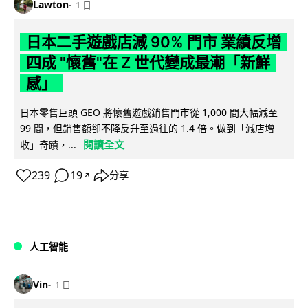
Lawton
1 日
日本二手遊戲店減 90% 門市 業績反增
四成 "懷舊"在 Z 世代變成最潮「新鮮
感」
日本零售巨頭 GEO 將懷舊遊戲銷售門市從 1,000 間大幅減至
99 間，但銷售額卻不降反升至過往的 1.4 倍。做到「減店增
閱讀全文
收」奇蹟，...
239
19
分享
↗
人工智能
Vin
1 日