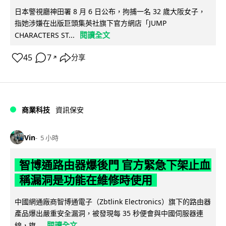
日本警視廳神田署 8 月 6 日公布，拘捕一名 32 歲大阪女子，
指她涉嫌在出版巨頭集英社旗下官方網店「JUMP
閱讀全文
CHARACTERS ST...
45
7
分享
↗
商業科技
資訊保安
Vin
5 小時
智博通路由器爆後門 官方緊急下架止血
稱漏洞是功能在維修時使用
中國網通廠商智博通電子（Zbtlink Electronics）旗下的路由器
產品爆出嚴重安全漏洞，被發現每 35 秒便會與中國伺服器連
閱讀全文
線，旗...