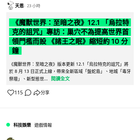
天恩
23 小時
《魔獸世界：至暗之夜》12.1 「烏拉特
克的詛咒」專訪：巢穴不為提高世界首
領門檻而設 《諸王之眠》縮短約 10 分
鐘
《魔獸世界：至暗之夜》版本更新 12.1「烏拉特克的詛咒」將
於 8 月 13 日正式上線，帶來全新區域「盤蛇島」、地城「毒牙
閱讀全文
祭壇」、新型態世...
115
分享
科技娛樂
遊戲情報