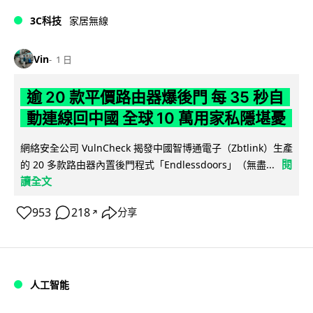
3C科技
家居無線
Vin
1 日
逾 20 款平價路由器爆後門 每 35 秒自
動連線回中國 全球 10 萬用家私隱堪憂
網絡安全公司 VulnCheck 揭發中國智博通電子（Zbtlink）生產
閱
的 20 多款路由器內置後門程式「Endlessdoors」（無盡...
讀全文
953
218
分享
↗
人工智能