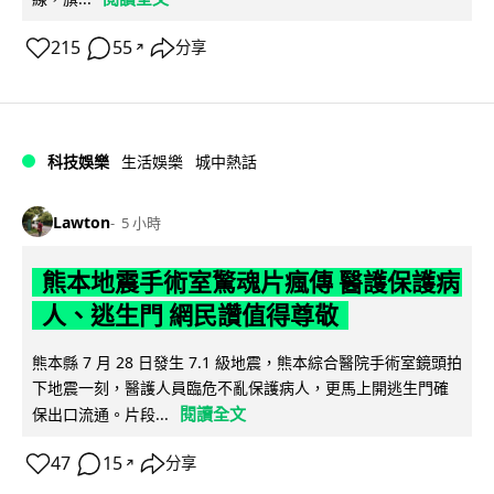
215
55
分享
↗
科技娛樂
生活娛樂
城中熱話
Lawton
5 小時
熊本地震手術室驚魂片瘋傳 醫護保護病
人、逃生門 網民讚值得尊敬
熊本縣 7 月 28 日發生 7.1 級地震，熊本綜合醫院手術室鏡頭拍
下地震一刻，醫護人員臨危不亂保護病人，更馬上開逃生門確
閱讀全文
保出口流通。片段...
47
15
分享
↗