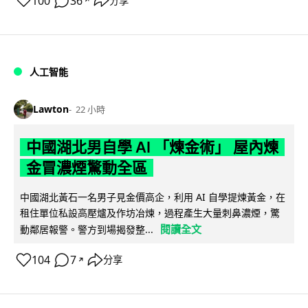
100
36
分享
↗
人工智能
Lawton
22 小時
中國湖北男自學 AI 「煉金術」 屋內煉
金冒濃煙驚動全區
中國湖北黃石一名男子見金價高企，利用 AI 自學提煉黃金，在
租住單位私設高壓爐及作坊冶煉，過程產生大量刺鼻濃煙，驚
閱讀全文
動鄰居報警。警方到場揭發整...
104
7
分享
↗