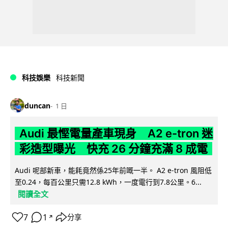
科技娛樂
科技新聞
duncan
1 日
Audi 最慳電量產車現身 A2 e-tron 迷
彩造型曝光 快充 26 分鐘充滿 8 成電
Audi 呢部新車，能耗竟然係25年前嘅一半。 A2 e-tron 風阻低
至0.24，每百公里只需12.8 kWh，一度電行到7.8公里。6...
閱讀全文
7
1
分享
↗