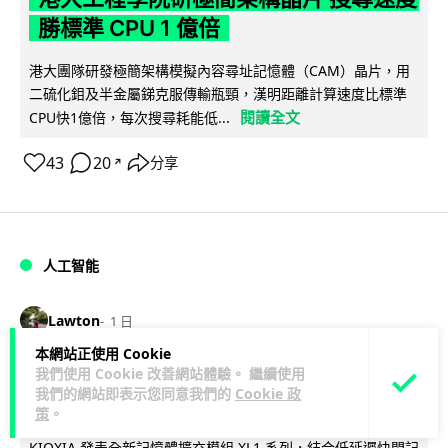
勝標準 CPU 1 億倍
港大團隊研發極簡架構模擬內容尋址記憶體（CAM）晶片，用
二硫化鉬及半金屬銻克服傳輸瓶頸，漢明距離計算速度比標準
閱讀全文
CPU快1億倍，每次搜尋耗能低...
43
20
分享
↗
人工智能
Lawton
1 日
本網站正使用 Cookie
靠快閃記憶體紓緩 DRAM 不足 KIOXIA
我們使用 Cookie 改善網站體驗。 繼續使用
我們的網站即表示您同意我們的
Cookie 政
推 XL1 記憶體擴充模組
策
。
KIOXIA 發表全新記憶體擴充模組 XL1 系列，結合低延遲快閃記