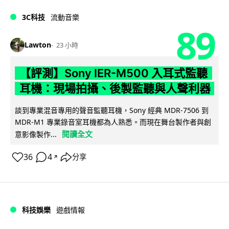
3C科技
流動音樂
89
Lawton
23 小時
【評測】Sony IER-M500 入耳式監聽
耳機：現場拍攝、後製監聽與人聲利器
談到專業混音專用的聲音監聽耳機，Sony 經典 MDR-7506 到
MDR-M1 專業錄音室耳機都為人熟悉。而現在舞台製作者與創
閱讀全文
意影像製作...
36
4
分享
↗
科技娛樂
遊戲情報