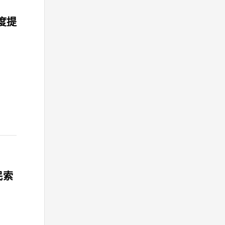
度提
民索