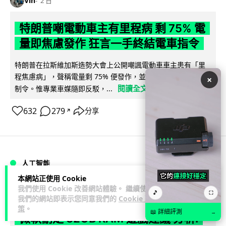
Vin
2 日
特朗普嘲電動車主有里程病 剩 75% 電
量即焦慮發作 狂言一手終結電車指令
特朗普在拉斯維加斯造勢大會上公開嘲諷電動車車主患有「里
程焦慮病」，聲稱電量剩 75% 便發作，並重申已廢除電動車強
×
閱讀全文
制令。惟專業車媒隨即反駁，...
632
279
分享
↗
人工智能
本網站正使用 Cookie
我們使用 Cookie 改善網站體驗。 繼續使用
Lawton
2 日
🎵
⛶
我們的網站即表示您同意我們的
Cookie 政
策
。
📖 詳細評測
→
微軟刪走 32GB RAM 遊戲建議 分析: