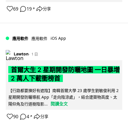
69
19
分享
↗
iOS App
應用軟件
應用軟件
Lawton
1 日
首爾大生 2 星期開發防曬地圖 一日暴增
2 萬人下載衝榜首
【行路都要揀好有遮陰】南韓首爾大學 23 歲學生劉敏俊利用 2
星期開發防曬導航 App「走向陰涼處」，結合建築物高度、太
閱讀全文
陽仰角及行道樹陰影...
90
4
分享
↗