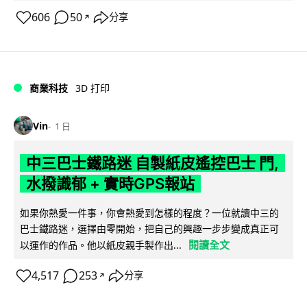
606
50
分享
↗
商業科技
3D 打印
Vin
1 日
中三巴士鐵路迷 自製紙皮遙控巴士 門,
水撥識郁 + 實時GPS報站
如果你熱愛一件事，你會熱愛到怎樣的程度？一位就讀中三的
巴士鐵路迷，選擇由零開始，把自己的興趣一步步變成真正可
閱讀全文
以運作的作品。他以紙皮親手製作出...
4,517
253
分享
↗