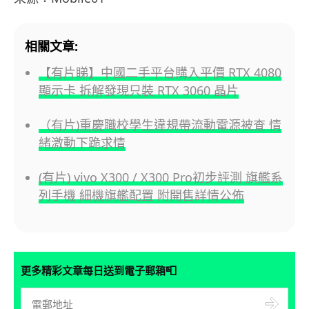
相關文章:
【有片睇】中國二手平台購入平價 RTX 4080
顯示卡 拆解發現只裝 RTX 3060 晶片
（有片)重慶職校學生違規帶流動電源被查 情
緒激動下跪求情
(有片) vivo X300 / X300 Pro初步評測 旗艦系
列手機 細機旗艦配置 附開售詳情公佈
📮
更多精彩文章每日送到電子郵箱