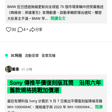
BMW 近日透過無線更新向全球逾 70 個市場車輛中控熒幕推送
《蜘蛛俠：英雄重生》宣傳動畫，啟動車輛即彈出通知，觸發
閱讀全文
大批車主不滿。BMW 早...
30
4
分享
↗
3C科技
流動音樂
音樂耳機
藍骨
21 小時
Sony 傳推平價復刻版耳筒 沿用六年
舊款規格挑戰加價潮
最近有爆料指 Sony 計劃於 9 月 7 日推出平價復刻版降噪耳機
閱讀
WH-1000XM4C，規格幾乎與 2020 年 WH-1000XM4...