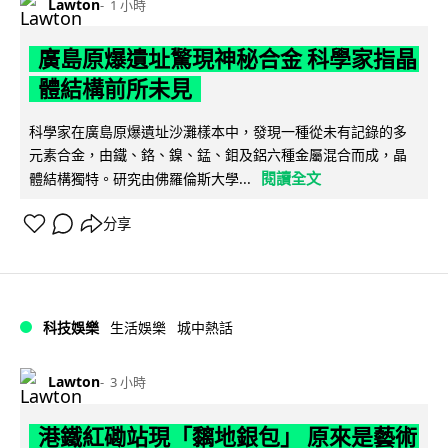
Lawton
1 小時
廣島原爆遺址驚現神秘合金 科學家指晶
體結構前所未見
科學家在廣島原爆遺址沙灘樣本中，發現一種從未有記錄的多
元素合金，由鐵、鉻、鎳、錳、鉬及鋁六種金屬混合而成，晶
閱讀全文
體結構獨特。研究由佛羅倫斯大學...
分享
科技娛樂
生活娛樂
城中熱話
Lawton
3 小時
港鐵紅磡站現「黐地銀包」 原來是藝術