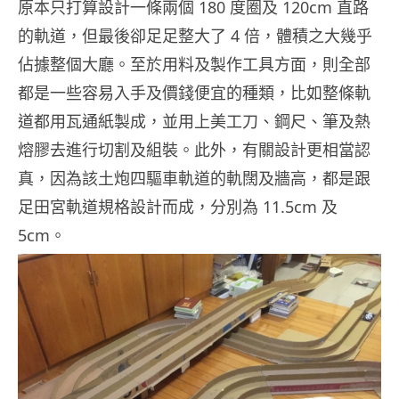
原本只打算設計一條兩個 180 度圈及 120cm 直路
的軌道，但最後卻足足整大了 4 倍，體積之大幾乎
佔據整個大廳。至於用料及製作工具方面，則全部
都是一些容易入手及價錢便宜的種類，比如整條軌
道都用瓦通紙製成，並用上美工刀、鋼尺、筆及熱
熔膠去進行切割及組裝。此外，有關設計更相當認
真，因為該土炮四驅車軌道的軌闊及牆高，都是跟
足田宮軌道規格設計而成，分別為 11.5cm 及
5cm。