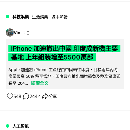
科技娛樂
生活娛樂
城中熱話
Vin
2 日
iPhone 加速撤出中國 印度成新機主要
基地 上年組裝增至5500萬部
Apple 加速將 iPhone 生產線由中國轉往印度，目標兩年內將
產量最高 50% 移至當地。印度政府推出關稅豁免及稅務優惠延
閱讀全文
長至 204...
548
244
分享
↗
人工智能