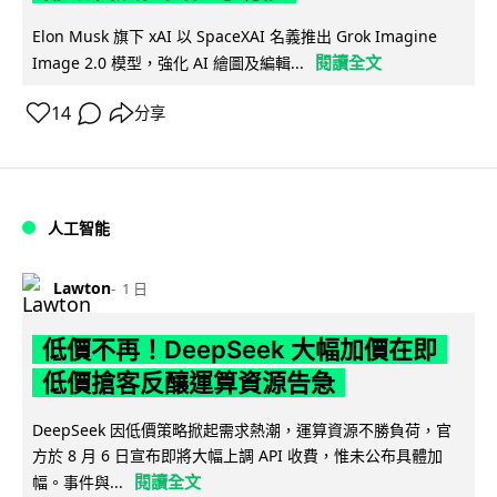
Elon Musk 旗下 xAI 以 SpaceXAI 名義推出 Grok Imagine
閱讀全文
Image 2.0 模型，強化 AI 繪圖及編輯...
14
分享
人工智能
Lawton
1 日
低價不再！DeepSeek 大幅加價在即
低價搶客反釀運算資源告急
DeepSeek 因低價策略掀起需求熱潮，運算資源不勝負荷，官
方於 8 月 6 日宣布即將大幅上調 API 收費，惟未公布具體加
閱讀全文
幅。事件與...