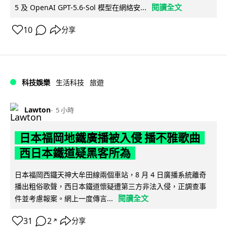
閱讀全文
5 及 OpenAI GPT-5.6-Sol 模型在網絡安...
10
分享
科技娛樂
生活科技
旅遊
Lawton
5 小時
日本福岡地鐵廣播被入侵 播不雅歌曲
西日本鐵道疑黑客所為
日本福岡西鐵天神大牟田線兩個車站，8 月 4 日廣播系統離奇
播出粗俗歌聲，西日本鐵道懷疑遭第三方非法入侵，正調查事
閱讀全文
件並考慮報案。網上一度傳言...
31
2
分享
↗