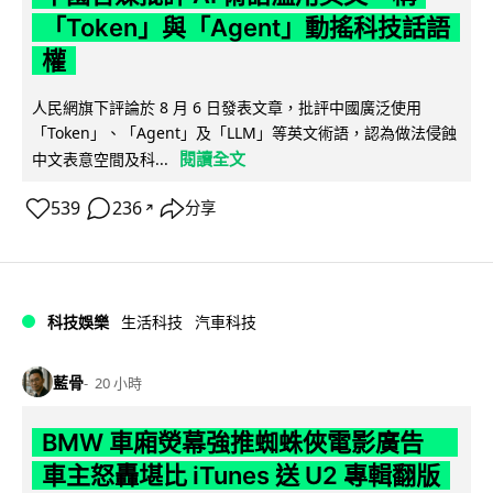
「Token」與「Agent」動搖科技話語
權
人民網旗下評論於 8 月 6 日發表文章，批評中國廣泛使用
「Token」、「Agent」及「LLM」等英文術語，認為做法侵蝕
閱讀全文
中文表意空間及科...
539
236
分享
↗
科技娛樂
生活科技
汽車科技
藍骨
20 小時
BMW 車廂熒幕強推蜘蛛俠電影廣告
車主怒轟堪比 iTunes 送 U2 專輯翻版