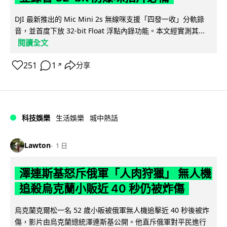
DJI 最新推出的 Mic Mini 2s 無線咪支援「四發一收」分軌錄
音，並首度下放 32-bit Float 浮點內錄功能。本文經實測其...
閱讀全文
251
1
分享
↗
科技娛樂
生活娛樂
城中熱話
Lawton
1 日
澤連斯基怒斥俄軍「人肉狩獵」 無人機
追殺烏克蘭小販近 40 秒仍被炸傷
烏克蘭克爾松一名 52 歲小販被俄軍無人機追擊近 40 秒後被炸
傷，影片由烏克蘭總統澤連斯基公開。他直斥俄軍對平民進行