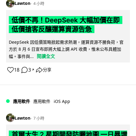
Lawton
4 小時
低價不再！DeepSeek 大幅加價在即
低價搶客反釀運算資源告急
DeepSeek 因低價策略掀起需求熱潮，運算資源不勝負荷，官
方於 8 月 6 日宣布即將大幅上調 API 收費，惟未公布具體加
閱讀全文
幅。事件與...
18
3
分享
↗
iOS App
應用軟件
應用軟件
Lawton
7 小時
首爾大生 2 星期開發防曬地圖 一日暴增