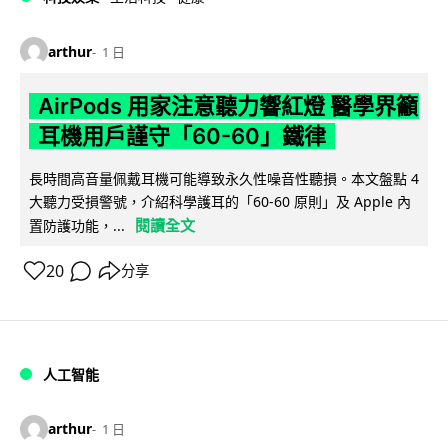
arthur
1 日
AirPods 用家注意聽力響紅燈 醫學界籲
耳機用戶謹守「60-60」鐵律
長時間高音量佩戴耳機可能導致永久性噪音性聽損。本文盤點 4
大聽力受損警號，介紹科學護耳的「60-60 原則」及 Apple 內
閱讀全文
置防護功能，...
20
分享
人工智能
arthur
1 日