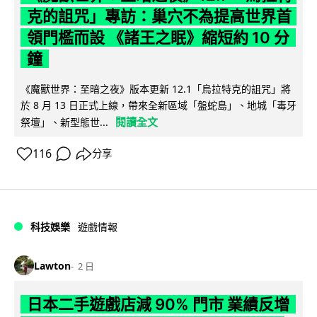
克的詛咒」專訪：巢穴不為提高世界首
領門檻而設 《諸王之眠》縮短約 10 分
鐘
《魔獸世界：至暗之夜》版本更新 12.1「烏拉特克的詛咒」將
於 8 月 13 日正式上線，帶來全新區域「盤蛇島」、地城「毒牙
閱讀全文
祭壇」、新型態世...
116
分享
科技娛樂
遊戲情報
Lawton
2 日
日本二手遊戲店減 90% 門市 業績反增