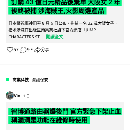
訂購 43 億日元精品後棄單 大阪女 2 年
後終被捕 涉海賊王,火影周邊產品
日本警視廳神田署 8 月 6 日公布，拘捕一名 32 歲大阪女子，
指她涉嫌在出版巨頭集英社旗下官方網店「JUMP
閱讀全文
CHARACTERS ST...
67
9
分享
↗
商業科技
資訊保安
Vin
1 日
智博通路由器爆後門 官方緊急下架止血
稱漏洞是功能在維修時使用