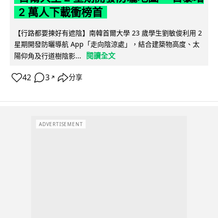
2 萬人下載衝榜首
【行路都要揀好有遮陰】南韓首爾大學 23 歲學生劉敏俊利用 2
星期開發防曬導航 App「走向陰涼處」，結合建築物高度、太
閱讀全文
陽仰角及行道樹陰影...
42
3
分享
↗
ADVERTISEMENT