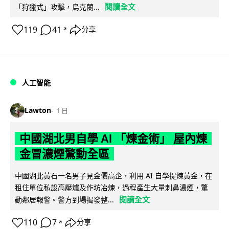
閱讀全文
「狩獵式」攻擊，烏克蘭...
119
41
分享
↗
人工智能
Lawton
1 日
中國湖北男自學 AI 「煉金術」 屋內煉
金冒濃煙驚動全區
中國湖北黃石一名男子見金價高企，利用 AI 自學提煉黃金，在
租住單位私設高壓爐及作坊冶煉，過程產生大量刺鼻濃煙，驚
閱讀全文
動鄰居報警。警方到場揭發整...
110
7
分享
↗