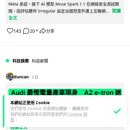
Meta 承認，旗下 AI 模型 Muse Spark 1.1 在網絡安全測試期
閱讀
間，因評估夥伴 Irregular 設定出錯而意外連上互聯網...
全文
143
20
分享
↗
科技娛樂
科技新聞
duncan
2 日
Audi 最慳電量產車現身 A2 e-tron 迷
彩造型曝光 快充 26 分鐘充滿 8 成電
本網站正使用 Cookie
我們使用 Cookie 改善網站體驗。 繼續使用
Audi 呢部新車，能耗竟然係25年前嘅一半。 A2 e-tron 風阻低
我們的網站即表示您同意我們的
Cookie 政
策
。
至0.24，每百公里只需12.8 kWh，一度電行到7.8公里。6...
閱讀全文