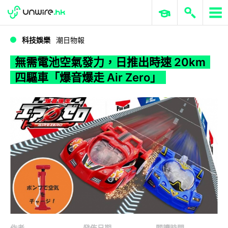
WWDC 2026
GenAI 與雲端科技專區
ERP 與商業 AI
無需電池空氣發力，日推出時速 20km 四驅車「爆音爆走 Air Zero」
科技娛樂
潮日物報
無需電池空氣發力，日推出時速 20km
四驅車「爆音爆走 Air Zero」
作者
發佈日期
閱讀時間