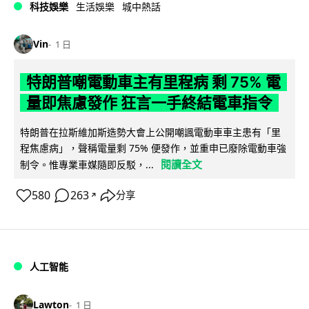
科技娛樂
生活娛樂
城中熱話
Vin
1 日
特朗普嘲電動車主有里程病 剩 75% 電
量即焦慮發作 狂言一手終結電車指令
特朗普在拉斯維加斯造勢大會上公開嘲諷電動車車主患有「里
程焦慮病」，聲稱電量剩 75% 便發作，並重申已廢除電動車強
閱讀全文
制令。惟專業車媒隨即反駁，...
580
263
分享
↗
人工智能
Lawton
1 日