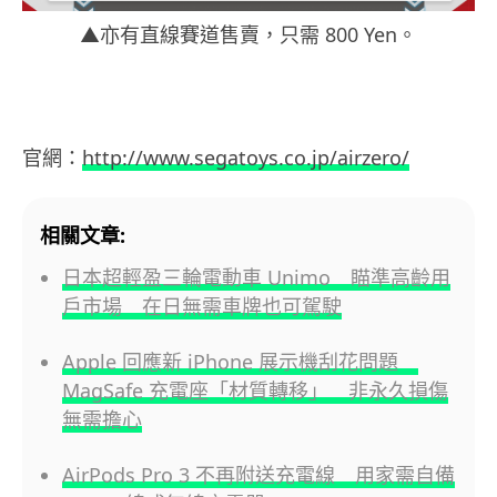
▲亦有直線賽道售賣，只需 800 Yen。
官網：
http://www.segatoys.co.jp/airzero/
相關文章:
日本超輕盈三輪電動車 Unimo 瞄準高齡用
戶市場 在日無需車牌也可駕駛
Apple 回應新 iPhone 展示機刮花問題
MagSafe 充電座「材質轉移」 非永久損傷
無需擔心
AirPods Pro 3 不再附送充電線 用家需自備