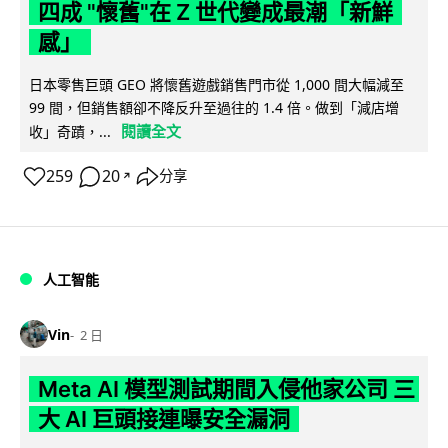
四成 "懷舊"在 Z 世代變成最潮「新鮮
感」
日本零售巨頭 GEO 將懷舊遊戲銷售門市從 1,000 間大幅減至
99 間，但銷售額卻不降反升至過往的 1.4 倍。做到「減店增
閱讀全文
收」奇蹟，...
259
20
分享
↗
人工智能
Vin
2 日
Meta AI 模型測試期間入侵他家公司 三
大 AI 巨頭接連曝安全漏洞