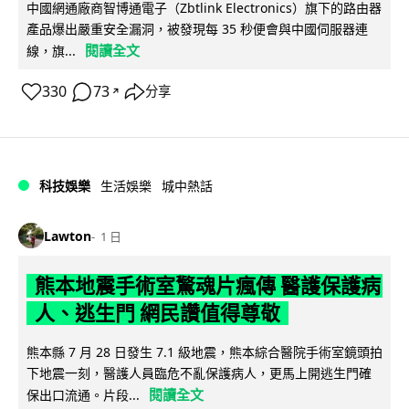
中國網通廠商智博通電子（Zbtlink Electronics）旗下的路由器
產品爆出嚴重安全漏洞，被發現每 35 秒便會與中國伺服器連
閱讀全文
線，旗...
330
73
分享
↗
科技娛樂
生活娛樂
城中熱話
Lawton
1 日
熊本地震手術室驚魂片瘋傳 醫護保護病
人、逃生門 網民讚值得尊敬
熊本縣 7 月 28 日發生 7.1 級地震，熊本綜合醫院手術室鏡頭拍
下地震一刻，醫護人員臨危不亂保護病人，更馬上開逃生門確
閱讀全文
保出口流通。片段...