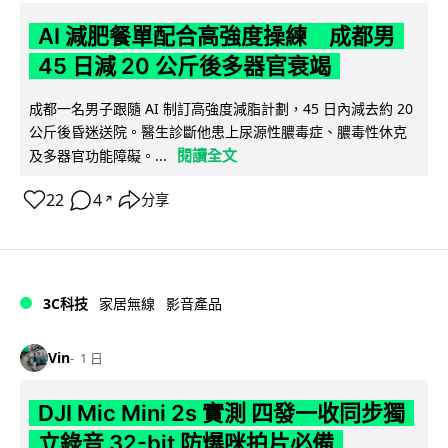
AI 減肥餐單配合高強度操練 成都男
45 日減 20 公斤後多器官衰竭
成都一名男子跟隨 AI 制訂高強度減脂計劃，45 日內減去約 20
公斤後昏迷送院。醫生診斷他患上尿源性膿毒症、膿毒性休克
閱讀全文
及多器官功能障礙。...
22
4
分享
↗
3C科技
家居無線
影音產品
Vin
1 日
DJI Mic Mini 2s 實測 四發一收同步獨
立錄音 32-bit 防爆咪拍片必備