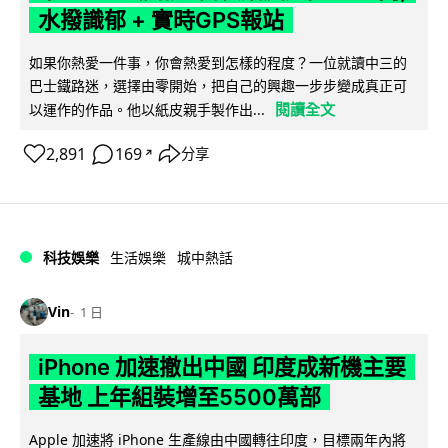
水撥識郁 + 實時GPS報站
如果你熱愛一件事，你會熱愛到怎樣的程度？一位就讀中三的
巴士鐵路迷，選擇由零開始，把自己的興趣一步步變成真正可
閱讀全文
以運作的作品。他以紙皮親手製作出...
2,891
169
分享
↗
科技娛樂
生活娛樂
城中熱話
Vin
1 日
iPhone 加速撤出中國 印度成新機主要
基地 上年組裝增至5500萬部
Apple 加速將 iPhone 生產線由中國轉往印度，目標兩年內將