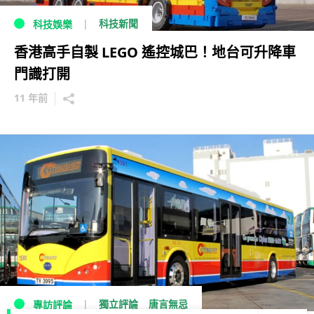
科技新聞
科技娛樂
香港高手自製 LEGO 遙控城巴！地台可升降車
門識打開
11 年前
獨立評論
唐言無忌
專訪評論