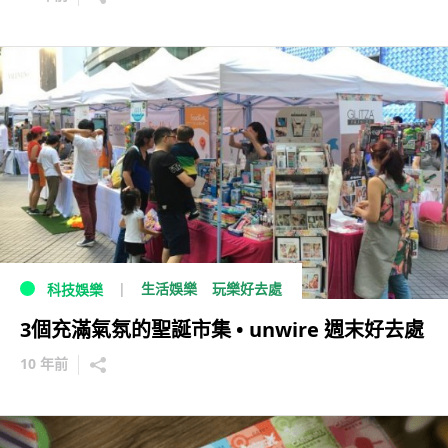
生活娛樂
玩樂好去處
科技娛樂
3個充滿氣氛的聖誕市集 • unwire 週末好去處
10 年前