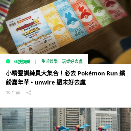
生活娛樂
玩樂好去處
科技娛樂
小精靈訓練員大集合！必去 Pokémon Run 繽
紛嘉年華 • unwire 週末好去處
10 年前