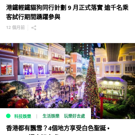
港鐵輕鐵貓狗同行計劃 9 月正式落實 逾千名乘
客試行期間踴躍參與
12 個月前
生活娛樂
玩樂好去處
科技娛樂
香港都有飄雪？4個地方享受白色聖誕 •