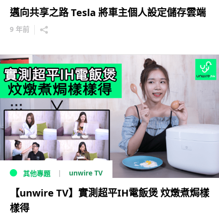
邁向共享之路 Tesla 將車主個人設定儲存雲端
9 年前
unwire TV
其他專題
【unwire TV】實測超平IH電飯煲 炆燉煮焗樣
樣得