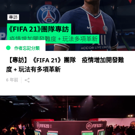
作者忘記分類
【專訪】《FIFA 21》團隊 疫情增加開發難
度 + 玩法有多項革新
6 年前