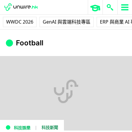
WWDC 2026
GenAI 與雲端科技專區
ERP 與商業 AI
Football
科技新聞
科技娛樂