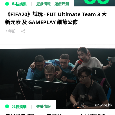
遊戲情報
遊戲評測
科技娛樂
《FIFA20》試玩 - FUT Ultimate Team 3 大
新元素 及 GAMEPLAY 細節公佈
7 年前
遊戲情報
科技娛樂