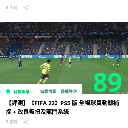
3 年前
89
遊戲情報
遊戲評測
科技娛樂
【評測】《FIFA 22》PS5 版 全場球員動態捕
捉 + 改良盤扭及龍門系統
5 年前