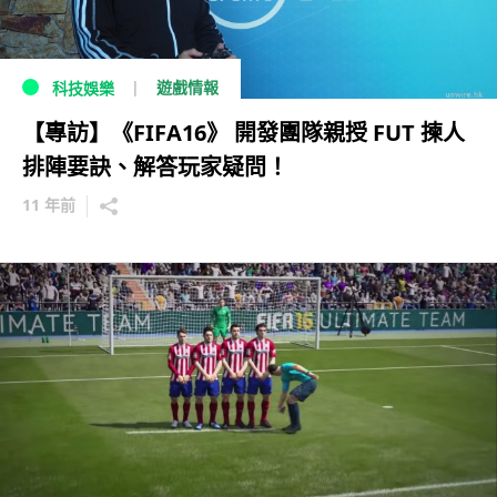
遊戲情報
科技娛樂
【專訪】《FIFA16》 開發團隊親授 FUT 揀人
排陣要訣、解答玩家疑問！
11 年前