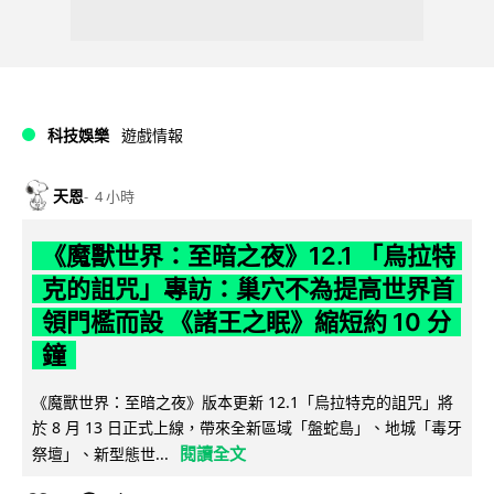
科技娛樂
遊戲情報
天恩
4 小時
《魔獸世界：至暗之夜》12.1 「烏拉特
克的詛咒」專訪：巢穴不為提高世界首
領門檻而設 《諸王之眠》縮短約 10 分
鐘
《魔獸世界：至暗之夜》版本更新 12.1「烏拉特克的詛咒」將
於 8 月 13 日正式上線，帶來全新區域「盤蛇島」、地城「毒牙
閱讀全文
祭壇」、新型態世...