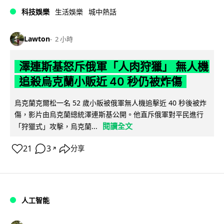
科技娛樂
生活娛樂
城中熱話
Lawton
2 小時
澤連斯基怒斥俄軍「人肉狩獵」 無人機
追殺烏克蘭小販近 40 秒仍被炸傷
烏克蘭克爾松一名 52 歲小販被俄軍無人機追擊近 40 秒後被炸
傷，影片由烏克蘭總統澤連斯基公開。他直斥俄軍對平民進行
閱讀全文
「狩獵式」攻擊，烏克蘭...
21
3
分享
↗
人工智能