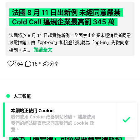
法國 8 月 11 日出新例 未經同意嚴禁
Cold Call 違規企業最高罰 345 萬
法國將於 8 月 11 日起實施新例，全面禁止企業未經消費者同意
致電推銷，由「opt-out」拒接登記制轉為「opt-in」先徵同意
閱讀全文
機制。違...
164
16
分享
↗
人工智能
本網站正使用 Cookie
Lawton
7 小時
我們使用 Cookie 改善網站體驗。 繼續使用
我們的網站即表示您同意我們的
Cookie 政
華為科學家警告 NVIDIA 已近物理極限
策
。
華為「韜定律」可繞過摩爾定律瓶頸