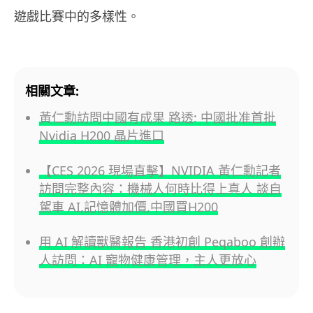
遊戲比賽中的多樣性。
相關文章:
黃仁勳訪問中國有成果 路透: 中國批准首批
Nvidia H200 晶片進口
【CES 2026 現場直擊】NVIDIA 黃仁勳記者
訪問完整內容：機械人何時比得上真人 談自
駕車 AI,記憶體加價,中國買H200
用 AI 解讀獸醫報告 香港初創 Peqaboo 創辦
人訪問：AI 寵物健康管理，主人更放心