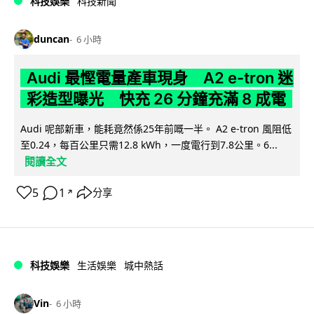
科技娛樂
科技新聞
duncan
6 小時
Audi 最慳電量產車現身 A2 e-tron 迷
彩造型曝光 快充 26 分鐘充滿 8 成電
Audi 呢部新車，能耗竟然係25年前嘅一半。 A2 e-tron 風阻低
至0.24，每百公里只需12.8 kWh，一度電行到7.8公里。6...
閱讀全文
5
1
分享
↗
科技娛樂
生活娛樂
城中熱話
Vin
6 小時