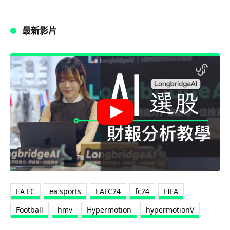
最新影片
EA FC
ea sports
EAFC24
fc24
FIFA
Football
hmv
Hypermotion
hypermotionV