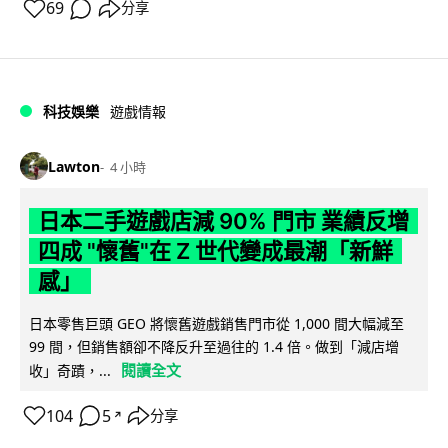
69
分享
科技娛樂
遊戲情報
Lawton
4 小時
日本二手遊戲店減 90% 門市 業績反增
四成 "懷舊"在 Z 世代變成最潮「新鮮
感」
日本零售巨頭 GEO 將懷舊遊戲銷售門市從 1,000 間大幅減至
99 間，但銷售額卻不降反升至過往的 1.4 倍。做到「減店增
閱讀全文
收」奇蹟，...
104
5
分享
↗