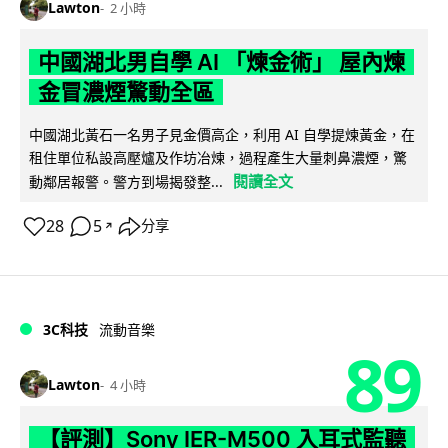
Lawton
2 小時
中國湖北男自學 AI 「煉金術」 屋內煉
金冒濃煙驚動全區
中國湖北黃石一名男子見金價高企，利用 AI 自學提煉黃金，在
租住單位私設高壓爐及作坊冶煉，過程產生大量刺鼻濃煙，驚
閱讀全文
動鄰居報警。警方到場揭發整...
28
5
分享
↗
3C科技
流動音樂
89
Lawton
4 小時
【評測】Sony IER-M500 入耳式監聽