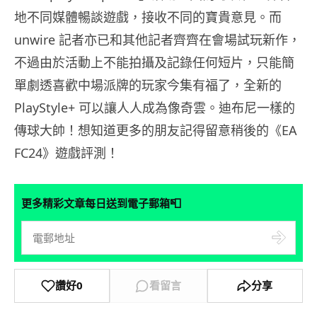
地不同媒體暢談遊戲，接收不同的寶貴意見。而
unwire 記者亦已和其他記者齊齊在會場試玩新作，
不過由於活動上不能拍攝及記錄任何短片，只能簡
單劇透喜歡中場派牌的玩家今集有福了，全新的
PlayStyle+ 可以讓人人成為像奇雲。迪布尼一樣的
傳球大帥！想知道更多的朋友記得留意稍後的《EA
FC24》遊戲評測！
📮
更多精彩文章每日送到電子郵箱
讚好
0
看留言
分享