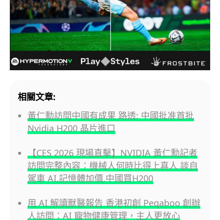
相關文章:
黃仁勳訪問中國有成果 路透: 中國批准首批
Nvidia H200 晶片進口
【CES 2026 現場直擊】NVIDIA 黃仁勳記者
訪問完整內容：機械人何時比得上真人 談自
駕車 AI,記憶體加價,中國買H200
用 AI 解讀獸醫報告 香港初創 Peqaboo 創辦
人訪問：AI 寵物健康管理，主人更放心