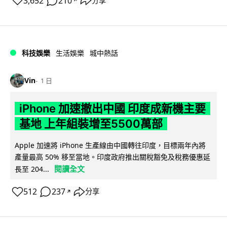
3,652
210
分享
↗
科技娛樂
生活娛樂
城中熱話
Vin
1 日
iPhone 加速撤出中國 印度成新機主要
基地 上年組裝增至5500萬部
Apple 加速將 iPhone 生產線由中國轉往印度，目標兩年內將
產量最高 50% 移至當地。印度政府推出關稅豁免及稅務優惠延
閱讀全文
長至 204...
512
237
分享
↗