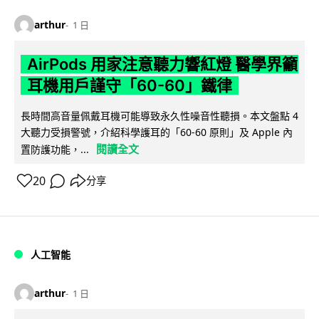
arthur
1 日
AirPods 用家注意聽力響紅燈 醫學界籲
耳機用戶謹守「60-60」鐵律
長時間高音量佩戴耳機可能導致永久性噪音性聽損。本文盤點 4
大聽力受損警號，介紹科學護耳的「60-60 原則」及 Apple 內
閱讀全文
置防護功能，...
20
分享
人工智能
arthur
1 日