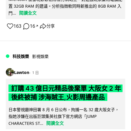
置 32GB RAM 的建議。分析指微軟同時新推出的 8GB RAM 入
閱讀全文
門...
163
16
分享
↗
科技娛樂
影視娛樂
Lawton
1 日
訂購 43 億日元精品後棄單 大阪女 2 年
後終被捕 涉海賊王,火影周邊產品
日本警視廳神田署 8 月 6 日公布，拘捕一名 32 歲大阪女子，
指她涉嫌在出版巨頭集英社旗下官方網店「JUMP
閱讀全文
CHARACTERS ST...