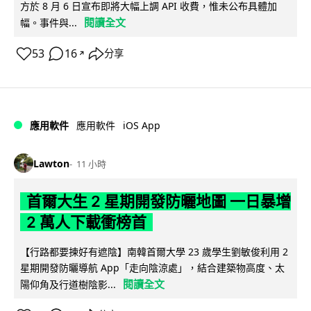
方於 8 月 6 日宣布即將大幅上調 API 收費，惟未公布具體加
閱讀全文
幅。事件與...
53
16
分享
↗
iOS App
應用軟件
應用軟件
Lawton
11 小時
首爾大生 2 星期開發防曬地圖 一日暴增
2 萬人下載衝榜首
【行路都要揀好有遮陰】南韓首爾大學 23 歲學生劉敏俊利用 2
星期開發防曬導航 App「走向陰涼處」，結合建築物高度、太
閱讀全文
陽仰角及行道樹陰影...