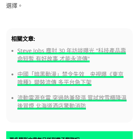
選擇。
相關文章:
Steve Jobs 塵封 30 年訪談曝光 "科技產品壽
命短暫 有好故事 才能永流傳"
中國「暗黑動漫」禁令失效 央視曝《東京
喰種》變裝流傳 多平台急下架
流動電源充電 突過熱兼發漲 嘗試放雪櫃降溫
後冒煙 北海道酒店驚動消防