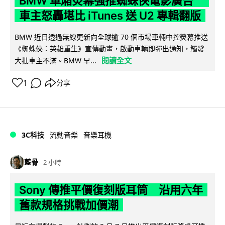
BMW 車廂熒幕強推蜘蛛俠電影廣告
車主怒轟堪比 iTunes 送 U2 專輯翻版
BMW 近日透過無線更新向全球逾 70 個市場車輛中控熒幕推送
《蜘蛛俠：英雄重生》宣傳動畫，啟動車輛即彈出通知，觸發
閱讀全文
大批車主不滿。BMW 早...
1
分享
3C科技
流動音樂
音樂耳機
藍骨
2 小時
Sony 傳推平價復刻版耳筒 沿用六年
舊款規格挑戰加價潮