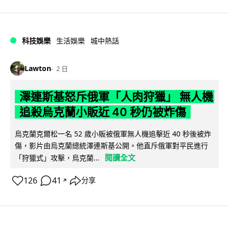
科技娛樂
生活娛樂
城中熱話
Lawton
2 日
澤連斯基怒斥俄軍「人肉狩獵」 無人機
追殺烏克蘭小販近 40 秒仍被炸傷
烏克蘭克爾松一名 52 歲小販被俄軍無人機追擊近 40 秒後被炸
傷，影片由烏克蘭總統澤連斯基公開。他直斥俄軍對平民進行
閱讀全文
「狩獵式」攻擊，烏克蘭...
126
41
分享
↗