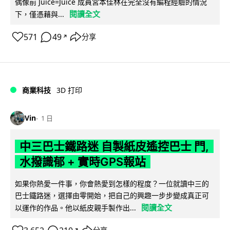
偶像前 Juice=Juice 成員宮本佳林在完全沒有編程經驗的情況
閱讀全文
下，僅憑藉與...
571
49
分享
↗
商業科技
3D 打印
Vin
1 日
中三巴士鐵路迷 自製紙皮遙控巴士 門,
水撥識郁 + 實時GPS報站
如果你熱愛一件事，你會熱愛到怎樣的程度？一位就讀中三的
巴士鐵路迷，選擇由零開始，把自己的興趣一步步變成真正可
閱讀全文
以運作的作品。他以紙皮親手製作出...