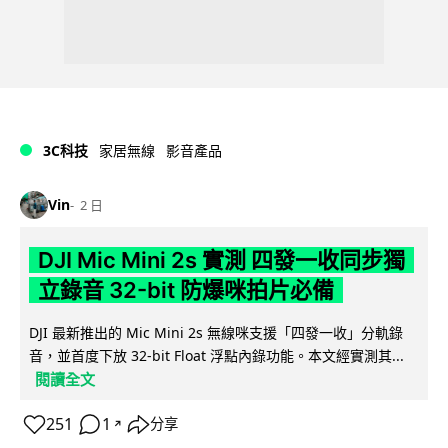
3C科技
家居無線
影音產品
Vin
2 日
DJI Mic Mini 2s 實測 四發一收同步獨
立錄音 32-bit 防爆咪拍片必備
DJI 最新推出的 Mic Mini 2s 無線咪支援「四發一收」分軌錄
音，並首度下放 32-bit Float 浮點內錄功能。本文經實測其...
閱讀全文
251
1
分享
↗