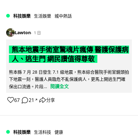
科技娛樂
生活娛樂
城中熱話
Lawton
1 日
熊本地震手術室驚魂片瘋傳 醫護保護病
人、逃生門 網民讚值得尊敬
熊本縣 7 月 28 日發生 7.1 級地震，熊本綜合醫院手術室鏡頭拍
下地震一刻，醫護人員臨危不亂保護病人，更馬上開逃生門確
閱讀全文
保出口流通。片段...
67
21
分享
↗
科技娛樂
生活科技
健康