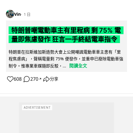
Vin
1 日
特朗普嘲電動車主有里程病 剩 75% 電
量即焦慮發作 狂言一手終結電車指令
特朗普在拉斯維加斯造勢大會上公開嘲諷電動車車主患有「里
程焦慮病」，聲稱電量剩 75% 便發作，並重申已廢除電動車強
閱讀全文
制令。惟專業車媒隨即反駁，...
608
270
分享
↗
ADVERTISEMENT