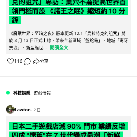
克的詛咒」專訪：巢穴不為提高世界首
領門檻而設 《諸王之眠》縮短約 10 分
鐘
《魔獸世界：至暗之夜》版本更新 12.1「烏拉特克的詛咒」將
於 8 月 13 日正式上線，帶來全新區域「盤蛇島」、地城「毒牙
閱讀全文
祭壇」、新型態世...
116
分享
科技娛樂
遊戲情報
Lawton
2 日
日本二手遊戲店減 90% 門市 業績反增
四成 "懷舊"在 Z 世代變成最潮「新鮮