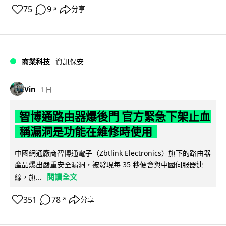
75
9
分享
↗
商業科技
資訊保安
Vin
1 日
智博通路由器爆後門 官方緊急下架止血
稱漏洞是功能在維修時使用
中國網通廠商智博通電子（Zbtlink Electronics）旗下的路由器
產品爆出嚴重安全漏洞，被發現每 35 秒便會與中國伺服器連
閱讀全文
線，旗...
351
78
分享
↗