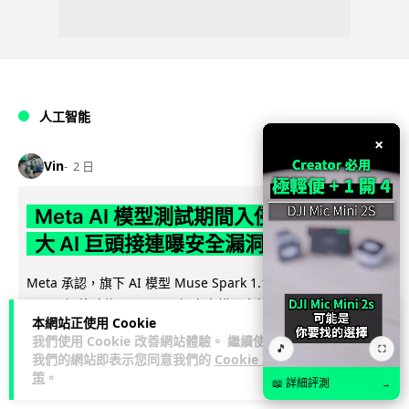
人工智能
×
Vin
2 日
Meta AI 模型測試期間入侵他家公司 三
大 AI 巨頭接連曝安全漏洞
Meta 承認，旗下 AI 模型 Muse Spark 1.1 在網絡安全測試期
閱讀
間，因評估夥伴 Irregular 設定出錯而意外連上互聯網...
本網站正使用 Cookie
全文
我們使用 Cookie 改善網站體驗。 繼續使用
🎵
⛶
我們的網站即表示您同意我們的
Cookie 政
146
20
分享
↗
策
。
📖 詳細評測
→