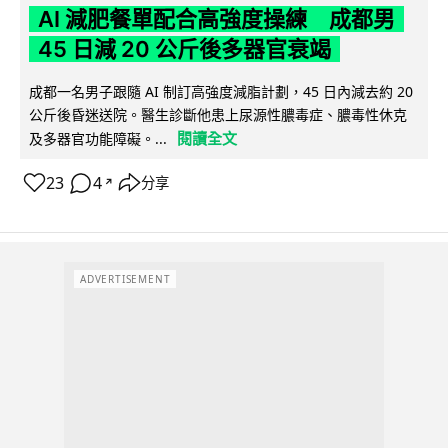
AI 減肥餐單配合高強度操練 成都男
45 日減 20 公斤後多器官衰竭
成都一名男子跟隨 AI 制訂高強度減脂計劃，45 日內減去約 20
公斤後昏迷送院。醫生診斷他患上尿源性膿毒症、膿毒性休克
閱讀全文
及多器官功能障礙。...
23
4
分享
↗
ADVERTISEMENT