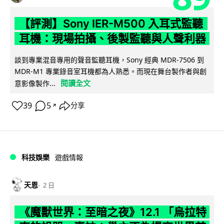
【評測】Sony IER-M500 入耳式監聽
耳機：現場拍攝、後製監聽與人聲利器
談到專業混音專用的聲音監聽耳機，Sony 經典 MDR-7506 到
MDR-M1 專業錄音室耳機都為人熟悉。而現在舞台製作者與創
閱讀全文
意影像製作...
39
5
分享
↗
科技娛樂
遊戲情報
天恩
2 日
《魔獸世界：至暗之夜》12.1 「烏拉特