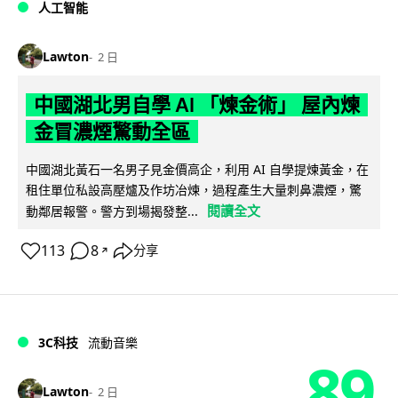
人工智能
Lawton
2 日
中國湖北男自學 AI 「煉金術」 屋內煉
金冒濃煙驚動全區
中國湖北黃石一名男子見金價高企，利用 AI 自學提煉黃金，在
租住單位私設高壓爐及作坊冶煉，過程產生大量刺鼻濃煙，驚
閱讀全文
動鄰居報警。警方到場揭發整...
113
8
分享
↗
3C科技
流動音樂
89
Lawton
2 日