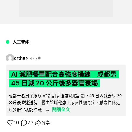
人工智能
arthur
4 小時
AI 減肥餐單配合高強度操練 成都男
45 日減 20 公斤後多器官衰竭
成都一名男子跟隨 AI 制訂高強度減脂計劃，45 日內減去約 20
公斤後昏迷送院。醫生診斷他患上尿源性膿毒症、膿毒性休克
閱讀全文
及多器官功能障礙。...
10
2
分享
↗