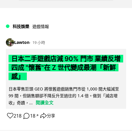
科技娛樂
遊戲情報
Lawton
19 小時
日本二手遊戲店減 90% 門市 業績反增
四成 "懷舊"在 Z 世代變成最潮「新鮮
感」
日本零售巨頭 GEO 將懷舊遊戲銷售門市從 1,000 間大幅減至
99 間，但銷售額卻不降反升至過往的 1.4 倍。做到「減店增
閱讀全文
收」奇蹟，...
218
18
分享
↗