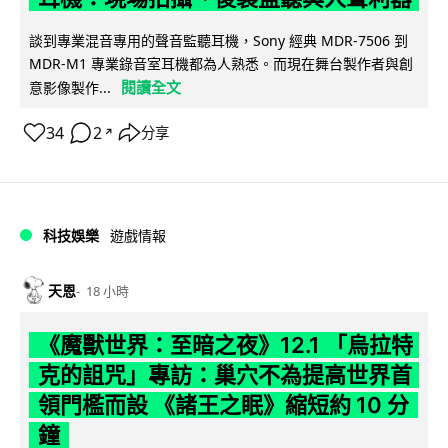
談到專業混音專用的聲音監聽耳機，Sony 經典 MDR-7506 到
MDR-M1 專業錄音室耳機都為人熟悉。而現在舞台製作者與創
閱讀全文
意影像製作...
34
2
分享
↗
科技娛樂
遊戲情報
天恩
18 小時
《魔獸世界：至暗之夜》12.1 「烏拉特
克的詛咒」專訪：巢穴不為提高世界首
領門檻而設 《諸王之眠》縮短約 10 分
鐘