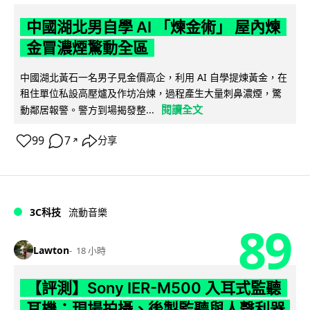
中國湖北男自學 AI 「煉金術」 屋內煉
金冒濃煙驚動全區
中國湖北黃石一名男子見金價高企，利用 AI 自學提煉黃金，在
租住單位私設高壓爐及作坊冶煉，過程產生大量刺鼻濃煙，驚
閱讀全文
動鄰居報警。警方到場揭發整...
99
7
分享
↗
3C科技
流動音樂
89
Lawton
18 小時
【評測】Sony IER-M500 入耳式監聽
耳機：現場拍攝、後製監聽與人聲利器