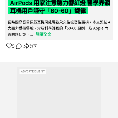
AirPods 用家注意聽力響紅燈 醫學界籲
耳機用戶謹守「60-60」鐵律
長時間高音量佩戴耳機可能導致永久性噪音性聽損。本文盤點 4
大聽力受損警號，介紹科學護耳的「60-60 原則」及 Apple 內
閱讀全文
置防護功能，...
5
分享
ADVERTISEMENT