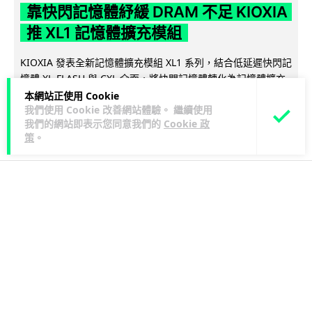
靠快閃記憶體紓緩 DRAM 不足 KIOXIA
推 XL1 記憶體擴充模組
KIOXIA 發表全新記憶體擴充模組 XL1 系列，結合低延遲快閃記
憶體 XL-FLASH 與 CXL 介面，將快閃記憶體轉化為記憶體擴充
閱讀全文
方...
本網站正使用 Cookie
我們使用 Cookie 改善網站體驗。 繼續使用
我們的網站即表示您同意我們的
Cookie 政
85
5
分享
↗
策
。
科技娛樂
生活娛樂
城中熱話
Vin
21 小時
法國 8 月 11 日出新例 未經同意嚴禁
Cold Call 違規企業最高罰 345 萬