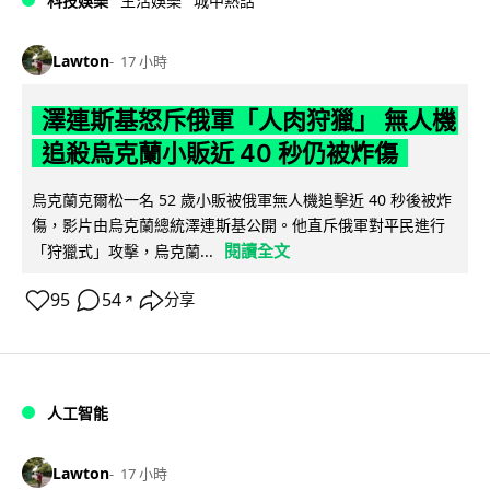
科技娛樂
生活娛樂
城中熱話
Lawton
17 小時
澤連斯基怒斥俄軍「人肉狩獵」 無人機
追殺烏克蘭小販近 40 秒仍被炸傷
烏克蘭克爾松一名 52 歲小販被俄軍無人機追擊近 40 秒後被炸
傷，影片由烏克蘭總統澤連斯基公開。他直斥俄軍對平民進行
閱讀全文
「狩獵式」攻擊，烏克蘭...
95
54
分享
↗
人工智能
Lawton
17 小時