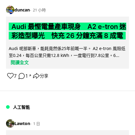
duncan
21 小時
Audi 最慳電量產車現身 A2 e-tron 迷
彩造型曝光 快充 26 分鐘充滿 8 成電
Audi 呢部新車，能耗竟然係25年前嘅一半。 A2 e-tron 風阻低
至0.24，每百公里只需12.8 kWh，一度電行到7.8公里。6...
閱讀全文
7
1
分享
↗
人工智能
Lawton
1 日