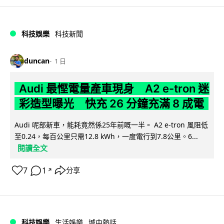
科技娛樂
科技新聞
duncan
1 日
Audi 最慳電量產車現身 A2 e-tron 迷
彩造型曝光 快充 26 分鐘充滿 8 成電
Audi 呢部新車，能耗竟然係25年前嘅一半。 A2 e-tron 風阻低
至0.24，每百公里只需12.8 kWh，一度電行到7.8公里。6...
閱讀全文
7
1
分享
↗
科技娛樂
生活娛樂
城中熱話