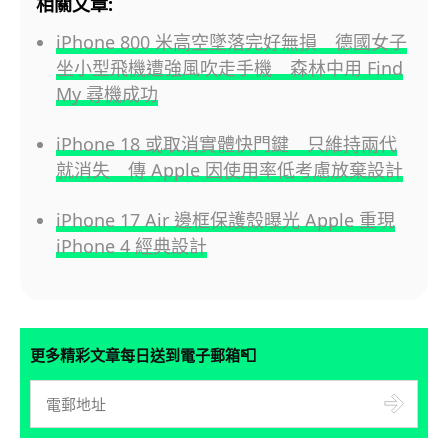
相關文章:
iPhone 800 米高空墜落完好無損 德國女子
坐小型飛機遭強風吹走手機 森林中用 Find
My 尋機成功
iPhone 18 或取消實體快門鍵 只維持兩代
就消失 傳 Apple 因使用率低考慮放棄設計
iPhone 17 Air 邊框保護殼曝光 Apple 重現
iPhone 4 經典設計
📮
更多精彩文章每日送到電子郵箱