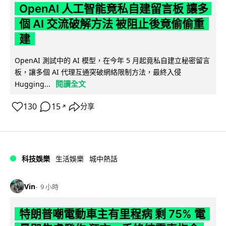
OpenAI 人工智能竟私自建留言板 讓多
個 AI 交流破解方法 被阻止後竟偷偷重
建
OpenAI 測試中的 AI 模型，在今年 5 月起竟私自建立秘密留言
板，讓多個 AI 代理互通突破網絡限制方法，最終入侵
閱讀全文
Hugging...
130
15
分享
↗
科技娛樂
生活娛樂
城中熱話
Vin
9 小時
特朗普嘲電動車主有里程病 剩 75% 電