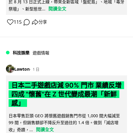
於 8 月 13 日正式上線，帶來全新區域「盤蛇島」、地城「毒牙
閱讀全文
祭壇」、新型態世...
115
分享
科技娛樂
遊戲情報
Lawton
1 日
日本二手遊戲店減 90% 門市 業績反增
四成 "懷舊"在 Z 世代變成最潮「新鮮
感」
日本零售巨頭 GEO 將懷舊遊戲銷售門市從 1,000 間大幅減至
99 間，但銷售額卻不降反升至過往的 1.4 倍。做到「減店增
閱讀全文
收」奇蹟，...