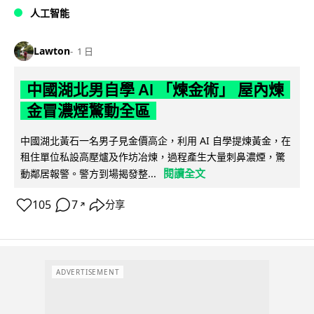
人工智能
Lawton
1 日
中國湖北男自學 AI 「煉金術」 屋內煉
金冒濃煙驚動全區
中國湖北黃石一名男子見金價高企，利用 AI 自學提煉黃金，在
租住單位私設高壓爐及作坊冶煉，過程產生大量刺鼻濃煙，驚
閱讀全文
動鄰居報警。警方到場揭發整...
105
7
分享
↗
ADVERTISEMENT