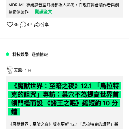
MDR-M1 專業錄音室耳機都為人熟悉。而現在舞台製作者與創
閱讀全文
意影像製作...
36
4
分享
↗
科技娛樂
遊戲情報
天恩
1 日
《魔獸世界：至暗之夜》12.1 「烏拉特
克的詛咒」專訪：巢穴不為提高世界首
領門檻而設 《諸王之眠》縮短約 10 分
鐘
《魔獸世界：至暗之夜》版本更新 12.1「烏拉特克的詛咒」將