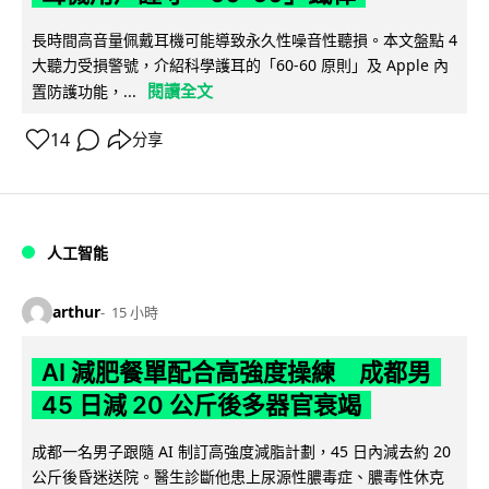
長時間高音量佩戴耳機可能導致永久性噪音性聽損。本文盤點 4
大聽力受損警號，介紹科學護耳的「60-60 原則」及 Apple 內
閱讀全文
置防護功能，...
14
分享
人工智能
arthur
15 小時
AI 減肥餐單配合高強度操練 成都男
45 日減 20 公斤後多器官衰竭
成都一名男子跟隨 AI 制訂高強度減脂計劃，45 日內減去約 20
公斤後昏迷送院。醫生診斷他患上尿源性膿毒症、膿毒性休克