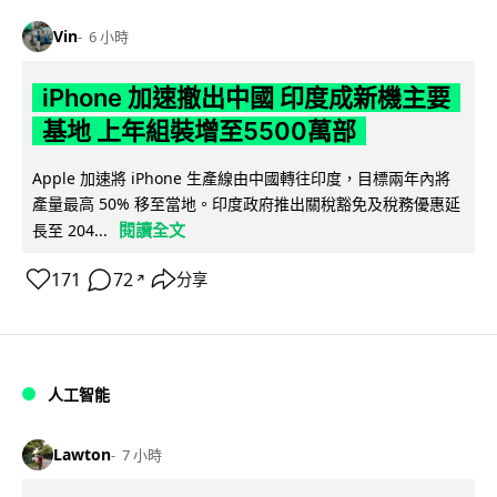
Vin
6 小時
iPhone 加速撤出中國 印度成新機主要
基地 上年組裝增至5500萬部
Apple 加速將 iPhone 生產線由中國轉往印度，目標兩年內將
產量最高 50% 移至當地。印度政府推出關稅豁免及稅務優惠延
閱讀全文
長至 204...
171
72
分享
↗
人工智能
Lawton
7 小時