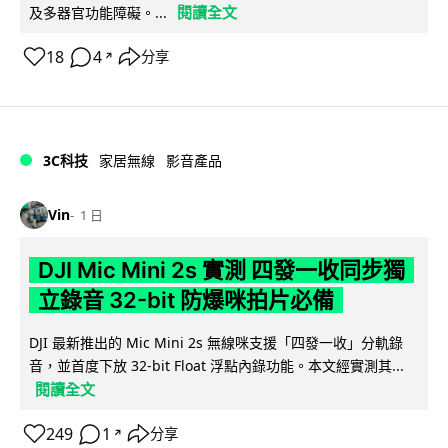
閱讀全文
及多器官功能障礙。...
18
4
分享
↗
3C科技
家居無線
影音產品
Vin
1 日
DJI Mic Mini 2s 實測 四發一收同步獨
立錄音 32-bit 防爆咪拍片必備
DJI 最新推出的 Mic Mini 2s 無線咪支援「四發一收」分軌錄
音，並首度下放 32-bit Float 浮點內錄功能。本文經實測其...
閱讀全文
249
1
分享
↗