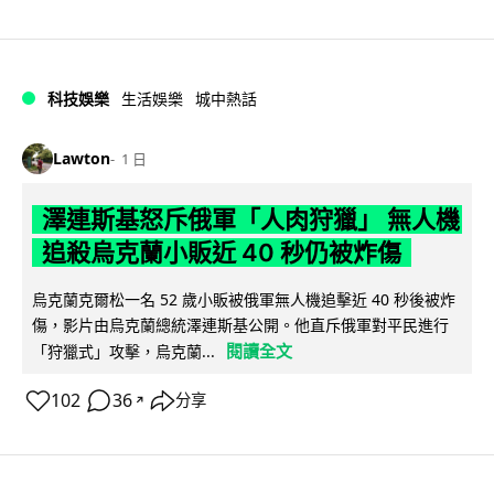
科技娛樂
生活娛樂
城中熱話
Lawton
1 日
澤連斯基怒斥俄軍「人肉狩獵」 無人機
追殺烏克蘭小販近 40 秒仍被炸傷
烏克蘭克爾松一名 52 歲小販被俄軍無人機追擊近 40 秒後被炸
傷，影片由烏克蘭總統澤連斯基公開。他直斥俄軍對平民進行
閱讀全文
「狩獵式」攻擊，烏克蘭...
102
36
分享
↗