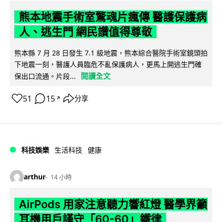
熊本地震手術室驚魂片瘋傳 醫護保護病
人、逃生門 網民讚值得尊敬
熊本縣 7 月 28 日發生 7.1 級地震，熊本綜合醫院手術室鏡頭拍
下地震一刻，醫護人員臨危不亂保護病人，更馬上開逃生門確
閱讀全文
保出口流通。片段...
51
15
分享
↗
科技娛樂
生活科技
健康
arthur
14 小時
AirPods 用家注意聽力響紅燈 醫學界籲
耳機用戶謹守「60-60」鐵律