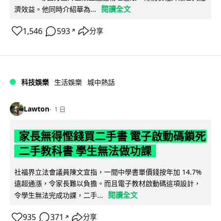
閱讀全文
濟效益。他同時介紹華為...
1,546
593
分享
↗
科技娛樂
生活娛樂
城中熱話
Lawton
1 日
家長無得慳錢買二手書 電子啟動碼鎖死
二手教科書 學生無法做功課
社福界立法會議員陳文宜指，一間中學書單價錢按年加 14.7%
遠超通漲，令家長難以負擔。而且電子教材啟動碼這項設計，
閱讀全文
令學生無法完成功課，二手...
935
371
分享
↗