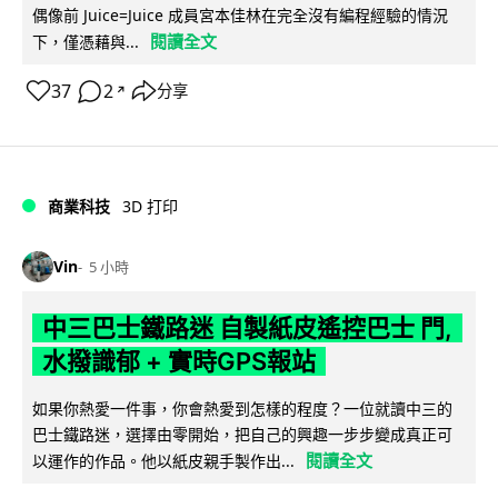
偶像前 Juice=Juice 成員宮本佳林在完全沒有編程經驗的情況
閱讀全文
下，僅憑藉與...
37
2
分享
↗
商業科技
3D 打印
Vin
5 小時
中三巴士鐵路迷 自製紙皮遙控巴士 門,
水撥識郁 + 實時GPS報站
如果你熱愛一件事，你會熱愛到怎樣的程度？一位就讀中三的
巴士鐵路迷，選擇由零開始，把自己的興趣一步步變成真正可
閱讀全文
以運作的作品。他以紙皮親手製作出...