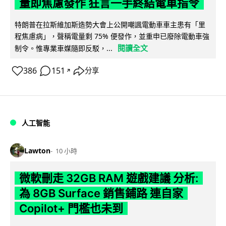
量即焦慮發作 狂言一手終結電車指令
特朗普在拉斯維加斯造勢大會上公開嘲諷電動車車主患有「里
程焦慮病」，聲稱電量剩 75% 便發作，並重申已廢除電動車強
閱讀全文
制令。惟專業車媒隨即反駁，...
386
151
分享
↗
人工智能
Lawton
10 小時
微軟刪走 32GB RAM 遊戲建議 分析:
為 8GB Surface 銷售鋪路 連自家
Copilot+ 門檻也未到