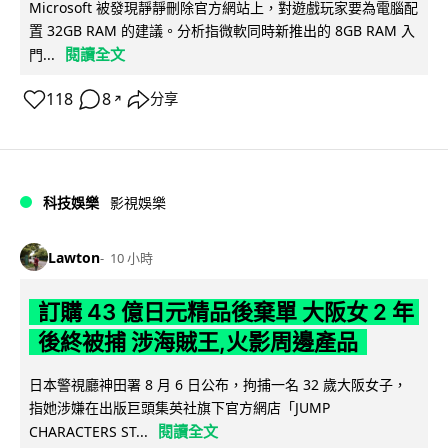
Microsoft 被發現靜靜刪除官方網站上，對遊戲玩家要為電腦配
置 32GB RAM 的建議。分析指微軟同時新推出的 8GB RAM 入
閱讀全文
門...
118
8
分享
↗
科技娛樂
影視娛樂
Lawton
10 小時
訂購 43 億日元精品後棄單 大阪女 2 年
後終被捕 涉海賊王,火影周邊產品
日本警視廳神田署 8 月 6 日公布，拘捕一名 32 歲大阪女子，
指她涉嫌在出版巨頭集英社旗下官方網店「JUMP
閱讀全文
CHARACTERS ST...