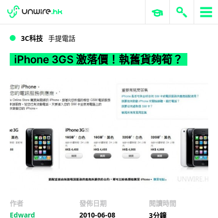
WWDC 2026
GenAI 與雲端科技專區
ERP 與商業 AI
iPhone 3GS 激落價！執舊貨夠筍？
3C科技
手提電話
iPhone 3GS 激落價！執舊貨夠筍？
作者
發佈日期
閱讀時間
Edward
2010-06-08
3分鐘