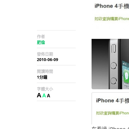
作者
肥倫
發佈日期
2010-06-09
閱讀時間
1分鐘
字體大小
A
A
A
在看過 iPho