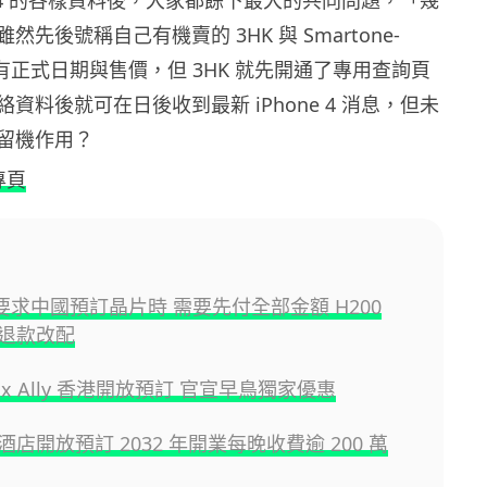
先後號稱自己有機賣的 3HK 與 Smartone-
 都未有正式日期與售價，但 3HK 就先開通了專用查詢頁
資料後就可在日後收到最新 iPhone 4 消息，但未
留機作用？
 專頁
A 要求中國預訂晶片時 需要先付全部金額 H200
退款改配
box Ally 香港開放預訂 官宣早鳥獨家優惠
店開放預訂 2032 年開業每晚收費逾 200 萬