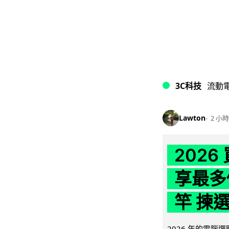
3C科技
流動
Lawton
2 小時
202
享最多
竿 揀
2026 年的電