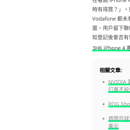
時有得買？」。雖然
Vodafone
面，用戶留下聯絡
知登記後會否有
3HK iPhone 4
相關文章:
NVIDI
訂單不設
ROG X
首間月球酒
美元