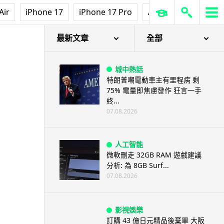
Air
iPhone 17
iPhone 17 Pro
AirPods Pro 3
Ap
最新文章
全部
城中熱話
特朗普嘲電動車主有里程病 剩
75% 電量即焦慮發作 狂言一手
終...
07.08.2026
人工智能
微軟刪走 32GB RAM 遊戲建議
分析: 為 8GB Surf...
07.08.2026
影視娛樂
訂購 43 億日元精品後棄單 大阪