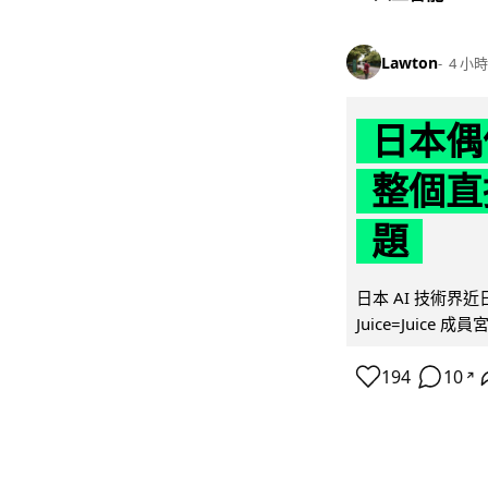
Lawton
4 小時
日本偶
整個直
題
日本 AI 技術
Juice=Juic
194
10
↗