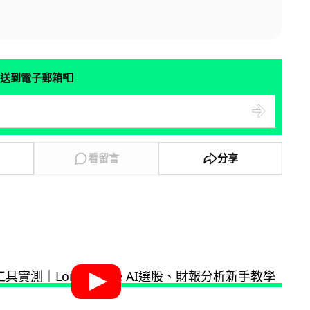
📮
送到電子郵箱
看留言
分享