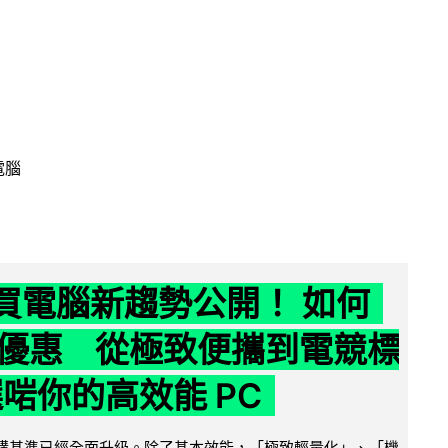
電腦
6 買電腦新趨勢公開！ 如何
優惠 從極致便攜到電競標
選啱你的高效能 PC
腦選購基準已經全面升級。除了基本效能，「極致輕量化」、「機