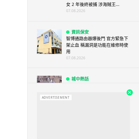
女 2 年後終被捕 涉海賊王...
07.08.2026
資訊保安
智博通路由器爆後門 官方緊急下
架止血 稱漏洞是功能在維修時使
用
07.08.2026
城中熱話
熊本地震手術室驚魂片瘋傳 醫護
保護病人、逃生門 網民讚值得
尊...
ADVERTISEMENT
07.08.2026
健康
AirPods 用家注意聽力響紅燈 醫
學界籲耳機用戶謹守「60-60」...