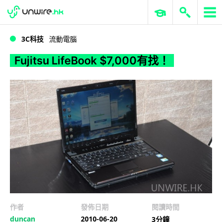
WWDC 2026
GenAI 與雲端科技專區
ERP 與商業 AI
Fujitsu LifeBook $7,000有找！
3C科技
流動電腦
Fujitsu LifeBook $7,000有找！
作者
發佈日期
閱讀時間
duncan
2010-06-20
3分鐘