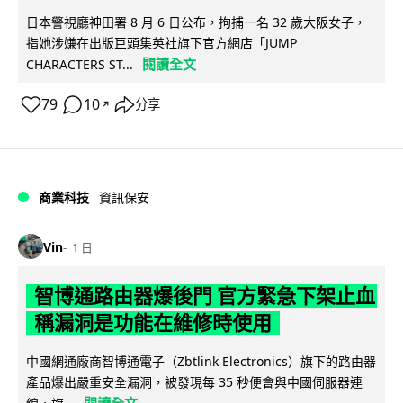
日本警視廳神田署 8 月 6 日公布，拘捕一名 32 歲大阪女子，
指她涉嫌在出版巨頭集英社旗下官方網店「JUMP
閱讀全文
CHARACTERS ST...
79
10
分享
↗
商業科技
資訊保安
Vin
1 日
智博通路由器爆後門 官方緊急下架止血
稱漏洞是功能在維修時使用
中國網通廠商智博通電子（Zbtlink Electronics）旗下的路由器
產品爆出嚴重安全漏洞，被發現每 35 秒便會與中國伺服器連