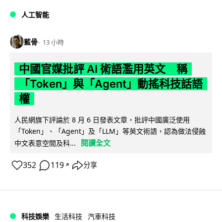
人工智能
藍骨
13 小時
中國官媒批評 AI 術語濫用英文 稱
「Token」與「Agent」動搖科技話語
權
人民網旗下評論於 8 月 6 日發表文章，批評中國廣泛使用
「Token」、「Agent」及「LLM」等英文術語，認為做法侵蝕
閱讀全文
中文表意空間及科...
352
119
分享
↗
科技娛樂
生活科技
汽車科技