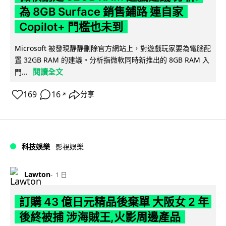
為 8GB Surface 銷售鋪路 連自家
Copilot+ 門檻也未到
Microsoft 被發現靜靜刪除官方網站上，對遊戲玩家要為電腦配
置 32GB RAM 的建議。分析指微軟同時新推出的 8GB RAM 入
閱讀全文
門...
169
16
分享
↗
科技娛樂
影視娛樂
Lawton
1 日
訂購 43 億日元精品後棄單 大阪女 2 年
後終被捕 涉海賊王,火影周邊產品