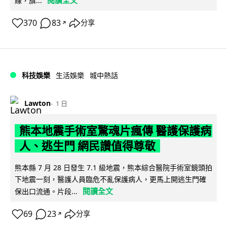
閱讀全文
線，旗...
370
83
分享
↗
科技娛樂
生活娛樂
城中熱話
Lawton
1 日
熊本地震手術室驚魂片瘋傳 醫護保護病
人、逃生門 網民讚值得尊敬
熊本縣 7 月 28 日發生 7.1 級地震，熊本綜合醫院手術室鏡頭拍
下地震一刻，醫護人員臨危不亂保護病人，更馬上開逃生門確
閱讀全文
保出口流通。片段...
69
23
分享
↗