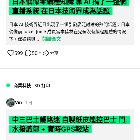
日本偶像零編程知識 靠 AI 搞了一整個
直播系統 在日本技術界成為話題
日本 AI 技術界近日出現了一個引發廣泛討論的熱門話題：日本
偶像前 Juice=Juice 成員宮本佳林在完全沒有編程經驗的情況
閱讀全文
下，僅憑藉與...
599
50
分享
↗
商業科技
3D 打印
Vin
1 日
中三巴士鐵路迷 自製紙皮遙控巴士 門,
水撥識郁 + 實時GPS報站