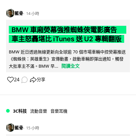
藍骨
14 小時
BMW 車廂熒幕強推蜘蛛俠電影廣告
車主怒轟堪比 iTunes 送 U2 專輯翻版
BMW 近日透過無線更新向全球逾 70 個市場車輛中控熒幕推送
《蜘蛛俠：英雄重生》宣傳動畫，啟動車輛即彈出通知，觸發
閱讀全文
大批車主不滿。BMW 早...
24
分享
3C科技
流動音樂
音樂耳機
藍骨
15 小時