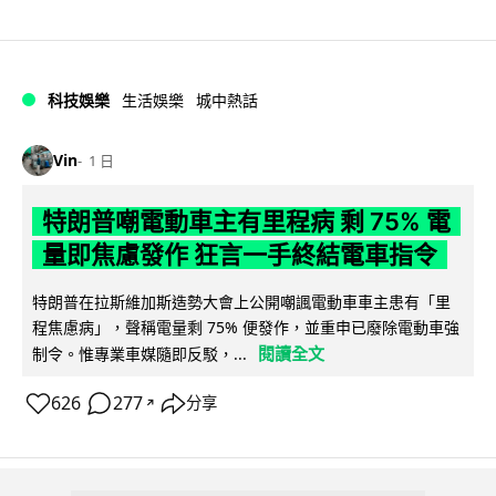
科技娛樂
生活娛樂
城中熱話
Vin
1 日
特朗普嘲電動車主有里程病 剩 75% 電
量即焦慮發作 狂言一手終結電車指令
特朗普在拉斯維加斯造勢大會上公開嘲諷電動車車主患有「里
程焦慮病」，聲稱電量剩 75% 便發作，並重申已廢除電動車強
閱讀全文
制令。惟專業車媒隨即反駁，...
626
277
分享
↗