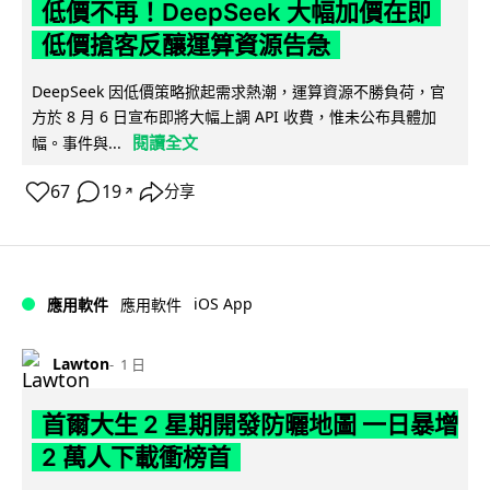
低價不再！DeepSeek 大幅加價在即
低價搶客反釀運算資源告急
DeepSeek 因低價策略掀起需求熱潮，運算資源不勝負荷，官
方於 8 月 6 日宣布即將大幅上調 API 收費，惟未公布具體加
閱讀全文
幅。事件與...
67
19
分享
↗
iOS App
應用軟件
應用軟件
Lawton
1 日
首爾大生 2 星期開發防曬地圖 一日暴增
2 萬人下載衝榜首