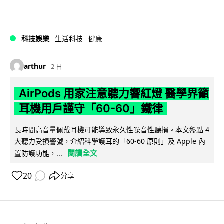
科技娛樂
生活科技
健康
arthur
2 日
AirPods 用家注意聽力響紅燈 醫學界籲
耳機用戶謹守「60-60」鐵律
長時間高音量佩戴耳機可能導致永久性噪音性聽損。本文盤點 4
大聽力受損警號，介紹科學護耳的「60-60 原則」及 Apple 內
閱讀全文
置防護功能，...
20
分享