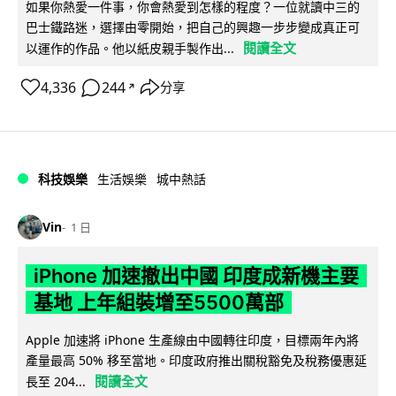
如果你熱愛一件事，你會熱愛到怎樣的程度？一位就讀中三的
巴士鐵路迷，選擇由零開始，把自己的興趣一步步變成真正可
閱讀全文
以運作的作品。他以紙皮親手製作出...
4,336
244
分享
↗
科技娛樂
生活娛樂
城中熱話
Vin
1 日
iPhone 加速撤出中國 印度成新機主要
基地 上年組裝增至5500萬部
Apple 加速將 iPhone 生產線由中國轉往印度，目標兩年內將
產量最高 50% 移至當地。印度政府推出關稅豁免及稅務優惠延
閱讀全文
長至 204...