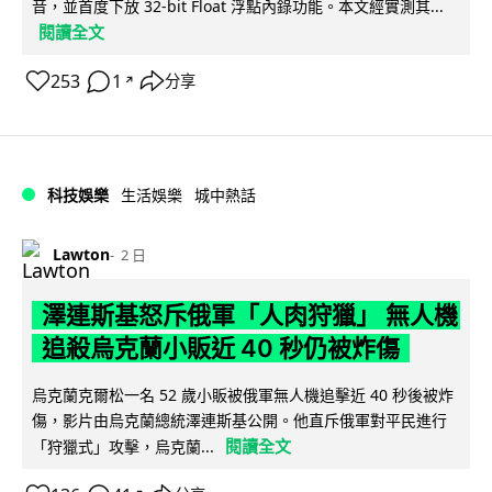
音，並首度下放 32-bit Float 浮點內錄功能。本文經實測其...
閱讀全文
253
1
分享
↗
科技娛樂
生活娛樂
城中熱話
Lawton
2 日
澤連斯基怒斥俄軍「人肉狩獵」 無人機
追殺烏克蘭小販近 40 秒仍被炸傷
烏克蘭克爾松一名 52 歲小販被俄軍無人機追擊近 40 秒後被炸
傷，影片由烏克蘭總統澤連斯基公開。他直斥俄軍對平民進行
閱讀全文
「狩獵式」攻擊，烏克蘭...