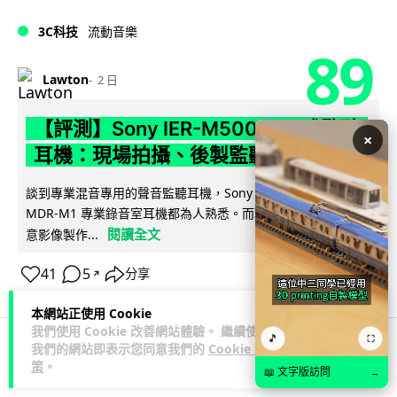
3C科技
流動音樂
89
Lawton
2 日
【評測】Sony IER-M500 入耳式監聽
×
耳機：現場拍攝、後製監聽與人聲利器
談到專業混音專用的聲音監聽耳機，Sony 經典 MDR-7506 到
MDR-M1 專業錄音室耳機都為人熟悉。而現在舞台製作者與創
閱讀全文
意影像製作...
41
5
分享
↗
本網站正使用 Cookie
我們使用 Cookie 改善網站體驗。 繼續使用
🎵
⛶
我們的網站即表示您同意我們的
Cookie 政
科技娛樂
遊戲情報
策
。
📖 文字版訪問
→