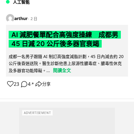
人工智能
arthur
2 日
AI 減肥餐單配合高強度操練 成都男
45 日減 20 公斤後多器官衰竭
成都一名男子跟隨 AI 制訂高強度減脂計劃，45 日內減去約 20
公斤後昏迷送院。醫生診斷他患上尿源性膿毒症、膿毒性休克
閱讀全文
及多器官功能障礙。...
23
4
分享
↗
ADVERTISEMENT