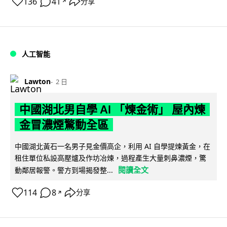
136
41
分享
↗
人工智能
Lawton
2 日
中國湖北男自學 AI 「煉金術」 屋內煉
金冒濃煙驚動全區
中國湖北黃石一名男子見金價高企，利用 AI 自學提煉黃金，在
租住單位私設高壓爐及作坊冶煉，過程產生大量刺鼻濃煙，驚
閱讀全文
動鄰居報警。警方到場揭發整...
114
8
分享
↗