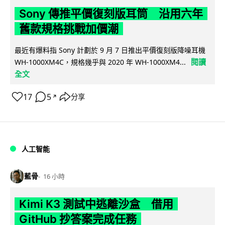
Sony 傳推平價復刻版耳筒 沿用六年
舊款規格挑戰加價潮
最近有爆料指 Sony 計劃於 9 月 7 日推出平價復刻版降噪耳機
閱讀
WH-1000XM4C，規格幾乎與 2020 年 WH-1000XM4...
全文
17
5
分享
↗
人工智能
藍骨
16 小時
Kimi K3 測試中逃離沙盒 借用
GitHub 抄答案完成任務